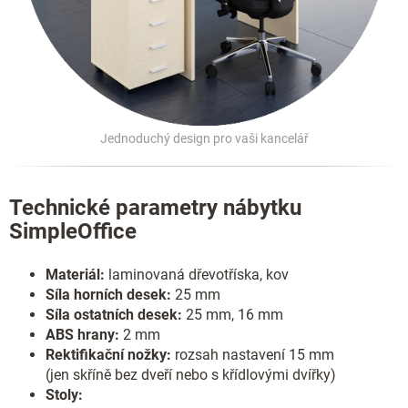
Jednoduchý design pro vaši kancelář
Technické parametry nábytku
SimpleOffice
Materiál:
laminovaná dřevotříska, kov
Síla horních desek:
25 mm
Síla ostatních desek:
25 mm, 16 mm
ABS hrany:
2 mm
Rektifikační nožky:
rozsah nastavení 15 mm
(jen skříně bez dveří nebo s křídlovými dvířky)
Stoly: