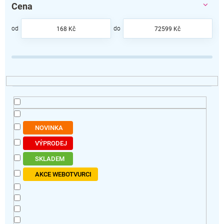
Cena
n
í
p
168
Kč
72599
Kč
r
o
d
u
k
t
ů
NOVINKA
VÝPRODEJ
SKLADEM
AKCE WEBOTVURCI