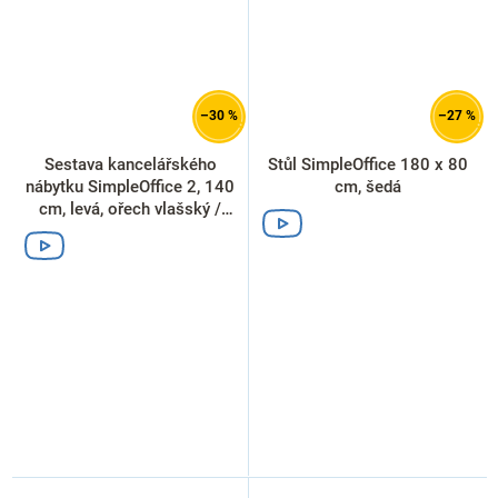
–30 %
–27 %
Sestava kancelářského
Stůl SimpleOffice 180 x 80
nábytku SimpleOffice 2, 140
cm, šedá
cm, levá, ořech vlašský /
šedá