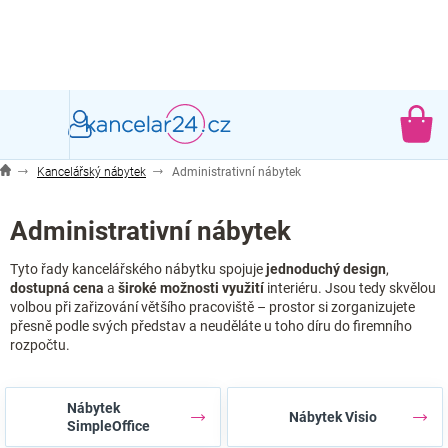
Přejít
na
obsah
NÁ
KO
Kancelářský nábytek
Administrativní nábytek
Administrativní nábytek
Tyto řady kancelářského nábytku spojuje
jednoduchý design
,
dostupná cena
a
široké možnosti využití
interiéru. Jsou tedy skvělou
volbou při zařizování většího pracoviště – prostor si zorganizujete
přesně podle svých představ a neuděláte u toho díru do firemního
rozpočtu.
Nábytek
Nábytek Visio
SimpleOffice