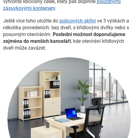
vytvoříte libovolný celek, který pak doplníte
pojízdnými
zásuvkovými kontejnery
.
Ještě více toho uložíte do
policových skříní
ve 3 výškách a
několika provedeních: bez dveří, s křídlovými dvířky nebo s
posuvným otevíráním.
Poslední možnost doporučujeme
zejména do menších kanceláří
, kde otevírání křídlových
dveří může zavázet.