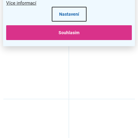
Více informací
–27 %
–27 %
Nastavení
Stůl SimpleOffice 160 x 80
Vysoká skříň SimpleOffice
cm, bříza
80 x 40 x 180 cm, třešeň
Souhlasím