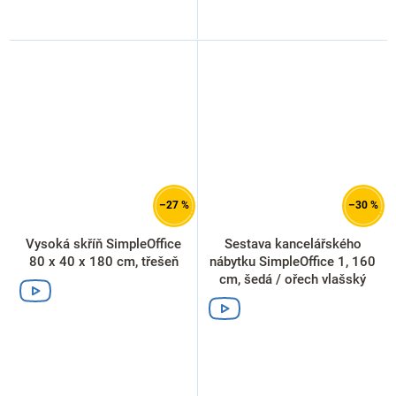
–27 %
–30 %
Vysoká skříň SimpleOffice
Sestava kancelářského
80 x 40 x 180 cm, třešeň
nábytku SimpleOffice 1, 160
cm, šedá / ořech vlašský