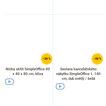
–26 %
–30 %
Nízká skříň SimpleOffice 80
Sestava kancelářského
x 40 x 80 cm, bříza
nábytku SimpleOffice 1, 140
cm, dub světlý / šedá