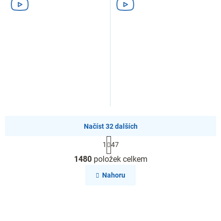
Načíst 32 dalších
S
1
47
t
O
r
1480
položek celkem
á
v
n
Nahoru
l
k
o
á
v
d
á
n
a