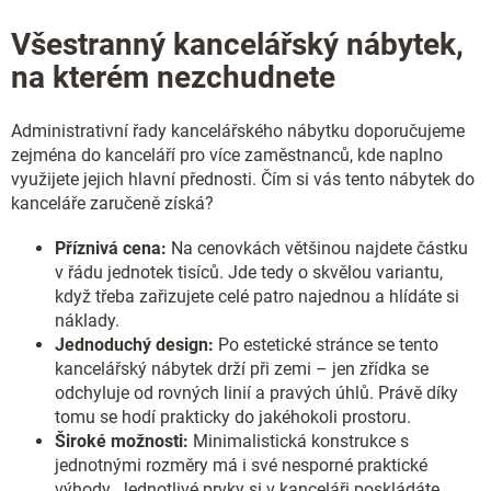
í
c
Všestranný kancelářský nábytek,
í
na kterém nezchudnete
p
r
Administrativní řady kancelářského nábytku doporučujeme
v
zejména do kanceláří pro více zaměstnanců, kde naplno
k
využijete jejich hlavní přednosti. Čím si vás tento nábytek do
y
kanceláře zaručeně získá?
v
Příznivá cena:
Na cenovkách většinou najdete částku
ý
v řádu jednotek tisíců. Jde tedy o skvělou variantu,
p
když třeba zařizujete celé patro najednou a hlídáte si
i
náklady.
s
Jednoduchý design:
Po estetické stránce se tento
u
kancelářský nábytek drží při zemi – jen zřídka se
odchyluje od rovných linií a pravých úhlů. Právě díky
tomu se hodí prakticky do jakéhokoli prostoru.
Široké možnosti:
Minimalistická konstrukce s
jednotnými rozměry má i své nesporné praktické
výhody. Jednotlivé prvky si v kanceláři poskládáte