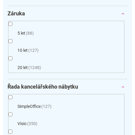
Záruka
5 let
88
10 let
127
20 let
1248
Řada kancelářského nábytku
SimpleOffice
127
Visio
350