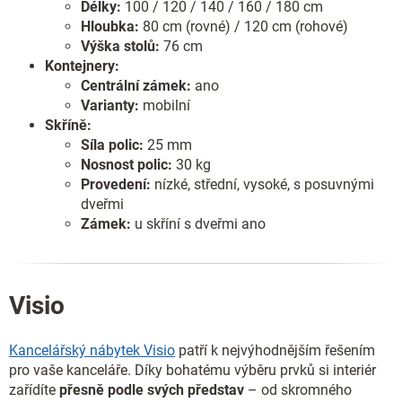
Délky:
100 / 120 / 140 / 160 / 180 cm
Hloubka:
80 cm (rovné) / 120 cm (rohové)
Výška stolů:
76 cm
Kontejnery:
Centrální zámek:
ano
Varianty:
mobilní
Skříně:
Síla polic:
25 mm
Nosnost polic:
30 kg
Provedení:
nízké, střední, vysoké, s posuvnými
dveřmi
Zámek:
u skříní s dveřmi ano
Visio
Kancelářský nábytek Visio
patří k nejvýhodnějším řešením
pro vaše kanceláře. Díky bohatému výběru prvků si interiér
zařídíte
přesně podle svých představ
– od skromného