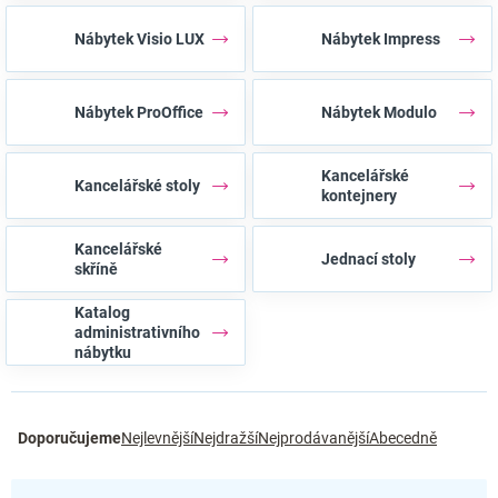
Nábytek Visio LUX
Nábytek Impress
Nábytek ProOffice
Nábytek Modulo
Kancelářské
Kancelářské stoly
kontejnery
Kancelářské
Jednací stoly
skříně
Katalog
administrativního
nábytku
Ř
Doporučujeme
Nejlevnější
Nejdražší
Nejprodávanější
Abecedně
a
z
e