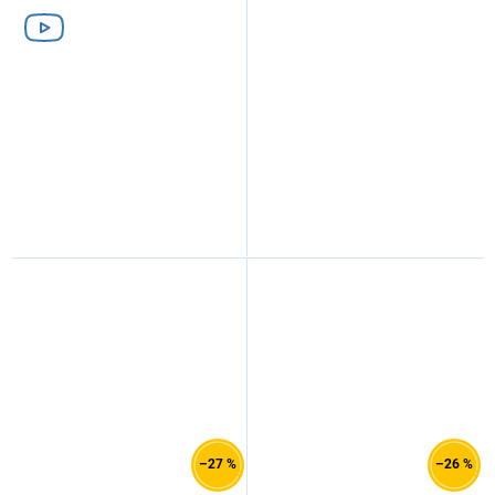
–27 %
–26 %