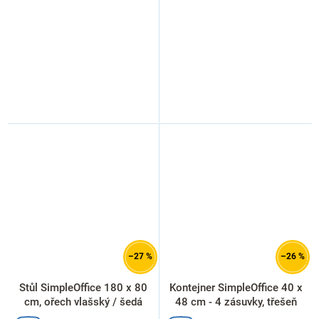
–27 %
–26 %
Stůl SimpleOffice 180 x 80
Kontejner SimpleOffice 40 x
cm, ořech vlašský / šedá
48 cm - 4 zásuvky, třešeň