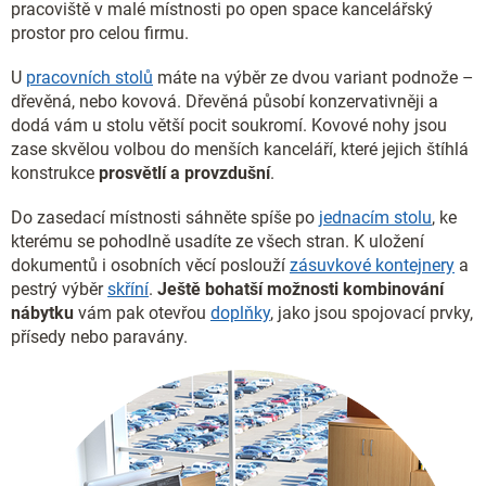
pracoviště v malé místnosti po open space kancelářský
prostor pro celou firmu.
U
pracovních stolů
máte na výběr ze dvou variant podnože –
dřevěná, nebo kovová. Dřevěná působí konzervativněji a
dodá vám u stolu větší pocit soukromí. Kovové nohy jsou
zase skvělou volbou do menších kanceláří, které jejich štíhlá
konstrukce
prosvětlí a provzdušní
.
Do zasedací místnosti sáhněte spíše po
jednacím stolu
, ke
kterému se pohodlně usadíte ze všech stran. K uložení
dokumentů i osobních věcí poslouží
zásuvkové kontejnery
a
pestrý výběr
skříní
.
Ještě bohatší možnosti kombinování
nábytku
vám pak otevřou
doplňky
, jako jsou spojovací prvky,
přísedy nebo paravány.