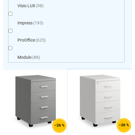
Visio LUX
98
Impress
193
ProOffice
625
Modulo
86
V
ý
p
i
s
p
r
o
d
–26 %
–26 %
u