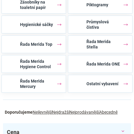
Zásobníky na
Piktogramy
toaletní papír
Průmyslová
Hygienické sáčky
čistiva
Řada Merida
Řada Merida Top
Stella
Řada Merida
Řada Merida ONE
Hygiene Control
Řada Merida
Ostatní vybavení
Mercury
Ř
Doporučujeme
Nejlevnější
Nejdražší
Nejprodávanější
Abecedně
a
z
e
Cena
n