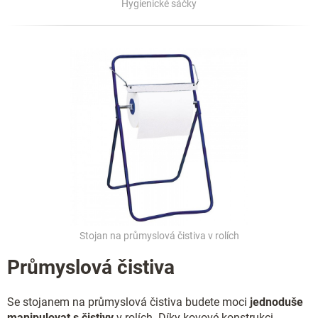
Hygienické sáčky
Stojan na průmyslová čistiva v rolích
Průmyslová čistiva
Se stojanem na průmyslová čistiva budete moci
jednoduše
manipulovat s čistivy
v rolích. Díky kovové konstrukci