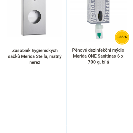
i
s
p
r
o
d
–36 %
u
k
Pěnové dezinfekční mýdlo
Zásobník hygienických
t
Merida ONE Sanitinas 6 x
sáčků Merida Stella, matný
ů
700 g, bílá
nerez