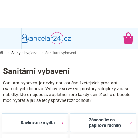
Přejít
na
obsah
NÁ
KO
Šatny a hygiena
Sanitární vybavení
Sanitární vybavení
Sanitární vybavení je nezbytnou součástí veřejných prostorů
i samotných domovů. Vybavte si i vy své prostory s doplňky z naší
nabídky, které najdou své uplatnění pro každý den. Z čeho si budete
moci vybrat a jak se tedy správně rozhodnout?
Zásobníky na
Dávkovače mýdla
papírové ručníky