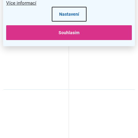
Více informací
Nastavení
Zásobník na toaletní papír
Zásobník na toaletní papír
Merida Stella Maxi, bílá
Merida Top Duo, červená
Souhlasím