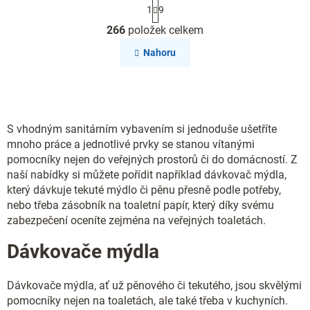
S
1
9
t
O
r
266
položek celkem
v
á
l
n
Nahoru
k
á
o
d
v
a
á
c
n
í
í
p
S vhodným sanitárním vybavením si jednoduše ušetříte
r
mnoho práce a jednotlivé prvky se stanou vítanými
v
pomocníky nejen do veřejných prostorů či do domácností. Z
k
naší nabídky si můžete pořídit například dávkovač mýdla,
y
který dávkuje tekuté mýdlo či pěnu přesně podle potřeby,
v
nebo třeba zásobník na toaletní papír, který díky svému
ý
zabezpečení oceníte zejména na veřejných toaletách.
p
i
Dávkovače mýdla
s
u
Dávkovače mýdla, ať už pěnového či tekutého, jsou skvělými
pomocníky nejen na toaletách, ale také třeba v kuchyních.