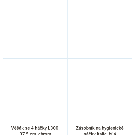
Věšák se 4 háčky L300,
Zásobník na hygienické
37,5 cm, chrom
sáčky Italic, bílá