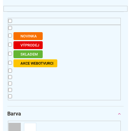
u
k
t
ů
NOVINKA
VÝPRODEJ
SKLADEM
AKCE WEBOTVURCI
Barva