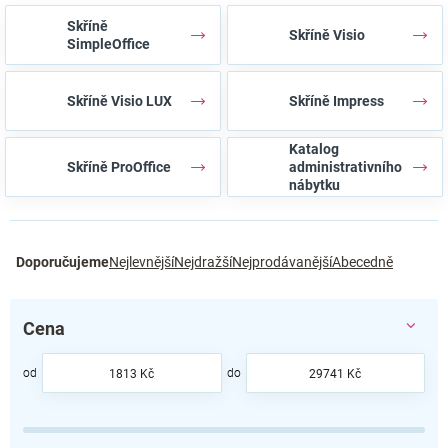
Skříně
Skříně Visio
SimpleOffice
Skříně Visio LUX
Skříně Impress
Katalog
Skříně ProOffice
administrativního
nábytku
Ř
Doporučujeme
Nejlevnější
Nejdražší
Nejprodávanější
Abecedně
a
z
e
Cena
n
í
p
1813
Kč
29741
Kč
r
o
d