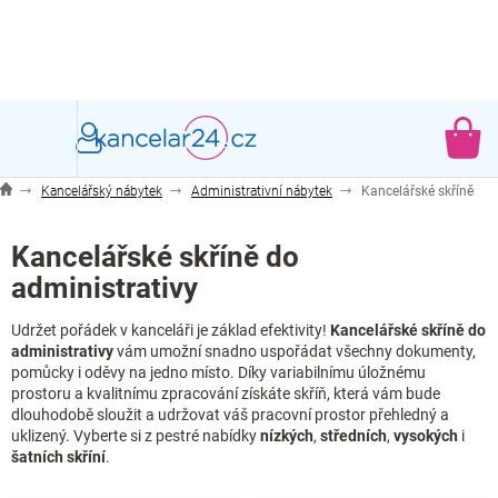
Přejít
na
obsah
NÁ
KO
Kancelářský nábytek
Administrativní nábytek
Kancelářské skříně
Kancelářské skříně do
administrativy
Udržet pořádek v kanceláři je základ efektivity!
Kancelářské skříně do
administrativy
vám umožní snadno uspořádat všechny dokumenty,
pomůcky i oděvy na jedno místo. Díky variabilnímu úložnému
prostoru a kvalitnímu zpracování získáte skříň, která vám bude
dlouhodobě sloužit a udržovat váš pracovní prostor přehledný a
uklizený. Vyberte si z pestré nabídky
nízkých
,
středních
,
vysokých
i
šatních
skříní
.