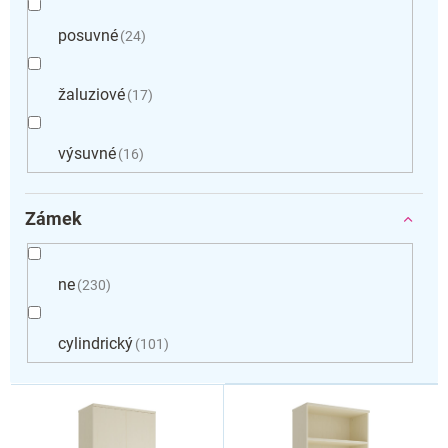
posuvné
24
žaluziové
17
výsuvné
16
Zámek
ne
230
cylindrický
101
V
ý
p