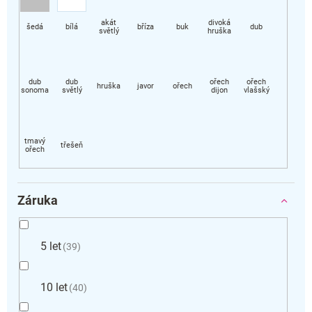
Záruka
5 let
39
10 let
40