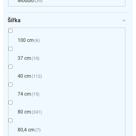
Modulo
39
Šířka
100 cm
6
37 cm
10
40 cm
112
74 cm
15
80 cm
241
80,4 cm
7