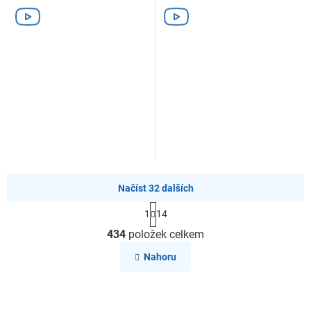
Načíst 32 dalších
S
1
14
t
O
r
434
položek celkem
v
á
l
n
Nahoru
k
á
o
d
v
a
á
c