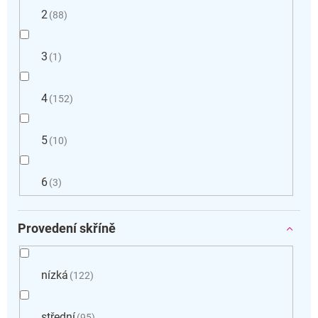
2
88
3
1
4
152
5
10
6
3
Provedení skříně
nízká
122
střední
95