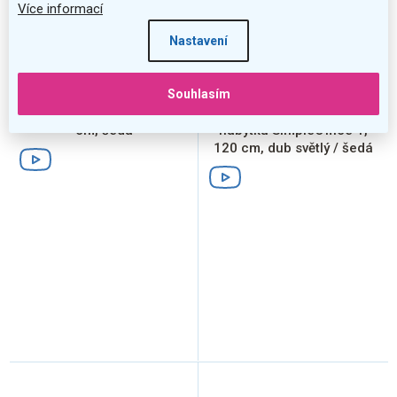
Více informací
Nastavení
–27 %
–30 %
Souhlasím
Stůl SimpleOffice 180 x 80
Sestava kancelářského
cm, šedá
nábytku SimpleOffice 1,
120 cm, dub světlý / šedá