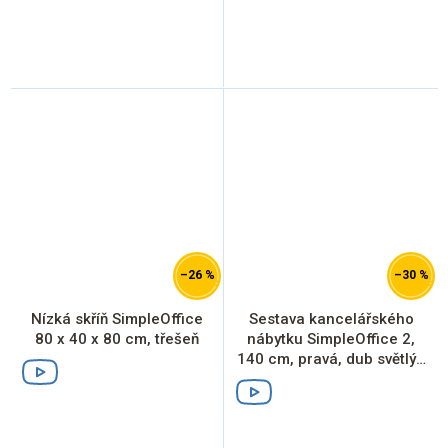
–26 %
–30 %
Nízká skříň SimpleOffice
Sestava kancelářského
80 x 40 x 80 cm, třešeň
nábytku SimpleOffice 2,
140 cm, pravá, dub světlý /
šedá