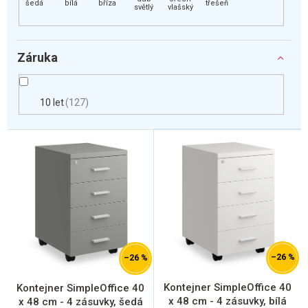
Záruka
10 let
127
V
ý
p
i
s
p
r
o
d
–26 %
–26 %
u
k
Kontejner SimpleOffice 40
Kontejner SimpleOffice 40
t
x 48 cm - 4 zásuvky, bílá
x 48 cm - 4 zásuvky, šedá