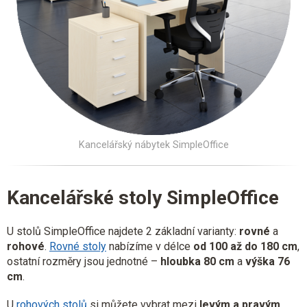
Kancelářský nábytek SimpleOffice
Kancelářské stoly SimpleOffice
U stolů SimpleOffice najdete 2 základní varianty:
rovné
a
rohové
.
Rovné stoly
nabízíme v délce
od 100 až do 180 cm
,
ostatní rozměry jsou jednotné –
hloubka 80 cm
a
výška 76
cm
.
U
rohových stolů
si můžete vybrat mezi
levým a pravým