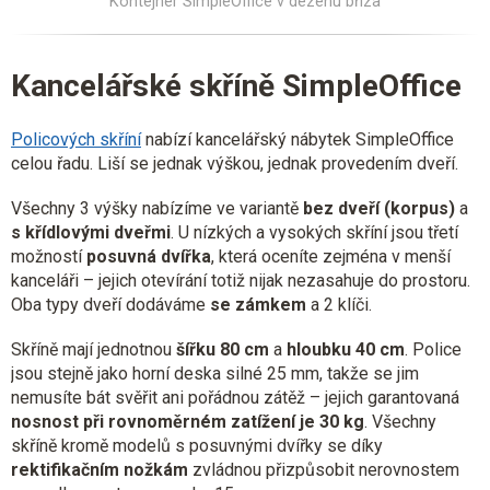
Kontejner SimpleOffice v dezénu bříza
Kancelářské skříně SimpleOffice
Policových skříní
nabízí kancelářský nábytek SimpleOffice
celou řadu. Liší se jednak výškou, jednak provedením dveří.
Všechny 3 výšky nabízíme ve variantě
bez dveří (korpus)
a
s křídlovými dveřmi
. U nízkých a vysokých skříní jsou třetí
možností
posuvná dvířka
, která oceníte zejména v menší
kanceláři – jejich otevírání totiž nijak nezasahuje do prostoru.
Oba typy dveří dodáváme
se zámkem
a 2 klíči.
Skříně mají jednotnou
šířku 80 cm
a
hloubku 40 cm
. Police
jsou stejně jako horní deska silné 25 mm, takže se jim
nemusíte bát svěřit ani pořádnou zátěž – jejich garantovaná
nosnost při rovnoměrném zatížení je 30 kg
. Všechny
skříně kromě modelů s posuvnými dvířky se díky
rektifikačním nožkám
zvládnou přizpůsobit nerovnostem