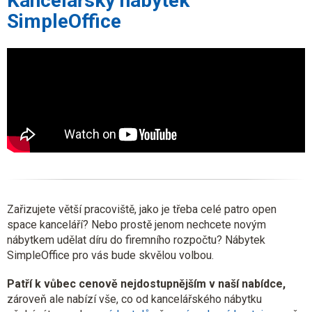
Kancelářský nábytek
r
SimpleOffice
v
k
y
v
ý
p
i
s
u
Zařizujete větší pracoviště, jako je třeba celé patro open
space kanceláří? Nebo prostě jenom nechcete novým
nábytkem udělat díru do firemního rozpočtu? Nábytek
SimpleOffice pro vás bude skvělou volbou.
Patří k vůbec cenově nejdostupnějším v naší nabídce,
zároveň ale nabízí vše, co od kancelářského nábytku