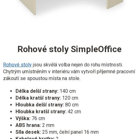
Rohové stoly SimpleOffice
Rohové stoly
jsou skvělá volba nejen do rohu místnosti.
Chytrým umístněním v interiéru vám vytvoří příjemné pracovní
zákoutí se spoustou místa na stole.
Délka delší strany:
140 cm
Délka kratší strany:
120 cm
Hloubka delší strany:
80 cm
Hloubka kratší strany:
42 cm
Výška:
76 cm
ABS hrana:
2 mm
Síla desek:
25 mm, čelní panel 16 mm
Kabelové krytky:
2