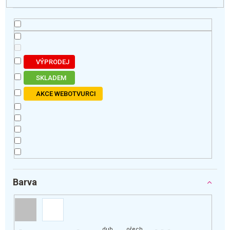
k
t
ů
VÝPRODEJ
SKLADEM
AKCE WEBOTVURCI
Barva