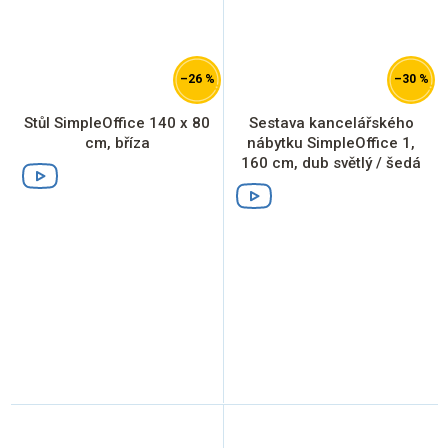
–26 %
–30 %
Stůl SimpleOffice 140 x 80
Sestava kancelářského
cm, bříza
nábytku SimpleOffice 1,
160 cm, dub světlý / šedá