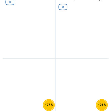
šedá
–27 %
–26 %