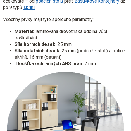
očekáváte – od
psacích stolů
přes
zásuvkové kontejnery
až
po 9 typů
skříní
.
Všechny prvky mají tyto společné parametry:
Materiál:
laminovaná dřevotříska odolná vůči
poškrábání
Síla horních desek:
25 mm
Síla ostatních desek:
25 mm (podnože stolů a police
skříní), 16 mm (ostatní)
Tloušťka ochranných ABS hran:
2 mm