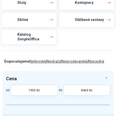
Stoly
Kontejnery
Skříně
Oblíbené sestavy
Katalog
SimpleOffice
Ř
Doporučujeme
Nejlevnější
Nejdražší
Nejprodávanější
Abecedně
a
z
e
Cena
n
í
p
1905
Kč
8469
Kč
r
o
d
u