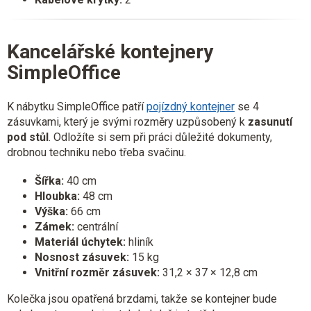
Kancelářské kontejnery
SimpleOffice
K nábytku SimpleOffice patří
pojízdný kontejner
se 4
zásuvkami, který je svými rozměry uzpůsobený k
zasunutí
pod stůl
. Odložíte si sem při práci důležité dokumenty,
drobnou techniku nebo třeba svačinu.
Šířka:
40 cm
Hloubka:
48 cm
Výška:
66 cm
Zámek:
centrální
Materiál úchytek:
hliník
Nosnost zásuvek:
15 kg
Vnitřní rozměr zásuvek:
31,2 × 37 × 12,8 cm
Kolečka jsou opatřená brzdami, takže se kontejner bude