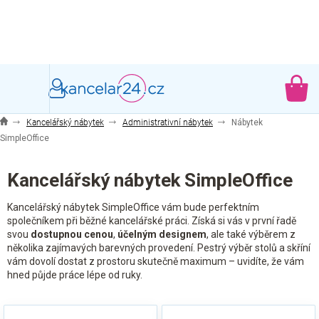
Přejít
na
obsah
NÁ
KO
Kancelářský nábytek
Administrativní nábytek
Nábytek
SimpleOffice
Kancelářský nábytek SimpleOffice
Kancelářský nábytek SimpleOffice vám bude perfektním
společníkem při běžné kancelářské práci. Získá si vás v první řadě
svou
dostupnou cenou
,
účelným designem
, ale také výběrem z
několika zajímavých barevných provedení. Pestrý výběr stolů a skříní
vám dovolí dostat z prostoru skutečně maximum – uvidíte, že vám
hned půjde práce lépe od ruky.