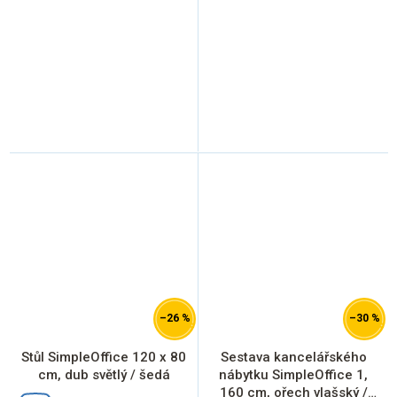
–26 %
–30 %
Stůl SimpleOffice 120 x 80
Sestava kancelářského
cm, dub světlý / šedá
nábytku SimpleOffice 1,
160 cm, ořech vlašský /