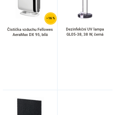
p
r
o
d
–16 %
u
k
Dezinfekční UV lampa
Čistička vzduchu Fellowes
t
GL05-38, 38 W, černá
AeraMax DX 95, bílá
ů