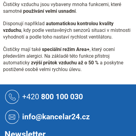
Čističky vzduchu jsou vybaveny mnoha funkcemi, které
samotné
používání velmi usnadní
.
Disponují například
automatickou kontrolou kvality
vzduchu
, kdy podle vestavěných senzorů situaci v místnosti
vyhodnotí a podle toho nastaví rychlost ventilátoru.
Čističky mají také
speciální režim Area+
, který ocení
především alergici. Na základě této funkce přístroj
automaticky
zvýší průtok vzduchu až o 50 %
a poskytne
postižené osobě velmi rychlou úlevu.
Z
á
+420
800 100 030
p
a
t
info@kancelar24.cz
í
Newsletter