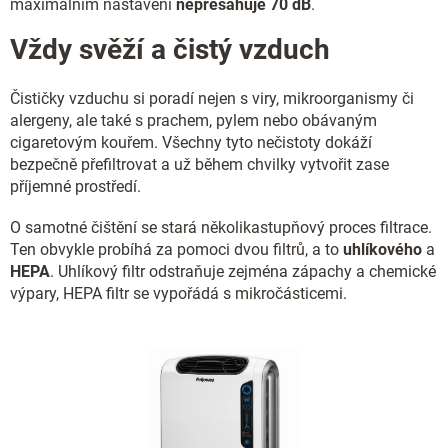
p
maximálním nastavení
nepřesahuje 70 dB
.
i
s
Vždy svěží a čistý vzduch
u
Čističky vzduchu si poradí nejen s viry, mikroorganismy či
alergeny, ale také s prachem, pylem nebo obávaným
cigaretovým kouřem. Všechny tyto nečistoty dokáží
bezpečně přefiltrovat a už během chvilky vytvořit zase
příjemné prostředí.
O samotné čištění se stará několikastupňový proces filtrace.
Ten obvykle probíhá za pomoci dvou filtrů, a to
uhlíkového
a
HEPA
. Uhlíkový filtr odstraňuje zejména zápachy a chemické
výpary, HEPA filtr se vypořádá s mikročásticemi.