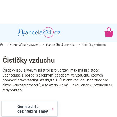
Přejít
na
obsah
NÁ
KO
Kancelářské vybavení
Kancelářská technika
Čističky vzduchu
Čističky vzduchu
Čističky jsou skvělými nástroji pro udržení maximální čistoty.
Jednoduše si poradí s drobnými částicemi ve vzduchu, kterých
pomocí filtrace
zachytí až 99,97 %
. Čističky vzduchu nabízíme pro
2
různé velikosti prostorů, a to až do 42 m
. Jakou čističku vzduchu si
tedy vybrat?
Germicidní a
dezinfekční lampy