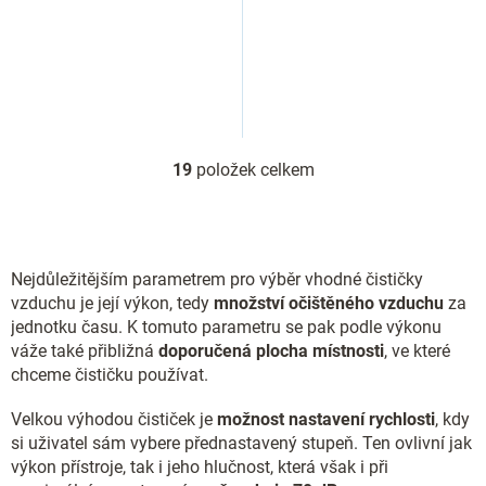
19
položek celkem
O
v
l
á
d
Nejdůležitějším parametrem pro výběr vhodné čističky
a
c
vzduchu je její výkon, tedy
množství očištěného vzduchu
za
í
jednotku času. K tomuto parametru se pak podle výkonu
p
váže také přibližná
doporučená plocha místnosti
, ve které
r
chceme čističku používat.
v
k
Velkou výhodou čističek je
možnost nastavení rychlosti
, kdy
y
si uživatel sám vybere přednastavený stupeň. Ten ovlivní jak
v
ý
výkon přístroje, tak i jeho hlučnost, která však i při