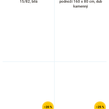
15/82, bílá
podnoží 160 x 80 cm, dub
kamenný
–20 %
–25 %