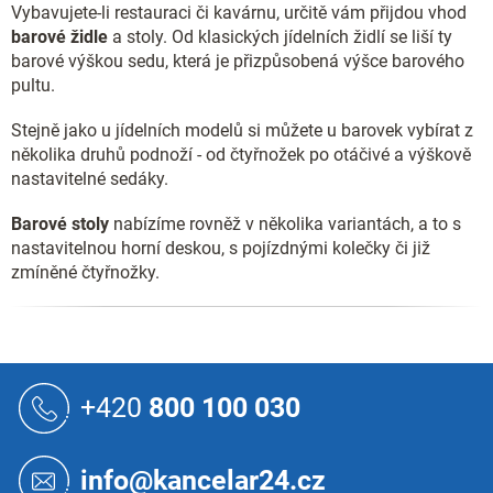
Vybavujete-li restauraci či kavárnu, určitě vám přijdou vhod
barové židle
a stoly. Od klasických jídelních židlí se liší ty
barové výškou sedu, která je přizpůsobená výšce barového
pultu.
Stejně jako u jídelních modelů si můžete u barovek vybírat z
několika druhů podnoží - od čtyřnožek po otáčivé a výškově
nastavitelné sedáky.
Barové stoly
nabízíme rovněž v několika variantách, a to s
nastavitelnou horní deskou, s pojízdnými kolečky či již
zmíněné čtyřnožky.
Z
á
+420
800 100 030
p
a
t
info@kancelar24.cz