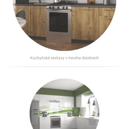
Kuchyňské sestavy v mnoha dezénech