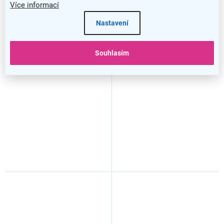
Více informací
Nastavení
–2 %
–9 %
Jídelní židle Alexis, dub
Jídelní židle Piper, šedá /
Souhlasím
sonoma
ořech