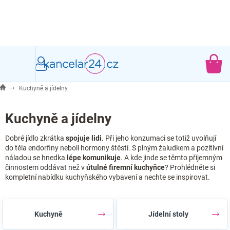
Přejít
na
obsah
NÁ
KO
Kuchyně a jídelny
Kuchyně a jídelny
Dobré jídlo zkrátka
spojuje lidi
. Při jeho konzumaci se totiž uvolňují
do těla endorfiny neboli hormony štěstí. S plným žaludkem a pozitivní
náladou se hnedka
lépe komunikuje
. A kde jinde se těmto příjemným
činnostem oddávat než v
útulné firemní kuchyňce
? Prohlédněte si
kompletní nabídku kuchyňského vybavení a nechte se inspirovat.
Kuchyně
Jídelní stoly