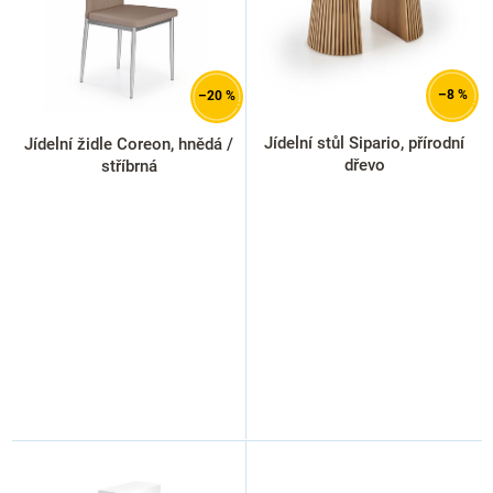
p
r
o
d
–8 %
–20 %
u
k
Jídelní stůl Sipario, přírodní
Jídelní židle Coreon, hnědá /
t
dřevo
stříbrná
ů