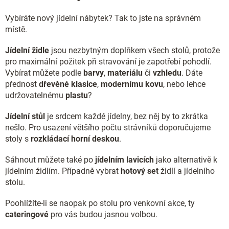
Vybíráte nový jídelní nábytek? Tak to jste na správném
místě.
Jídelní židle
jsou nezbytným doplňkem všech stolů, protože
pro maximální požitek při stravování je zapotřebí pohodlí.
Vybírat můžete podle
barvy
,
materiálu
či
vzhledu
. Dáte
přednost
dřevěné klasice
,
modernímu kovu
, nebo lehce
udržovatelnému
plastu
?
Jídelní stůl
je srdcem každé jídelny, bez něj by to zkrátka
nešlo. Pro usazení většího počtu strávníků doporučujeme
stoly s
rozkládací horní deskou
.
Sáhnout můžete také po
jídelním lavicích
jako alternativě k
jídelním židlím. Případně vybrat
hotový set
židlí a jídelního
stolu.
Poohlížíte-li se naopak po stolu pro venkovní akce, ty
cateringové
pro vás budou jasnou volbou.