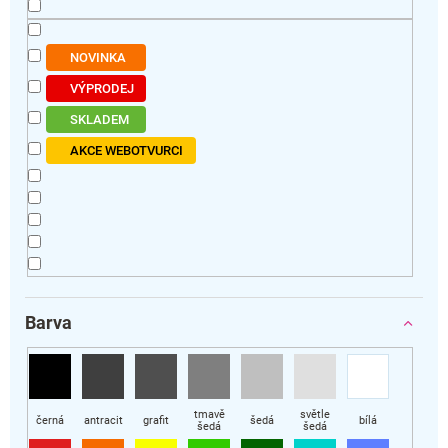
ů
NOVINKA
VÝPRODEJ
SKLADEM
AKCE WEBOTVURCI
Barva