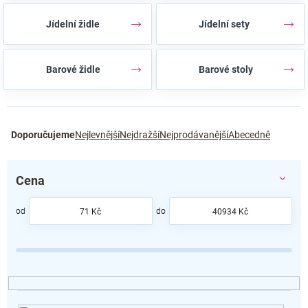
Jídelní židle
Jídelní sety
Barové židle
Barové stoly
Ř
Doporučujeme
Nejlevnější
Nejdražší
Nejprodávanější
Abecedně
a
z
e
Cena
n
í
p
71
Kč
40934
Kč
r
o
d
u
k
t