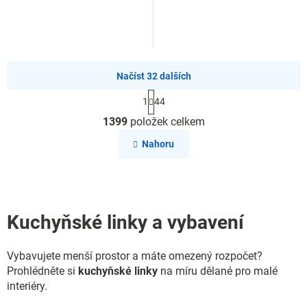
Načíst 32 dalších
S
1
44
t
O
r
1399
položek celkem
v
á
l
n
Nahoru
k
á
o
d
v
a
á
c
n
í
í
Kuchyňské linky a vybavení
p
r
v
Vybavujete menší prostor a máte omezený rozpočet?
k
y
Prohlédněte si
kuchyňské linky
na míru dělané pro malé
v
interiéry.
ý