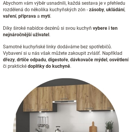
p
Abychom vám výběr usnadnili, každá sestava je v přehledu
i
rozdělená do několika kuchyňských zón -
zásoby
,
ukládání
,
s
vaření
,
příprava
a
mytí
.
u
Díky široké nabídce dezénů si svou kuchyň
vybere i ten
nejnáročnější uživatel
.
Samotné kuchyňské linky dodáváme bez spotřebičů.
Vybavení si u nás však můžete zakoupit zvlášť. Například
dřezy
,
drtiče odpadu
,
digestoře
,
dávkovače mýdel
,
osvětlení
či praktické
doplňky do kuchyně
.