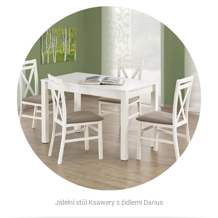
Jídelní stůl Ksawery s židlemi Darius