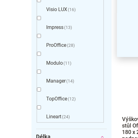
Visio LUX
16
Impress
13
ProOffice
28
Modulo
11
Manager
14
TopOffice
12
Lineart
24
Výškov
stůl O
180 x 
Délka