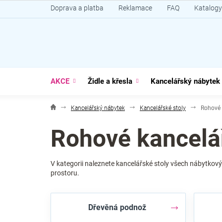
Přejít
Doprava a platba
Reklamace
FAQ
Katalogy
na
obsah
AKCE
Židle a křesla
Kancelářský nábytek
Kancelářský nábytek
Kancelářské stoly
Rohové 
Rohové kancelá
V kategorii naleznete kancelářské stoly všech nábytkový
prostoru.
Dřevěná podnož