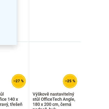
–27 %
–25 %
ůl
Výškově nastavitelný
ice 140 x
stůl OfficeTech Angle,
ravý, třešeň
180 x 200 cm, černá