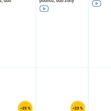
ž, dub
podnož, dub zlatý
–25 %
–23 %