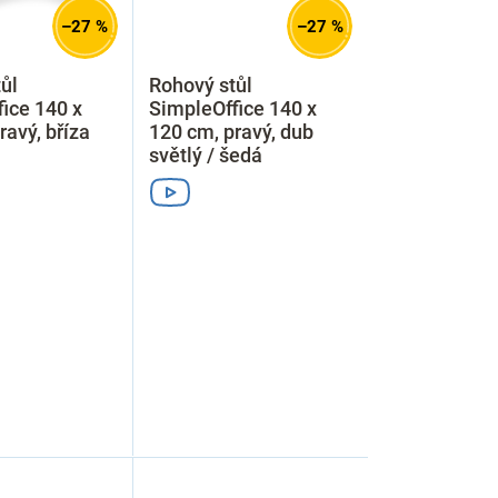
–27 %
–27 %
ůl
Rohový stůl
ice 140 x
SimpleOffice 140 x
ravý, bříza
120 cm, pravý, dub
světlý / šedá