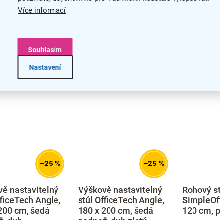
Více informací
Souhlasím
Nastavení
–25 %
–25 %
ě nastavitelný
Výškově nastavitelný
Rohový st
fficeTech Angle,
stůl OfficeTech Angle,
SimpleOff
200 cm, šedá
180 x 200 cm, šedá
120 cm, p