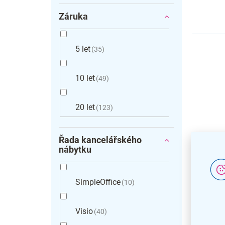
Záruka
5 let
35
10 let
49
20 let
123
Řada kancelářského
Výškov
nábytku
stůl O
180 x 
podnož
SimpleOffice
10
Visio
40