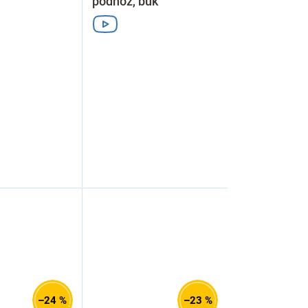
podnož, buk
–24 %
–23 %