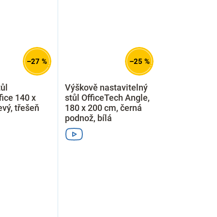
–27 %
–25 %
ůl
Výškově nastavitelný
ice 140 x
stůl OfficeTech Angle,
evý, třešeň
180 x 200 cm, černá
podnož, bílá