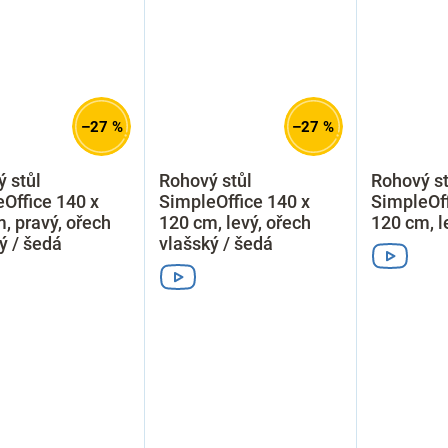
–27 %
–27 %
 stůl
Rohový stůl
Rohový st
Office 140 x
SimpleOffice 140 x
SimpleOff
, pravý, ořech
120 cm, levý, ořech
120 cm, l
ý / šedá
vlašský / šedá