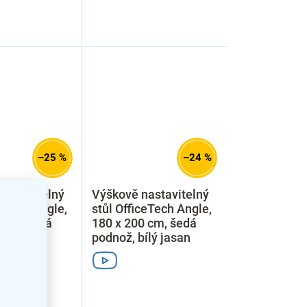
–25 %
–24 %
astavitelný
Výškově nastavitelný
ceTech Angle,
stůl OfficeTech Angle,
 cm, šedá
180 x 200 cm, šedá
ílá
podnož, bílý jasan