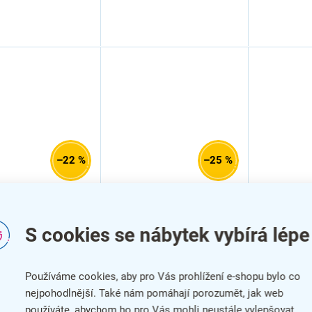
–22 %
–25 %
ě nastavitelný
Výškově nastavitelný
Výškově n
fficeTech Angle,
stůl OfficeTech Angle,
stůl Offi
200 cm, černá
180 x 200 cm, černá
180 x 200
S cookies se nábytek vybírá lépe
, bílý jasan
podnož, třešeň
podnož, b
Používáme cookies, aby pro Vás prohlížení e-shopu bylo co
nejpohodlnější. Také nám pomáhají porozumět, jak web
používáte, abychom ho pro Vás mohli neustále vylepšovat.