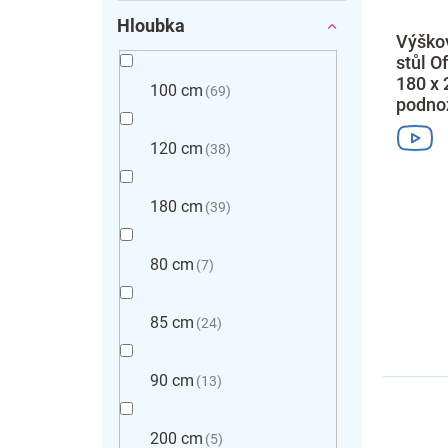
Hloubka
Výškov
stůl O
180 x 
100 cm
69
podno
120 cm
38
180 cm
39
80 cm
7
85 cm
24
90 cm
13
200 cm
5