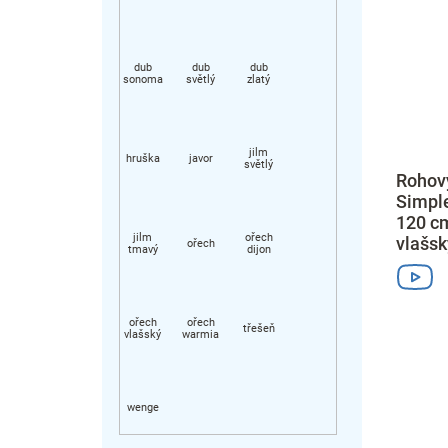
Rohový
Simple
120 cm
vlašsk