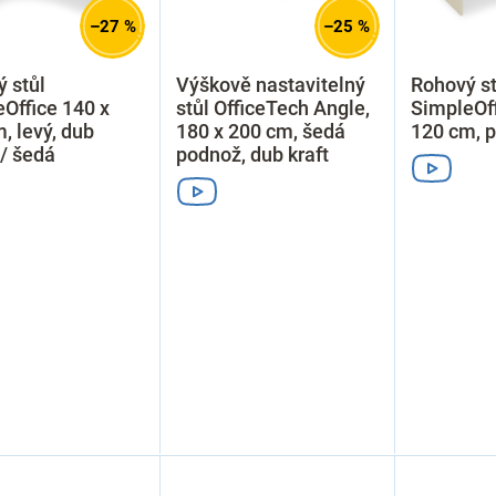
–27 %
–25 %
 stůl
Výškově nastavitelný
Rohový st
Office 140 x
stůl OfficeTech Angle,
SimpleOff
, levý, dub
180 x 200 cm, šedá
120 cm, p
 / šedá
podnož, dub kraft