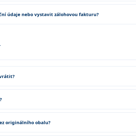
ční údaje nebo vystavit zálohovou fakturu?
í
vrátit?
?
ez originálního obalu?