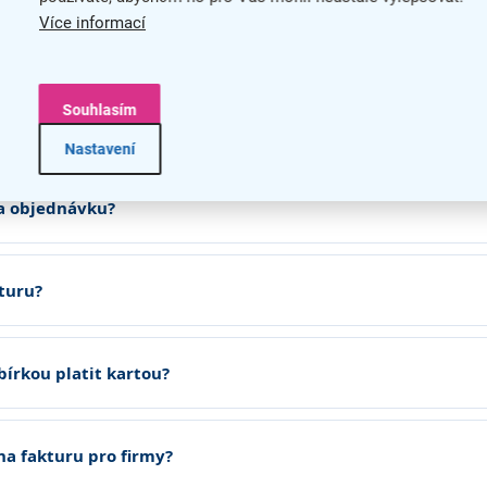
Více informací
ura
Souhlasím
Nastavení
za objednávku?
turu?
írkou platit kartou?
na fakturu pro firmy?