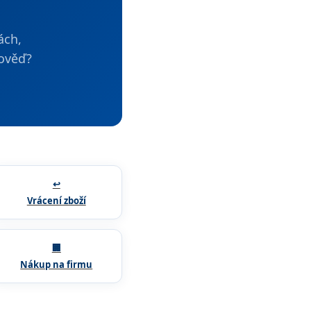
ách,
pověď?
↩️
Vrácení zboží
🏢
Nákup na firmu