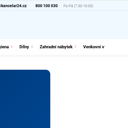
@kancelar24.cz
800 100 030
giena
Dílny
Zahradní nábytek
Venkovní vybavení