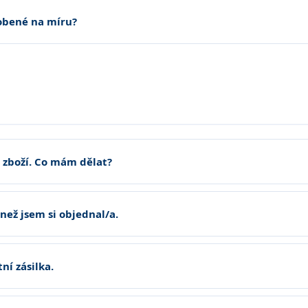
robené na míru?
 zboží. Co mám dělat?
, než jsem si objednal/a.
ní zásilka.