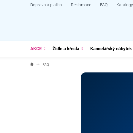
Přejít
Doprava a platba
Reklamace
FAQ
Katalogy
na
obsah
AKCE
Židle a křesla
Kancelářský nábytek
FAQ