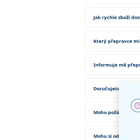
Jak rychle zboží do
Který přepravce mi 
Informuje mě přepr
Doručujete i o vík
Mohu požádat o vyn
Mohu si odložit da