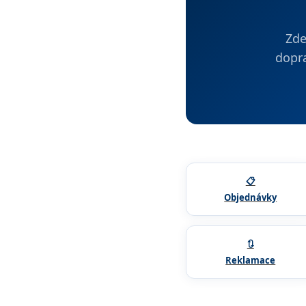
Zde
dopra
📋
Objednávky
🔃
Reklamace