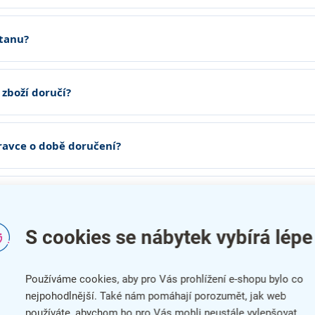
stanu?
zboží doručí?
avce o době doručení?
endu nebo svátku?
S cookies se nábytek vybírá lépe
ášku do patra?
Používáme cookies, aby pro Vás prohlížení e-shopu bylo co
nejpohodlnější. Také nám pomáhají porozumět, jak web
tum expedice na pozdější termín?
používáte, abychom ho pro Vás mohli neustále vylepšovat.