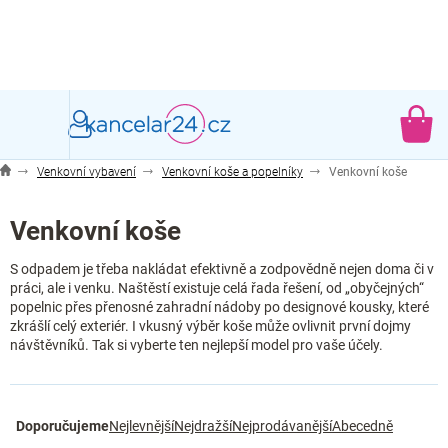
Přejít
na
obsah
NÁ
KO
Venkovní vybavení
Venkovní koše a popelníky
Venkovní koše
Venkovní koše
S odpadem je třeba nakládat efektivně a zodpovědně nejen doma či v
práci, ale i venku. Naštěstí existuje celá řada řešení, od „obyčejných“
popelnic přes přenosné zahradní nádoby po designové kousky, které
zkrášlí celý exteriér. I vkusný výběr koše může ovlivnit první dojmy
návštěvníků. Tak si vyberte ten nejlepší model pro vaše účely.
Ř
Doporučujeme
Nejlevnější
Nejdražší
Nejprodávanější
Abecedně
a