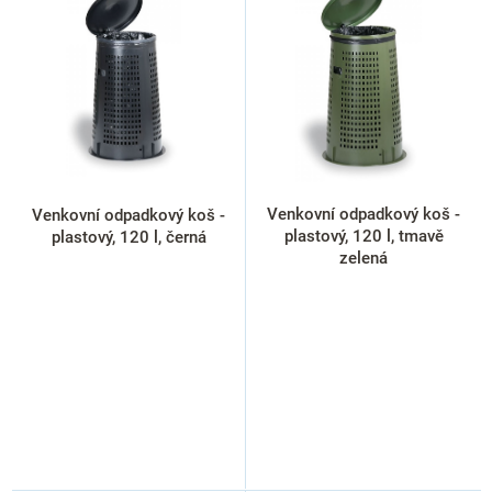
p
i
s
p
r
o
d
u
k
Venkovní odpadkový koš -
Venkovní odpadkový koš -
t
plastový, 120 l, tmavě
plastový, 120 l, černá
ů
zelená