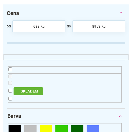
z
e
Cena
n
í
p
688
Kč
8953
Kč
r
o
d
u
k
t
ů
SKLADEM
Barva