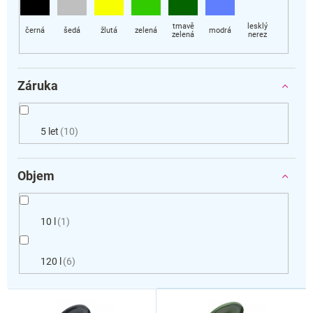
Záruka
5 let
10
Objem
10 l
1
120 l
6
V
ý