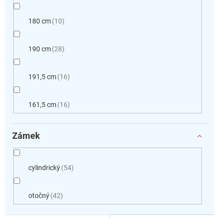
180 cm
10
190 cm
28
191,5 cm
16
161,5 cm
16
Zámek
cylindrický
54
otočný
42
V