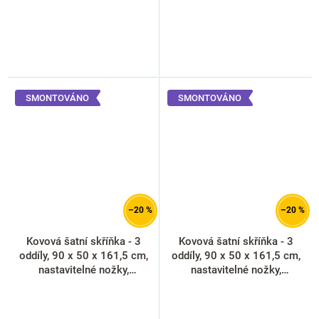
SMONTOVÁNO
SMONTOVÁNO
–20 %
–20 %
Kovová šatní skříňka - 3
Kovová šatní skříňka - 3
oddíly, 90 x 50 x 161,5 cm,
oddíly, 90 x 50 x 161,5 cm,
nastavitelné nožky,
nastavitelné nožky,
cylindrický zámek, oranžová
cylindrický zámek, zelená -
- ral 2004
ral 6033