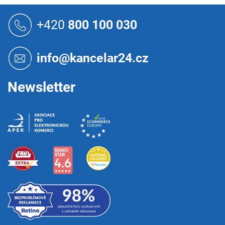
Z
á
+420
800 100 030
p
a
t
info@kancelar24.cz
í
Newsletter