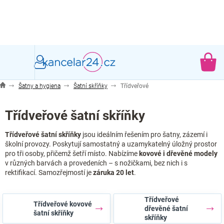
Přejít
na
obsah
NÁ
KO
Šatny a hygiena
Šatní skříňky
Třídveřové
Třídveřové šatní skříňky
Třídveřové šatní skříňky
jsou ideálním řešením pro šatny, zázemí i
školní provozy. Poskytují samostatný a uzamykatelný úložný prostor
pro tři osoby, přičemž šetří místo. Nabízíme
kovové i dřevěné modely
v různých barvách a provedeních – s nožičkami, bez nich i s
rektifikací. Samozřejmostí je
záruka 20 let
.
Třídveřové
Třídveřové kovové
dřevěné šatní
šatní skříňky
skříňky