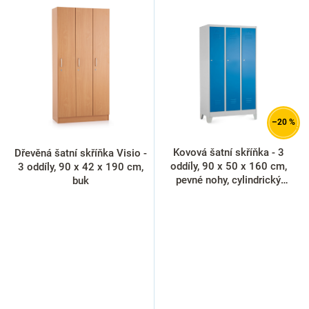
ý
p
i
s
p
r
o
d
–20 %
u
k
Kovová šatní skříňka - 3
Dřevěná šatní skříňka Visio -
t
oddíly, 90 x 50 x 160 cm,
3 oddíly, 90 x 42 x 190 cm,
ů
pevné nohy, cylindrický
buk
zámek, modrá - ral 5012