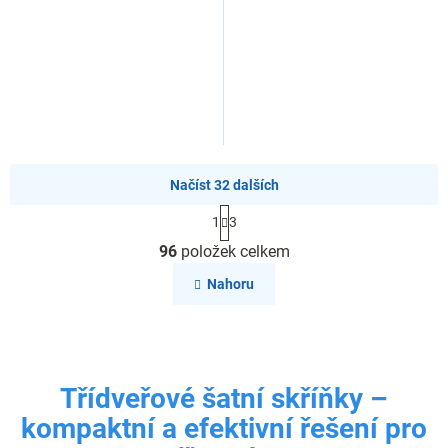
Načíst 32 dalších
S
1
3
t
O
r
96
položek celkem
v
á
l
n
Nahoru
k
á
o
d
v
a
á
c
n
í
í
Třídveřové šatní skříňky –
p
r
kompaktní a efektivní řešení pro
v