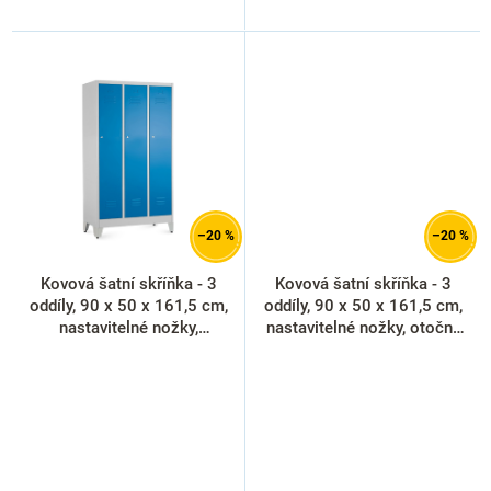
–20 %
–20 %
Kovová šatní skříňka - 3
Kovová šatní skříňka - 3
oddíly, 90 x 50 x 161,5 cm,
oddíly, 90 x 50 x 161,5 cm,
nastavitelné nožky,
nastavitelné nožky, otočný
cylindrický zámek, modrá -
zámek, modrá - ral 5012
ral 5012