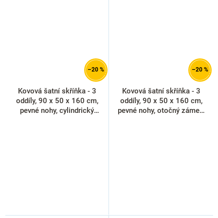
–20 %
–20 %
Kovová šatní skříňka - 3
Kovová šatní skříňka - 3
oddíly, 90 x 50 x 160 cm,
oddíly, 90 x 50 x 160 cm,
pevné nohy, cylindrický
pevné nohy, otočný zámek,
zámek, žlutá - ral 1023
antracitová - ral 7016