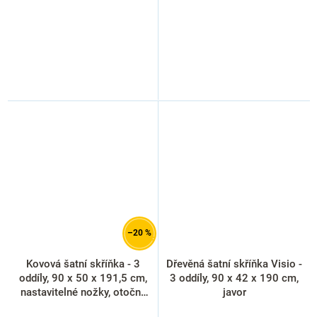
–20 %
Kovová šatní skříňka - 3
Dřevěná šatní skříňka Visio -
oddíly, 90 x 50 x 191,5 cm,
3 oddíly, 90 x 42 x 190 cm,
nastavitelné nožky, otočný
javor
zámek, modrá - ral 5012