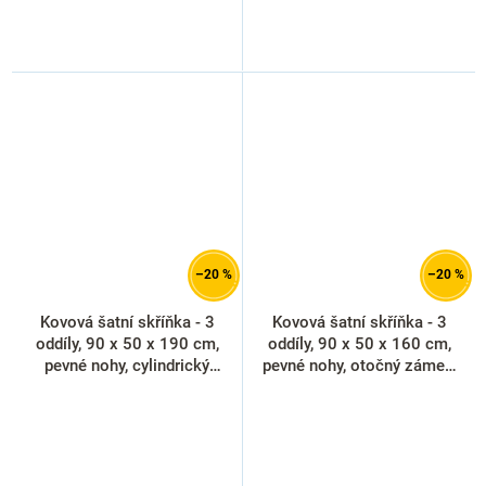
–20 %
–20 %
Kovová šatní skříňka - 3
Kovová šatní skříňka - 3
oddíly, 90 x 50 x 190 cm,
oddíly, 90 x 50 x 160 cm,
pevné nohy, cylindrický
pevné nohy, otočný zámek,
zámek, modrá - ral 5012
modrá - ral 5012