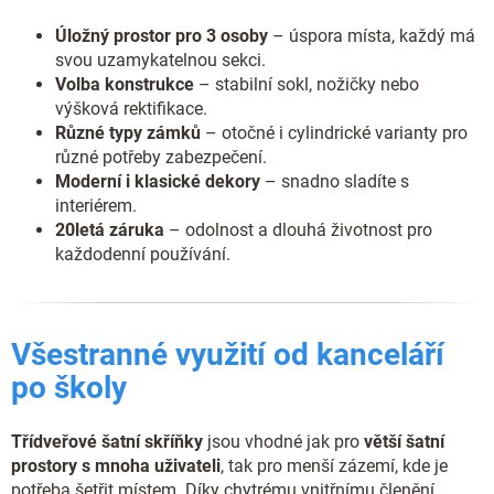
Úložný prostor pro 3 osoby
– úspora místa, každý má
svou uzamykatelnou sekci.
Volba konstrukce
– stabilní sokl, nožičky nebo
výšková rektifikace.
Různé typy zámků
– otočné i cylindrické varianty pro
různé potřeby zabezpečení.
Moderní i klasické dekory
– snadno sladíte s
interiérem.
20letá záruka
– odolnost a dlouhá životnost pro
každodenní používání.
Všestranné využití od kanceláří
po školy
Třídveřové šatní skříňky
jsou vhodné jak pro
větší šatní
prostory s mnoha uživateli
, tak pro menší zázemí, kde je
potřeba šetřit místem. Díky chytrému vnitřnímu členění