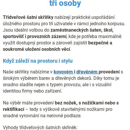
k
tři osoby
y
v
ý
Třídveřové šatní skříňky
nabízejí praktické uspořádání
p
úložného prostoru pro tři uživatele v rámci jednoho korpusu.
i
Jsou ideální volbou do
zaměstnaneckých šaten, škol,
s
sportovišť i provozních zázemí
, kde je potřeba maximálně
u
využít dostupný prostor a zároveň zajistit
bezpečné a
soukromé uložení osobních věcí
.
Když záleží na prostoru i stylu
Naše skříňky nabízíme v
kovovém
i
dřevěném
provedení
s
širokým výběrem barev a dřevěných dekorů. Díky tomu je
snadno sladíte nejen s typem provozu, ale i s vizuální
identitou firmy nebo zařízení.
Na výběr máte provedení
bez nožek, s nožičkami nebo s
rektifikací
– tedy s výškově stavitelnými nožkami pro
snadné vyrovnání na nerovné podlaze.
Výhody třídveřových šatních skříněk: