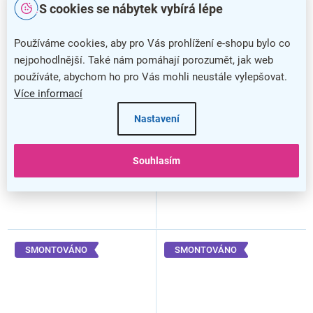
S cookies se nábytek vybírá lépe
–20 %
–20 %
Používáme cookies, aby pro Vás prohlížení e-shopu bylo co
Kovová šatní skříňka - 3
Kovová šatní skříňka - 3
nejpohodlnější. Také nám pomáhají porozumět, jak web
oddíly, 90 x 50 x 160 cm,
oddíly, 90 x 50 x 160 cm,
používáte, abychom ho pro Vás mohli neustále vylepšovat.
pevné nohy, cylindrický
pevné nohy, cylindrický
zámek, antracitová - ral
zámek, červená - ral 3000
Více informací
7016
Nastavení
Souhlasím
SMONTOVÁNO
SMONTOVÁNO