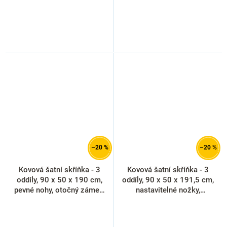
–20 %
–20 %
Kovová šatní skříňka - 3
Kovová šatní skříňka - 3
oddíly, 90 x 50 x 190 cm,
oddíly, 90 x 50 x 191,5 cm,
pevné nohy, otočný zámek,
nastavitelné nožky,
modrá - ral 5012
cylindrický zámek, modrá -
ral 5012