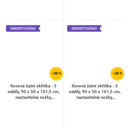
SMONTOVÁNO
SMONTOVÁNO
–20 %
–20 %
Kovová šatní skříňka - 3
Kovová šatní skříňka - 3
oddíly, 90 x 50 x 161,5 cm,
oddíly, 90 x 50 x 161,5 cm,
nastavitelné nožky,
nastavitelné nožky,
cylindrický zámek,
cylindrický zámek, červená -
antracitová - ral 7016
ral 3000