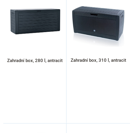
ý
p
i
s
p
r
o
d
u
k
Zahradní box, 310 l, antracit
Zahradní box, 280 l, antracit
t
ů