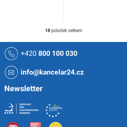
18
položek celkem
O
v
l
Z
á
á
+420
800 100 030
d
p
a
a
c
t
í
info@kancelar24.cz
í
p
r
v
Newsletter
k
y
v
ý
p
i
s