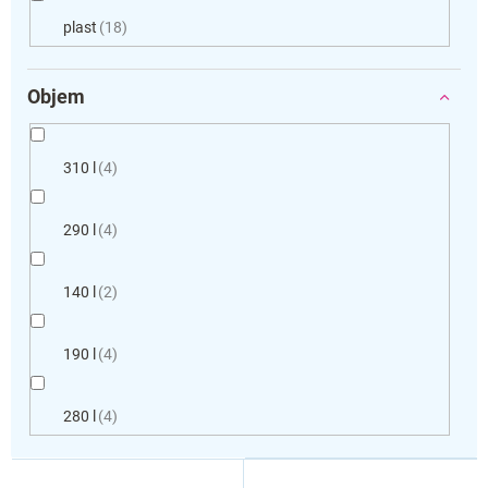
plast
18
Objem
310 l
4
290 l
4
140 l
2
190 l
4
280 l
4
V