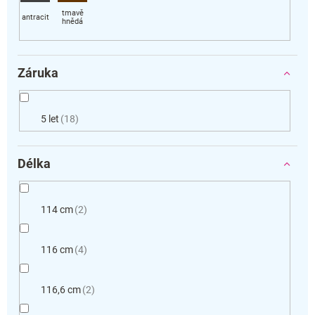
Záruka
5 let
18
Délka
114 cm
2
116 cm
4
116,6 cm
2