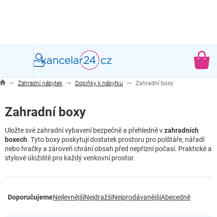
Přejít
na
obsah
NÁ
KO
Zahradní nábytek
Doplňky k nábytku
Zahradní boxy
Zahradní boxy
Uložte své zahradní vybavení bezpečně a přehledně v
zahradních
boxech
. Tyto boxy poskytují dostatek prostoru pro polštáře, nářadí
nebo hračky a zároveň chrání obsah před nepřízní počasí. Praktické a
stylové úložiště pro každý venkovní prostor.
Ř
Doporučujeme
Nejlevnější
Nejdražší
Nejprodávanější
Abecedně
a
z