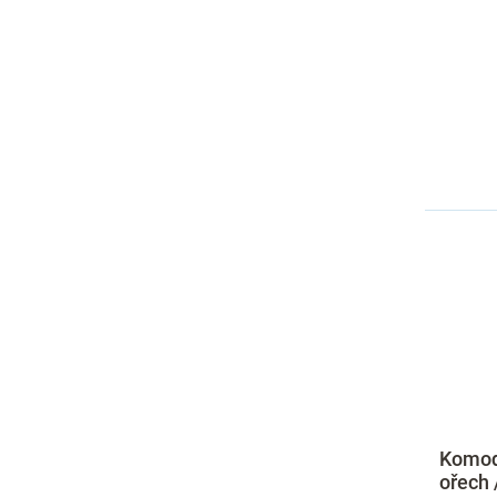
Komod
ořech 