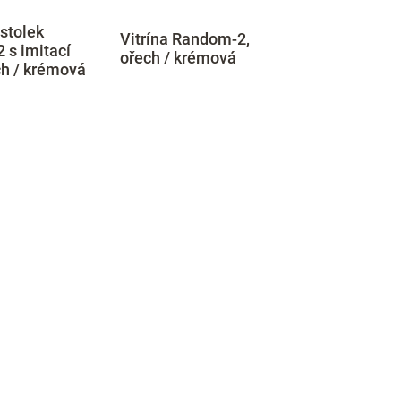
 stolek
Vitrína Random-2,
 s imitací
ořech / krémová
ch / krémová