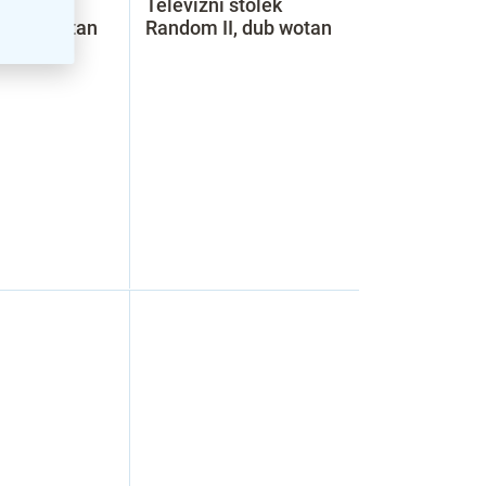
 stolek
Televizní stolek
, dub wotan
Random II, dub wotan