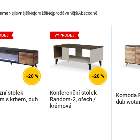
jeme
Nejlevnější
Nejdražší
Nejprodávanější
Abecedně
ODEJ
VÝPRODEJ
–20 %
–20 %
zní stolek
Konferenční stolek
Komoda R
m s krbem, dub
Random-2, ořech /
dub wota
krémová