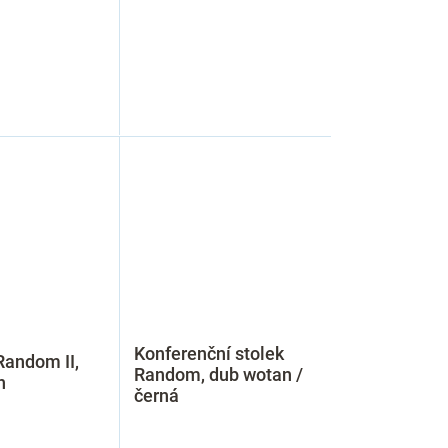
Konferenční stolek
andom II,
Random, dub wotan /
n
černá