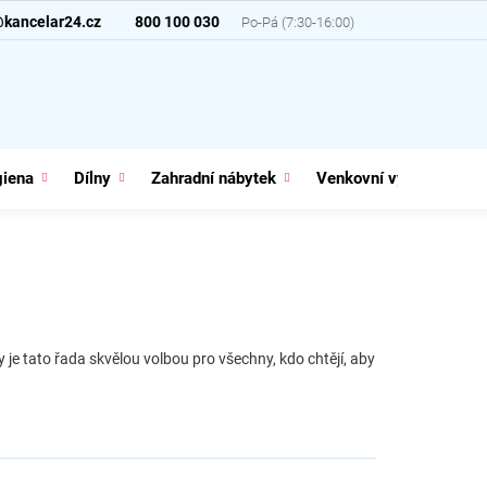
@kancelar24.cz
800 100 030
giena
Dílny
Zahradní nábytek
Venkovní vybavení
 je tato řada skvělou volbou pro všechny, kdo chtějí, aby