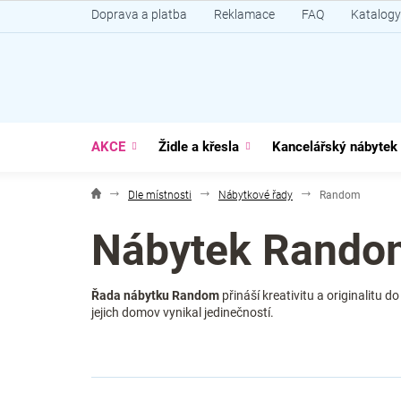
Přejít
Doprava a platba
Reklamace
FAQ
Katalogy
na
obsah
AKCE
Židle a křesla
Kancelářský nábytek
Dle místnosti
Nábytkové řady
Random
Nábytek Rando
Řada nábytku Random
přináší kreativitu a originalitu 
jejich domov vynikal jedinečností.