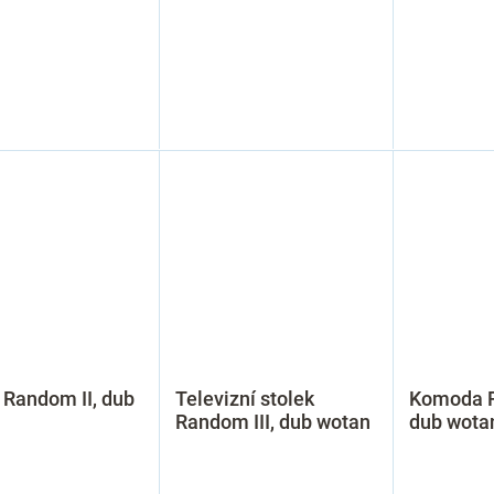
 Random II, dub
Televizní stolek
Komoda R
Random III, dub wotan
dub wota