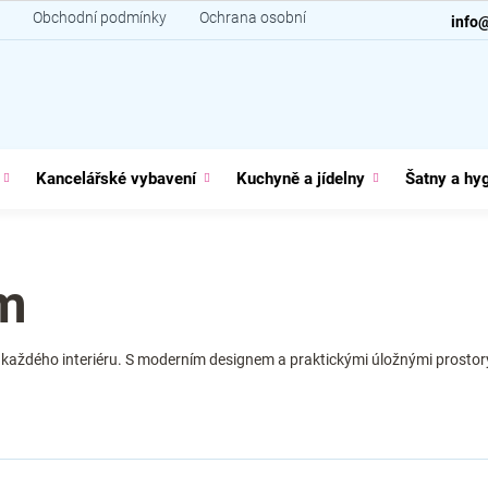
Obchodní podmínky
Ochrana osobních údajů
Kontakt
info
Kancelářské vybavení
Kuchyně a jídelny
Šatny a hy
m
do každého interiéru. S moderním designem a praktickými úložnými prostory