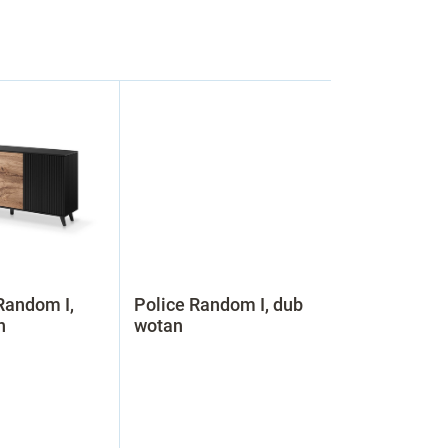
andom I,
Police Random I, dub
n
wotan