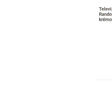
Televi
Random
krémo