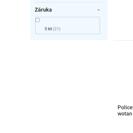
Záruka
5 let
21
Police
wotan