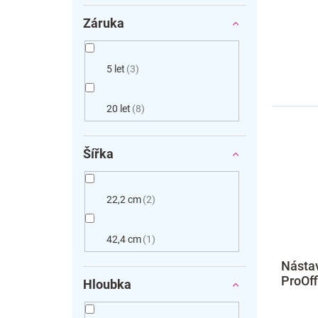
Záruka
5 let
3
20 let
8
Šířka
22,2 cm
2
42,4 cm
1
Nástav
ProOff
Hloubka