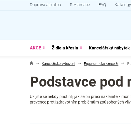
Přejít
Doprava a platba
Reklamace
FAQ
Katalogy
na
obsah
AKCE
Židle a křesla
Kancelářský nábytek
Kancelářské vybavení
Ergonomická kancelář
Po
Podstavce pod 
Už jste se někdy přistihli, jak se při práci nakláníte k m
prevence proti zdravotním problémům způsobených vliv