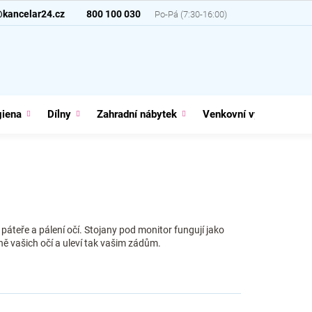
@kancelar24.cz
800 100 030
giena
Dílny
Zahradní nábytek
Venkovní vybavení
í páteře a pálení očí. Stojany pod monitor fungují jako
 vašich očí a uleví tak vašim zádům.