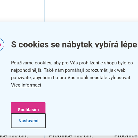
S cookies se nábytek vybírá lépe
Používáme cookies, aby pro Vás prohlížení e-shopu bylo co
nejpohodlnější. Také nám pomáhají porozumět, jak web
používáte, abychom ho pro Vás mohli neustále vylepšovat.
Více informací
Souhlasím
Nastavení
ec na stoly
Nástavec na stoly
Nástavec 
ice 160 cm,
ProOffice 160 cm,
ProOffice