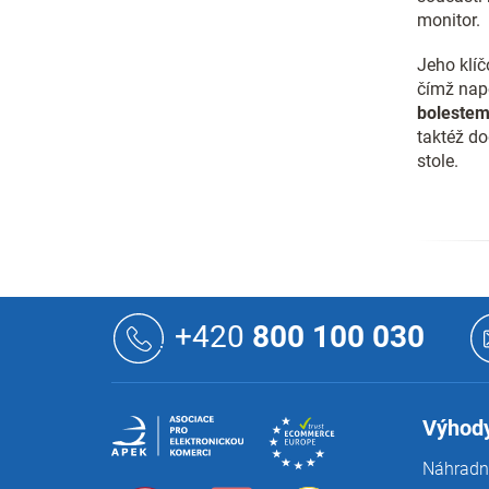
monitor.
Jeho klíč
čímž na
boleste
taktéž d
stole.
Z
á
+420
800 100 030
p
a
t
í
Výhody
Náhradní