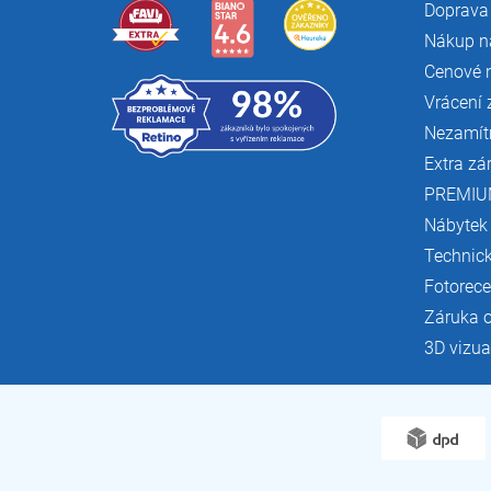
Doprava 
Nákup n
Cenové 
Vrácení 
Nezamít
Extra zá
PREMIU
Nábytek
Technic
Fotorec
Záruka 
3D vizua