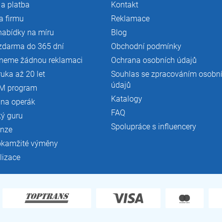
a platba
Kontakt
a firmu
Reklamace
nabídky na míru
Blog
zdarma do 365 dní
Obchodní podmínky
neme žádnou reklamaci
Ochrana osobních údajů
ruka až 20 let
Souhlas se zpracováním osobn
údajů
M program
Katalogy
 na operák
FAQ
ký guru
Spolupráce s influencery
enze
okamžité výměny
lizace