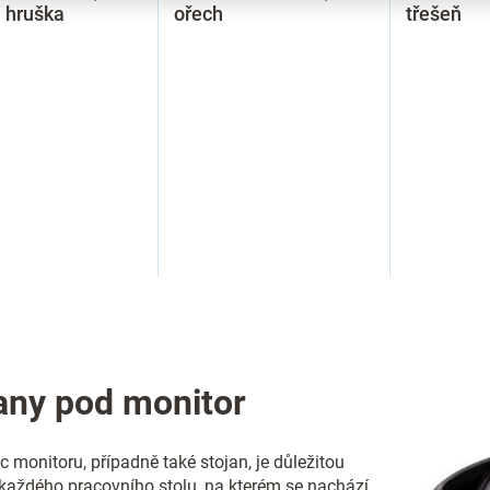
 hruška
ořech
třešeň
O
v
l
á
d
any pod monitor
a
c
í
 monitoru, případně také stojan, je důležitou
p
každého pracovního stolu, na kterém se nachází