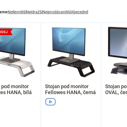
jeme
Nejlevnější
Nejdražší
Nejprodávanější
Abecedně
ODEJ
 pod monitor
Stojan pod monitor
Stojan po
es HANA, bílá
Fellowes HANA, černá
OVAL, če