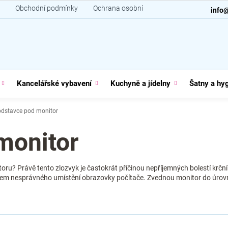
Obchodní podmínky
Ochrana osobních údajů
Kontakt
info
Kancelářské vybavení
Kuchyně a jídelny
Šatny a hy
dstavce pod monitor
monitor
onitoru? Právě tento zlozvyk je častokrát příčinou nepříjemných bolestí krčn
em nesprávného umístění obrazovky počítače. Zvednou monitor do úrovně