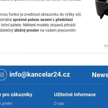
r
v
k
y
ovou funkcí je zvednout obrazovku do výšky očí,
v
pomáhá
správné poloze sezení
a
předchází
ý
m
krční páteře. Některé modely stojanů přináší
p
odatečný
úložný prostor
na vašem pracovním
i
s
u
St
info@kancelar24.cz
News
 pro zákazníky
Užitečné informace
 plnění
O nás