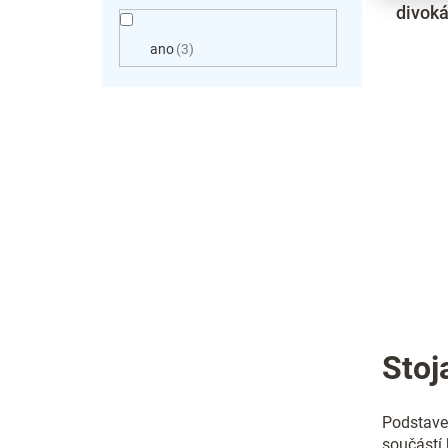
divoká
ano
3
Stoj
Podstavec
součástí 