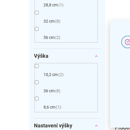
28,8 cm
1
32 cm
8
56 cm
2
Výška
10,2 cm
2
36 cm
8
8,6 cm
1
Nástav
Nastavení výšky
ProOff