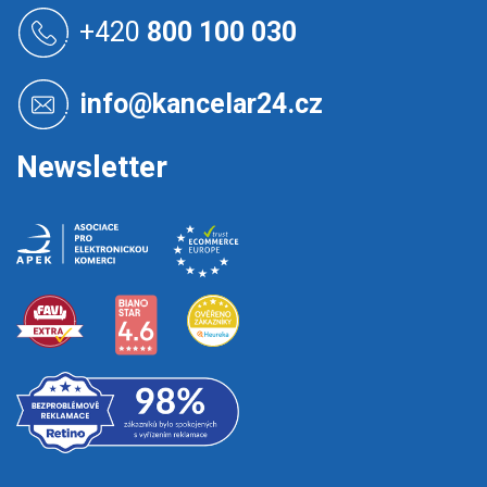
á
+420
800 100 030
p
a
t
info@kancelar24.cz
í
Newsletter