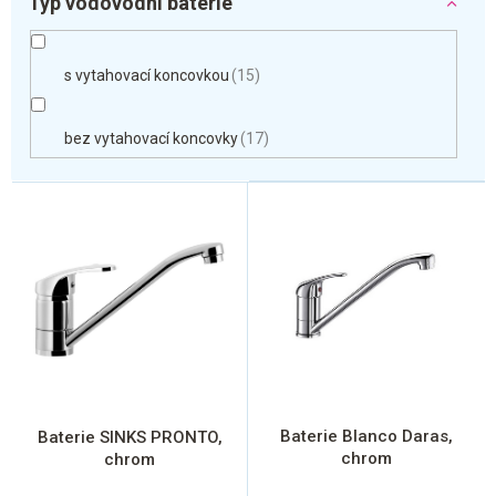
Typ vodovodní baterie
s vytahovací koncovkou
15
bez vytahovací koncovky
17
V
ý
p
i
s
p
r
o
d
u
k
Baterie Blanco Daras,
Baterie SINKS PRONTO,
t
chrom
chrom
ů