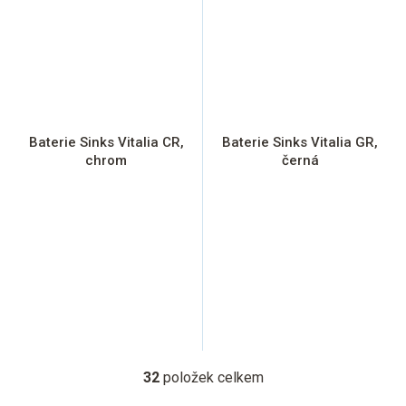
Baterie Sinks Vitalia CR,
Baterie Sinks Vitalia GR,
chrom
černá
32
položek celkem
O
v