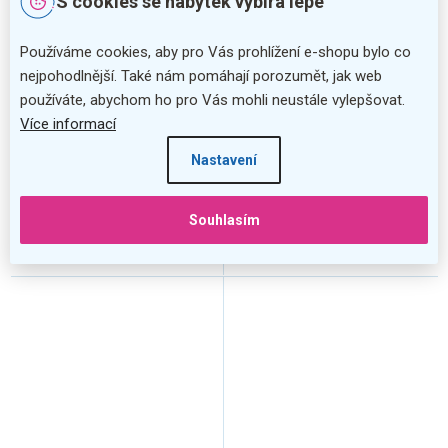
S cookies se nábytek vybírá lépe
Baterie Franke FC 9547 se
Baterie Franke FC 9547 se
Používáme cookies, aby pro Vás prohlížení e-shopu bylo co
sprchou, béžová
sprchou, bílá
nejpohodlnější. Také nám pomáhají porozumět, jak web
používáte, abychom ho pro Vás mohli neustále vylepšovat.
Více informací
Nastavení
Souhlasím