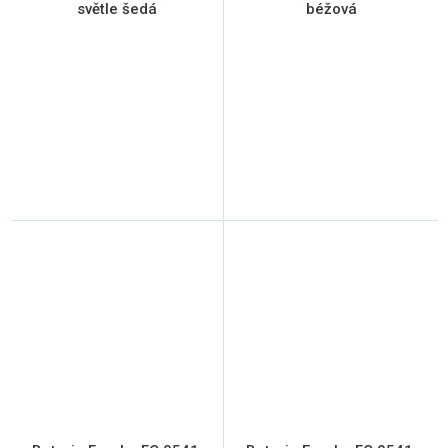
světle šedá
béžová