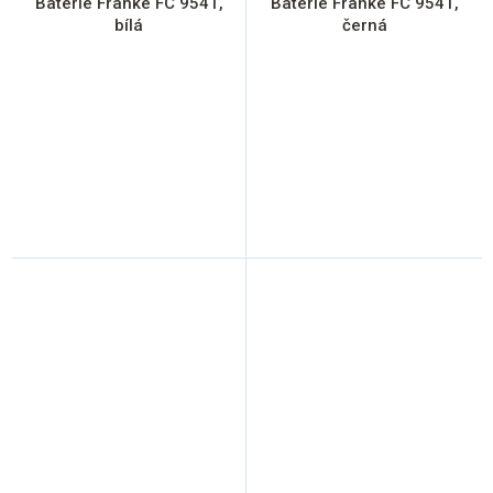
Baterie Franke FC 9541,
Baterie Franke FC 9541,
bílá
černá