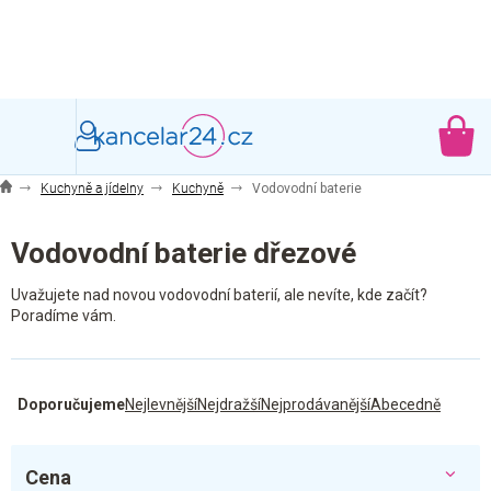
Přejít
na
obsah
NÁ
KO
Kuchyně a jídelny
Kuchyně
Vodovodní baterie
Vodovodní baterie dřezové
Uvažujete nad novou vodovodní baterií, ale nevíte, kde začít?
Poradíme vám.
Ř
Doporučujeme
Nejlevnější
Nejdražší
Nejprodávanější
Abecedně
a
z
e
Cena
n