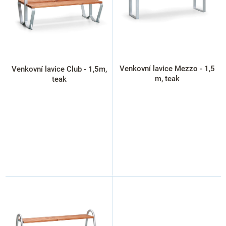
s
p
r
o
d
u
k
Venkovní lavice Mezzo - 1,5
Venkovní lavice Club - 1,5m,
t
m, teak
teak
ů