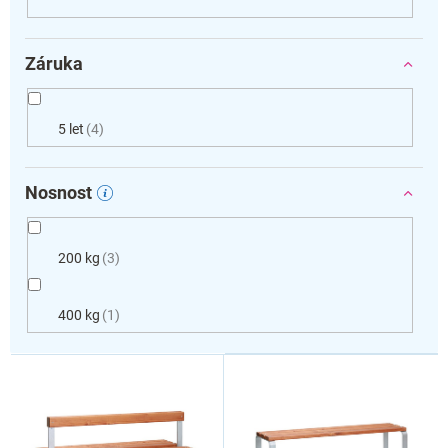
Záruka
5 let
4
Nosnost
200 kg
3
400 kg
1
V
ý
p
i