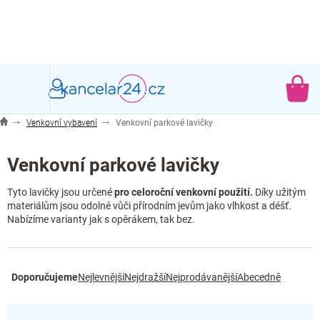
Přejít
na
obsah
NÁ
KO
Venkovní vybavení
Venkovní parkové lavičky
Venkovní parkové lavičky
Tyto lavičky jsou určené
pro celoroční venkovní použití.
Díky užitým
materiálům jsou odolné vůči přírodním jevům jako vlhkost a déšť.
Nabízíme varianty jak s opěrákem, tak bez.
Ř
Doporučujeme
Nejlevnější
Nejdražší
Nejprodávanější
Abecedně
a
z
e