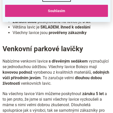
d
a
Vyrobeno z kvalitních materiálů
Souhlasím
c
Doprava
lavic je vždy
ZDARMA
í
p
Záruční doba
poskytovaná na lavice je
5 let
r
Většina lavic je
SKLADEM
,
ihned k odeslání
v
Všechny lavice jsou
prověřeny zákazníky
k
y
v
Venkovní parkové lavičky
ý
p
i
Nabízíme venkovní lavice
s dřevěným sedákem
vyznačující
s
se jednoduchou údržbou. Všechny lavice Bolezo mají
u
kovovou podnož
vyrobenou z kvalitních materiálů,
odolných
vůči přírodním jevům
. To zaručuje velmi
dlouhou dobou
životnosti
venkovních lavic.
Na všechny lavice Vám můžeme poskytnout
záruku 5 let
a
to jen proto, že jsme si sami všechny lavice vyzkoušeli a
máme s nimi velmi dobrou zkušenost. Dlouholetá
spolupráce jak s výrobci, tak se samotnými zákazníky pro