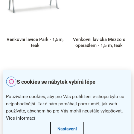
Venkovní lavice Park - 1,5m,
Venkovní lavička Mezzo s
teak
opěradlem - 1,5 m, teak
S cookies se nábytek vybírá lépe
Používáme cookies, aby pro Vás prohlížení e-shopu bylo co
nejpohodlnější. Také nám pomáhají porozumět, jak web
používáte, abychom ho pro Vás mohli neustále vylepšovat.
4
položek celkem
O
Více informací
v
l
Nastavení
á