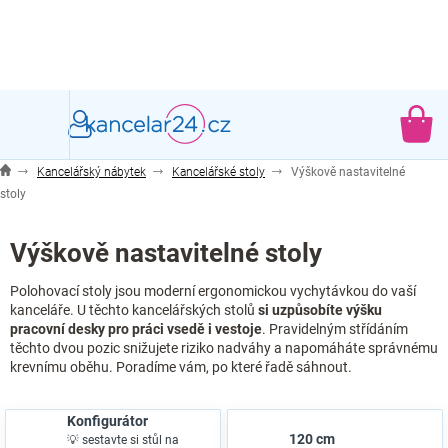
Přejít
na
obsah
NÁ
KO
Kancelářský nábytek
Kancelářské stoly
Výškově nastavitelné
stoly
Výškově nastavitelné stoly
Polohovací stoly jsou moderní ergonomickou vychytávkou do vaší
kanceláře. U těchto kancelářských stolů
si uzpůsobíte výšku
pracovní desky pro práci vsedě i vestoje
. Pravidelným střídáním
těchto dvou pozic snižujete riziko nadváhy a napomáháte správnému
krevnímu oběhu. Poradíme vám, po které řadě sáhnout.
Konfigurátor
120 cm
💡 sestavte si stůl na