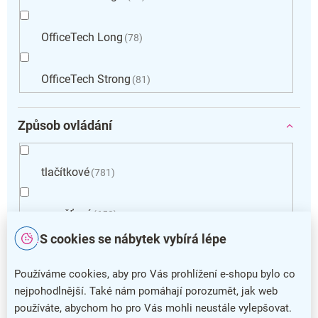
OfficeTech Long
78
OfficeTech Strong
81
Způsob ovládání
tlačítkové
781
paměťové
653
S cookies se nábytek vybírá lépe
ručně klikou
1
Používáme cookies, aby pro Vás prohlížení e-shopu bylo co
V
nejpohodlnější. Také nám pomáhají porozumět, jak web
ý
používáte, abychom ho pro Vás mohli neustále vylepšovat.