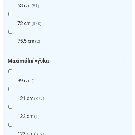
63 cm
81
72 cm
378
75,5 cm
2
Maximální výška
89 cm
1
121 cm
377
122 cm
1
123 cm
319