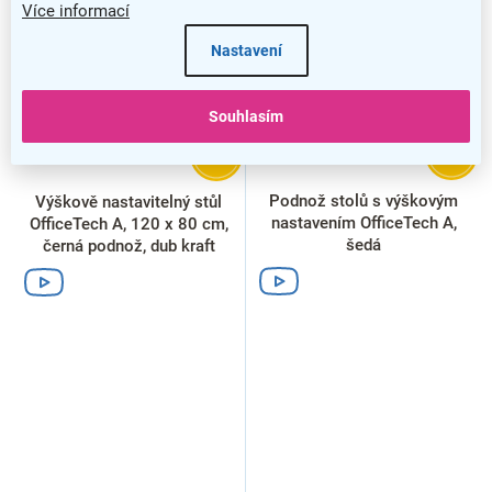
p
Více informací
i
Nastavení
s
p
r
Souhlasím
o
d
–18 %
–28 %
u
k
Podnož stolů s výškovým
Výškově nastavitelný stůl
t
nastavením OfficeTech A,
OfficeTech A, 120 x 80 cm,
ů
šedá
černá podnož, dub kraft