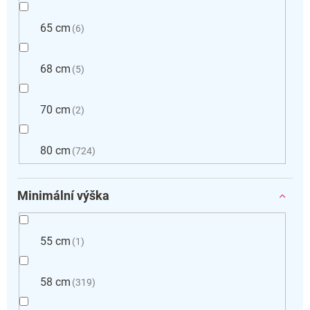
65 cm
6
68 cm
5
70 cm
2
80 cm
724
Minimální výška
55 cm
1
58 cm
319