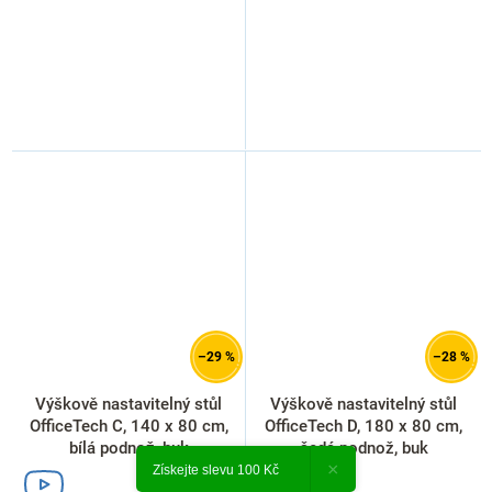
–29 %
–28 %
Výškově nastavitelný stůl
Výškově nastavitelný stůl
OfficeTech C, 140 x 80 cm,
OfficeTech D, 180 x 80 cm,
bílá podnož, buk
šedá podnož, buk
×
Získejte slevu 100 Kč