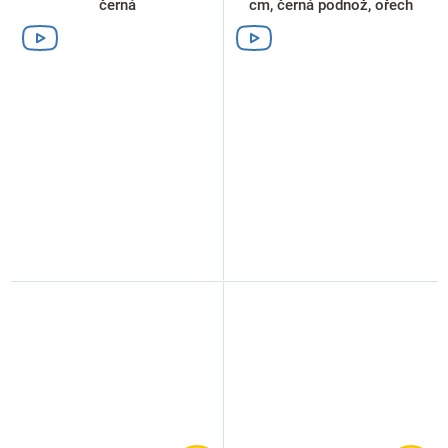
černá
cm, černá podnož, ořech