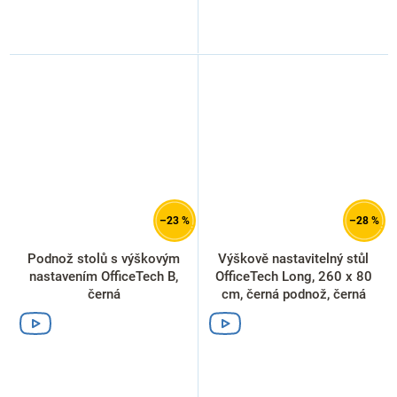
–23 %
–28 %
Podnož stolů s výškovým
Výškově nastavitelný stůl
nastavením OfficeTech B,
OfficeTech Long, 260 x 80
černá
cm, černá podnož, černá