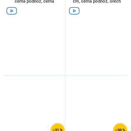
černá podnož, černá
cm, černá podnož, ořech
–31 %
–30 %