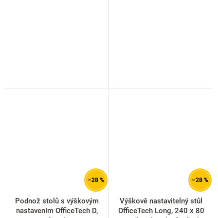
–28 %
–28 %
Podnož stolů s výškovým
Výškově nastavitelný stůl
nastavením OfficeTech D,
OfficeTech Long, 240 x 80