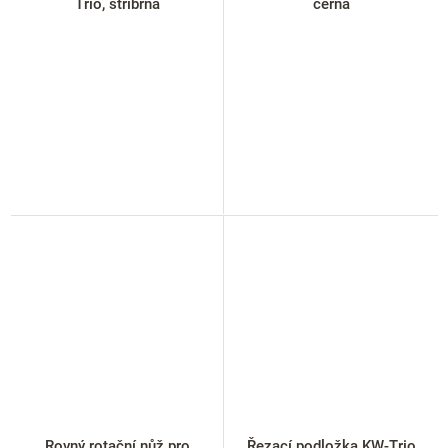
Trio, stříbrná
černá
Rovný rotační nůž pro
Řezací podložka KW-Trio