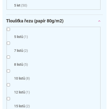
5 let
50
Tloušťka řezu (papír 80g/m2)
5 listů
1
7 listů
2
8 listů
5
10 listů
8
12 listů
1
15 listů
2