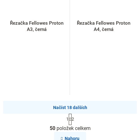
Řezačka Fellowes Proton
Řezačka Fellowes Proton
A3, černá
A4, černá
Načíst 18 dalších
S
1
2
t
O
r
50
položek celkem
v
á
l
n
Nahoru