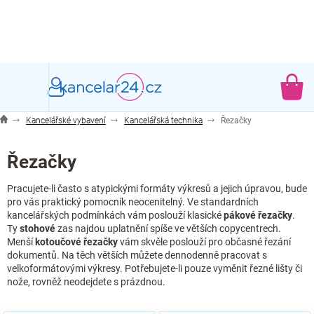
Přejít
na
obsah
NÁ
KO
Kancelářské vybavení
Kancelářská technika
Řezačky
Řezačky
Pracujete-li často s atypickými formáty výkresů a jejich úpravou, bude
pro vás praktický pomocník neocenitelný. Ve standardních
kancelářských podmínkách vám poslouží klasické
pákové řezačky
.
Ty
stohové
zas najdou uplatnění spíše ve větších copycentrech.
Menší
kotoučové řezačky
vám skvěle poslouží pro občasné řezání
dokumentů. Na těch větších můžete dennodenně pracovat s
velkoformátovými výkresy. Potřebujete-li pouze vyměnit řezné lišty či
nože, rovněž neodejdete s prázdnou.