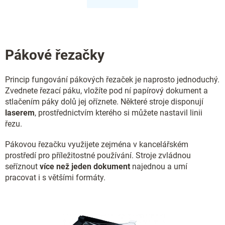
k
á
o
d
v
a
á
c
n
í
í
Pákové řezačky
p
r
v
Princip fungování pákových řezaček je naprosto jednoduchý.
k
y
Zvednete řezací páku, vložíte pod ní papírový dokument a
v
stlačením páky dolů jej oříznete. Některé stroje disponují
ý
laserem
, prostřednictvím kterého si můžete nastavil linii
p
řezu.
i
s
Pákovou řezačku využijete zejména v kancelářském
u
prostředí pro příležitostné používání. Stroje zvládnou
seříznout
více než jeden dokument
najednou a umí
pracovat i s většími formáty.