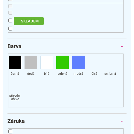
ů
SKLADEM
Barva
Záruka