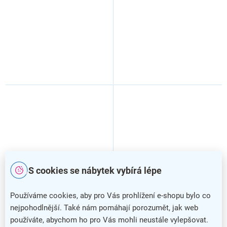
S cookies se nábytek vybírá lépe
Používáme cookies, aby pro Vás prohlížení e-shopu bylo co
Přítlačné pravítko pro
Rotační nástroj pro řezačky
nejpohodlnější. Také nám pomáhají porozumět, jak web
řezačku KW Trio Eco 46
Fellowes Electron, Proton,
používáte, abychom ho pro Vás mohli neustále vylepšovat.
(3216), čirá
Neutron - 3 ks, stříbrná