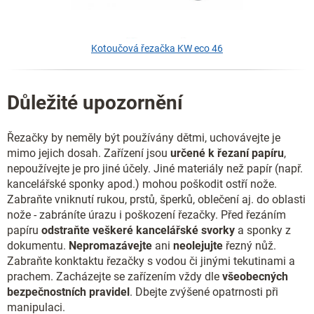
Kotoučová řezačka KW eco 46
Důležité upozornění
Řezačky by neměly být používány dětmi, uchovávejte je
mimo jejich dosah. Zařízení jsou
určené k řezaní papíru
,
nepoužívejte je pro jiné účely. Jiné materiály než papír (např.
kancelářské sponky apod.) mohou poškodit ostří nože.
Zabraňte vniknutí rukou, prstů, šperků, oblečení aj. do oblasti
nože - zabráníte úrazu i poškození řezačky. Před řezáním
papíru
odstraňte veškeré kancelářské svorky
a sponky z
dokumentu.
Nepromazávejte
ani
neolejujte
řezný nůž.
Zabraňte konktaktu řezačky s vodou či jinými tekutinami a
prachem. Zacházejte se zařízením vždy dle
všeobecných
bezpečnostních pravidel
. Dbejte zvýšené opatrnosti při
manipulaci.