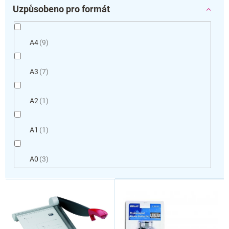
Uzpůsobeno pro formát
A4
9
A3
7
A2
1
A1
1
A0
3
V
ý
p
i
s