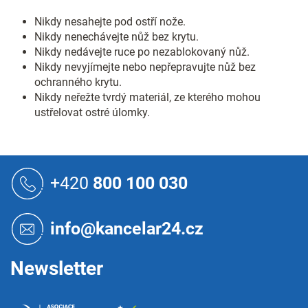
Nikdy nesahejte pod ostří nože.
Nikdy nenechávejte nůž bez krytu.
Nikdy nedávejte ruce po nezablokovaný nůž.
Nikdy nevyjímejte nebo nepřepravujte nůž bez
ochranného krytu.
Nikdy neřežte tvrdý materiál, ze kterého mohou
ustřelovat ostré úlomky.
Z
á
+420
800 100 030
p
a
t
info@kancelar24.cz
í
Newsletter