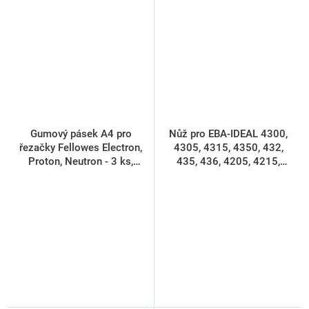
Gumový pásek A4 pro
Nůž pro EBA-IDEAL 4300,
řezačky Fellowes Electron,
4305, 4315, 4350, 432,
Proton, Neutron - 3 ks,
435, 436, 4205, 4215,
černá
4250, náhradní nůž