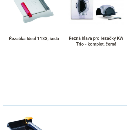
p
r
o
d
u
k
Řezná hlava pro řezačky KW
Řezačka Ideal 1133, šedá
t
Trio - komplet, černá
ů