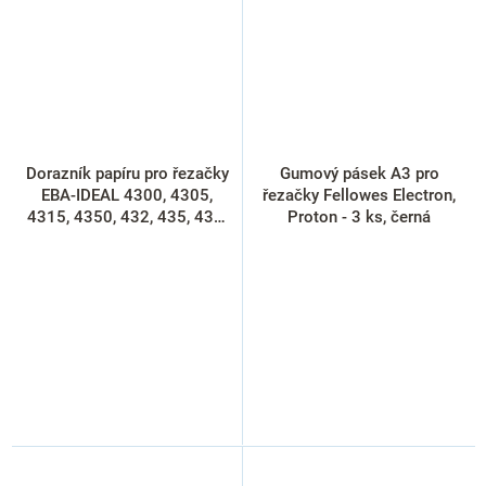
Dorazník papíru pro řezačky
Gumový pásek A3 pro
EBA-IDEAL 4300, 4305,
řezačky Fellowes Electron,
4315, 4350, 432, 435, 436,
Proton - 3 ks, černá
4205, 4215, 4250, přírodní
dřevo