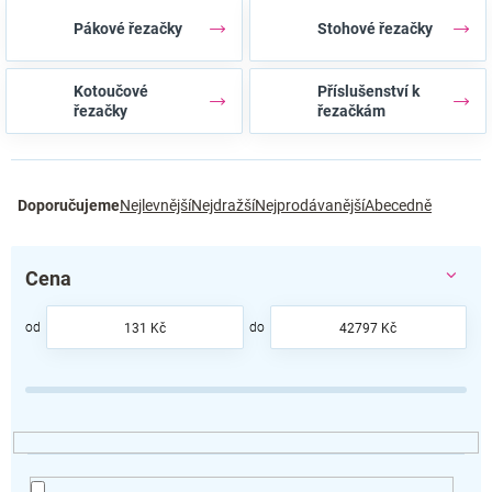
Pákové řezačky
Stohové řezačky
Kotoučové
Příslušenství k
řezačky
řezačkám
Ř
Doporučujeme
Nejlevnější
Nejdražší
Nejprodávanější
Abecedně
a
z
e
Cena
n
í
p
131
Kč
42797
Kč
r
o
d
u
k
t