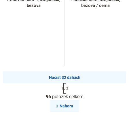
béžová
béžová / černá
Načíst 32 dalších
S
1
3
t
O
r
96
položek celkem
v
á
l
n
Nahoru
k
á
o
d
v
a
á
c