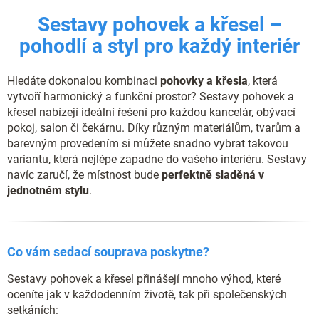
n
í
í
Sestavy pohovek a křesel –
p
r
pohodlí a styl pro každý interiér
v
k
y
Hledáte dokonalou kombinaci
pohovky a křesla
, která
v
vytvoří harmonický a funkční prostor? Sestavy pohovek a
ý
křesel nabízejí ideální řešení pro každou kancelár, obývací
p
pokoj, salon či čekárnu. Díky různým materiálům, tvarům a
i
s
barevným provedením si můžete snadno vybrat takovou
u
variantu, která nejlépe zapadne do vašeho interiéru. Sestavy
navíc zaručí, že místnost bude
perfektně sladěná v
jednotném stylu
.
Co vám sedací souprava poskytne?
Sestavy pohovek a křesel přinášejí mnoho výhod, které
oceníte jak v každodenním životě, tak při společenských
setkáních: