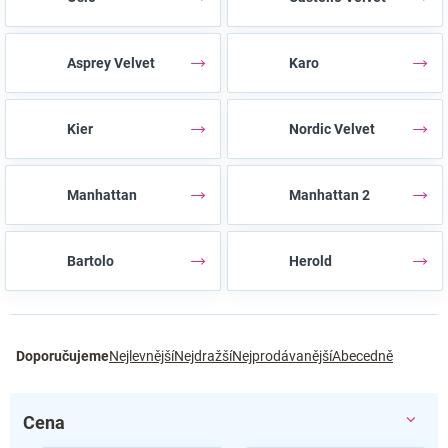
Asprey Velvet
Karo
Kier
Nordic Velvet
Manhattan
Manhattan 2
Bartolo
Herold
Ř
Doporučujeme
Nejlevnější
Nejdražší
Nejprodávanější
Abecedně
a
z
e
Cena
n