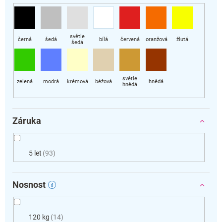
Záruka
5 let
93
Nosnost
120 kg
14