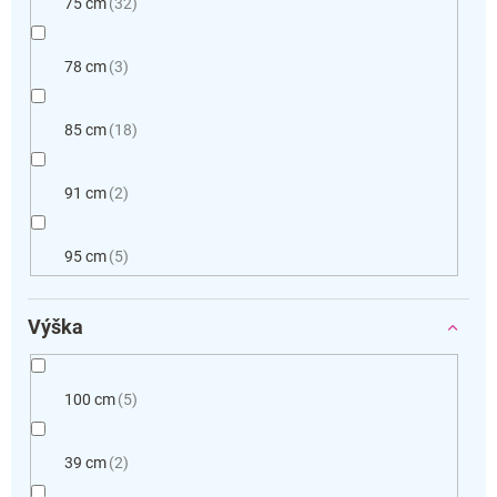
75 cm
32
78 cm
3
85 cm
18
91 cm
2
95 cm
5
Výška
100 cm
5
39 cm
2