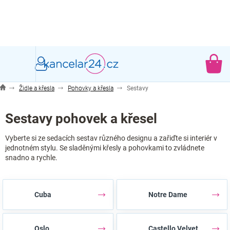
Přejít
na
obsah
NÁ
KO
Židle a křesla
Pohovky a křesla
Sestavy
Sestavy pohovek a křesel
Vyberte si ze sedacích sestav různého designu a zařiďte si interiér v
jednotném stylu. Se sladěnými křesly a pohovkami to zvládnete
snadno a rychle.
Cuba
Notre Dame
Oslo
Castello Velvet