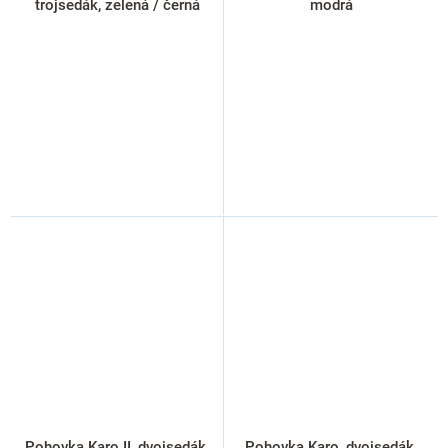
trojsedák, zelená / černá
modrá
Pohovka Karo II, dvojsedák,
Pohovka Karo, dvojsedák,