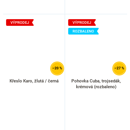
VÝPRODEJ
VÝPRODEJ
ROZBALENO
–20 %
–27 %
Křeslo Karo, žlutá / černá
Pohovka Cuba, trojsedák,
krémová (rozbaleno)