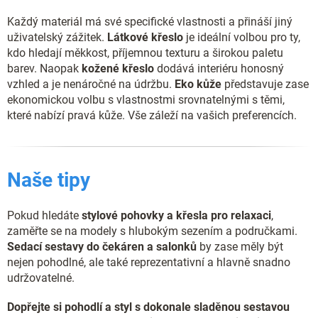
Každý materiál má své specifické vlastnosti a přináší jiný
uživatelský zážitek.
Látkové křeslo
je ideální volbou pro ty,
kdo hledají měkkost, příjemnou texturu a širokou paletu
barev. Naopak
kožené křeslo
dodává interiéru honosný
vzhled a je nenáročné na údržbu.
Eko kůže
představuje zase
ekonomickou volbu s vlastnostmi srovnatelnými s těmi,
které nabízí pravá kůže. Vše záleží na vašich preferencích.
Naše tipy
Pokud hledáte
stylové pohovky a křesla pro relaxaci
,
zaměřte se na modely s hlubokým sezením a područkami.
Sedací sestavy do čekáren a salonků
by zase měly být
nejen pohodlné, ale také reprezentativní a hlavně snadno
udržovatelné.
Dopřejte si pohodlí a styl s dokonale sladěnou sestavou