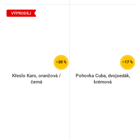
VÝPRODEJ
–20 %
–17 %
Křeslo Karo, oranžová /
Pohovka Cuba, dvojsedák,
černá
krémová