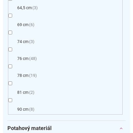
64,5 cm
3
69 cm
6
74 cm
3
76 cm
48
78 cm
19
81 cm
2
90 cm
8
Potahový materiál