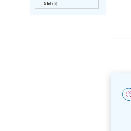
5 let
5
Zásob
hygien
Stella