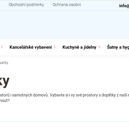
Obchodní podmínky
Ochrana osobních údajů
Kontakt
info
Kancelářské vybavení
Kuchyně a jídelny
Šatny a hy
sáčky
ky
torů i samotných domovů. Vybavte si i vy své prostory s doplňky z naší n
dnout?