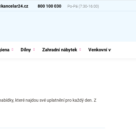
@kancelar24.cz
800 100 030
giena
Dílny
Zahradní nábytek
Venkovní vybavení
abídky, které najdou své uplatnění pro každý den. Z