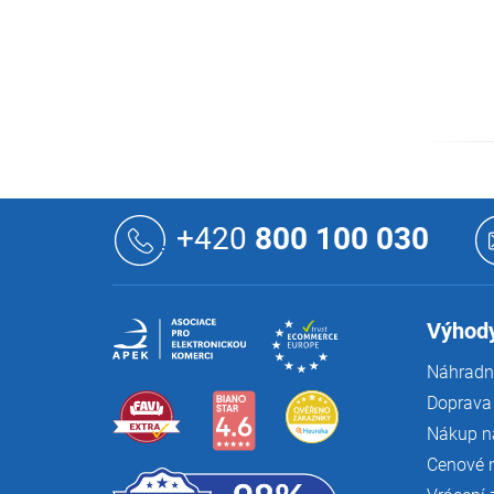
Z
á
+420
800 100 030
p
a
t
í
Výhody
Náhradní
Doprava 
Nákup n
Cenové 