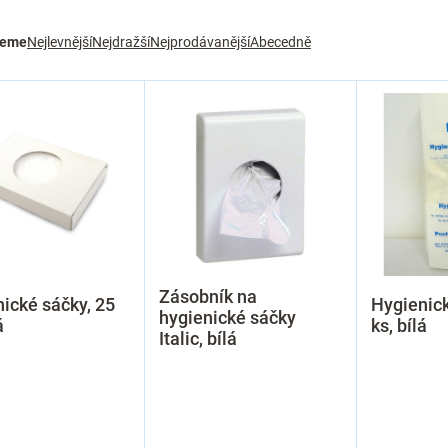
jeme
Nejlevnější
Nejdražší
Nejprodávanější
Abecedně
Zásobník na
ické sáčky, 25
Hygienic
hygienické sáčky
á
ks, bílá
Italic, bílá