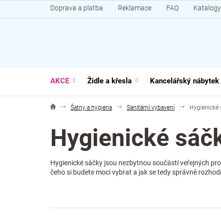
Přejít
Doprava a platba
Reklamace
FAQ
Katalogy
na
obsah
AKCE
Židle a křesla
Kancelářský nábytek
Šatny a hygiena
Sanitární vybavení
Hygienické 
Hygienické sáč
Hygienické sáčky jsou nezbytnou součástí veřejných pros
čeho si budete moci vybrat a jak se tedy správně rozho