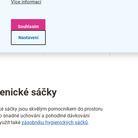
Více informací
Souhlasím
Nastavení
O
v
l
á
d
enické sáčky
a
c
í
ké sáčky jsou skvělým pomocníkem do prostoru
p
Pro snadné uchování a pohodlné dávkování
r
yužít také
zásobníku hygienických sáčků
.
v
k
y