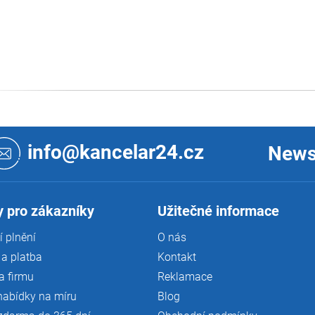
v
ý
p
i
s
u
info@kancelar24.cz
News
 pro zákazníky
Užitečné informace
 plnění
O nás
a platba
Kontakt
a firmu
Reklamace
nabídky na míru
Blog