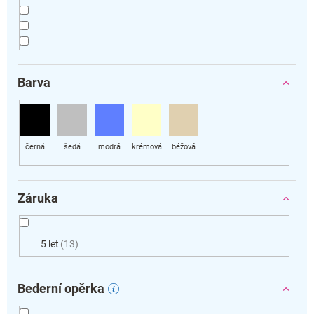
Barva
Záruka
5 let
13
Bederní opěrka