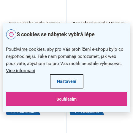
Kancelářská židle Prymus
Kancelářská židle Prymus
New 1 + 1 ZDARMA, černá
New 1 + 1 ZDARMA,
S cookies se nábytek vybírá lépe
krémová
Používáme cookies, aby pro Vás prohlížení e-shopu bylo co
nejpohodlnější. Také nám pomáhají porozumět, jak web
používáte, abychom ho pro Vás mohli neustále vylepšovat.
Více informací
Nastavení
Souhlasím
1 + 1 ZDARMA
1 + 1 ZDARMA