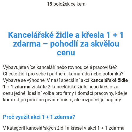
13
položek celkem
O
v
l
á
d
Kancelářské židle a křesla 1 + 1
a
c
zdarma – pohodlí za skvělou
í
cenu
p
r
v
Vybavujete více kanceláří nebo rovnou celé pracoviště?
k
y
Chcete židli pro sebe i partnera, kamaráda nebo potomka?
v
Vybavte se výhodně! V naší speciální akci
kancelářské židle
ý
1 + 1 zdarma
získáte 2 kancelářské židle nebo křeslo za
p
cenu jedné. Ideální volba pro firmy i domácí pracovny, kde je
i
komfort při práci na prvním místě, ale rozpočet je napjatý.
s
u
Proč využít akci 1 + 1 zdarma?
V kategorii kancelářských židlí a křesel v akci 1 + 1 zdarma