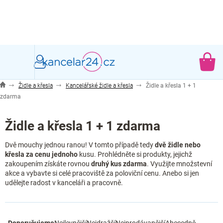
Přejít
na
obsah
NÁ
KO
Židle a křesla
Kancelářské židle a křesla
Židle a křesla 1 + 1
zdarma
Židle a křesla 1 + 1 zdarma
Dvě mouchy jednou ranou! V tomto případě tedy
dvě židle nebo
křesla za cenu jednoho
kusu. Prohlédněte si produkty, jejichž
zakoupením získáte rovnou
druhý kus zdarma
. Využijte množstevní
akce a vybavte si celé pracoviště za poloviční cenu. Anebo si jen
udělejte radost v kanceláři a pracovně.
Ř