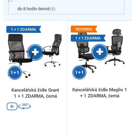
do 8 hodin denně
6
V
ý
NOVINKA
1 + 1 ZDARMA
p
1 + 1 ZDARMA
i
s
p
r
o
d
u
k
Kancelářská židle Meglio 1
Kancelářská židle Grant
t
+ 1 ZDARMA, černá
1 + 1 ZDARMA, černá
ů