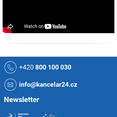
Z
á
+420
800 100 030
p
a
t
info@kancelar24.cz
í
Newsletter