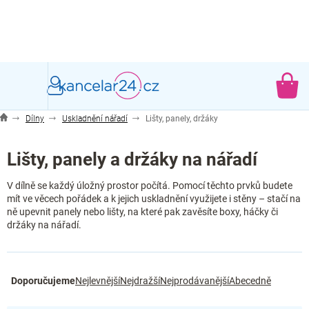
Přejít
na
obsah
NÁ
KO
Dílny
Uskladnění nářadí
Lišty, panely, držáky
Lišty, panely a držáky na nářadí
V dílně se každý úložný prostor počítá. Pomocí těchto prvků budete
mít ve věcech pořádek a k jejich uskladnění využijete i stěny – stačí na
ně upevnit panely nebo lišty, na které pak zavěsíte boxy, háčky či
držáky na nářadí.
Ř
Doporučujeme
Nejlevnější
Nejdražší
Nejprodávanější
Abecedně
a
z