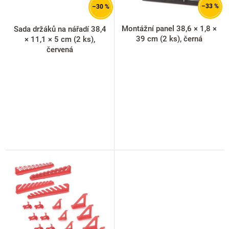
d
–33 %
–30 %
u
k
Montážní panel 38,6 × 1,8 ×
Sada držáků na nářadí 38,4
t
39 cm (2 ks), černá
× 11,1 × 5 cm (2 ks),
ů
červená