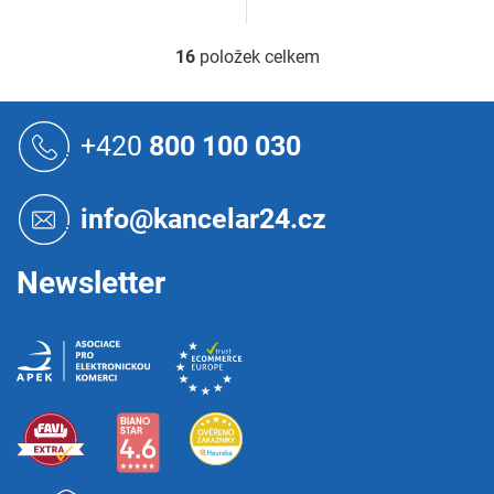
16
položek celkem
O
v
l
Z
á
á
+420
800 100 030
d
p
a
a
c
t
í
info@kancelar24.cz
í
p
r
v
Newsletter
k
y
v
ý
p
i
s
u