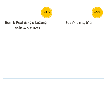
–8 %
–5 %
Botník Real úzký s koženými
Botník Lima, bílá
úchyty, krémová