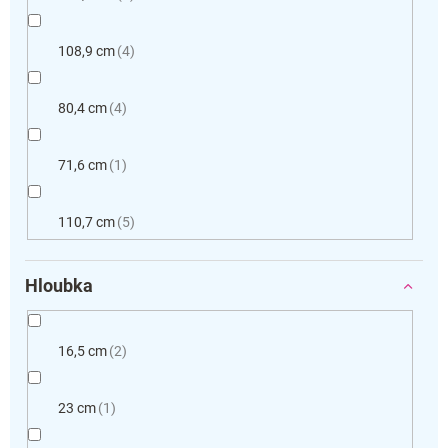
108,9 cm
4
80,4 cm
4
71,6 cm
1
110,7 cm
5
Hloubka
16,5 cm
2
23 cm
1