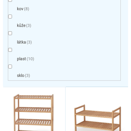
kov
8
kůže
3
látka
3
plast
10
sklo
3
V
ý
p
i
s
p
r