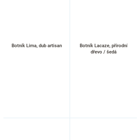
Botník Lima, dub artisan
Botník Lacaze, přírodní
dřevo / šedá