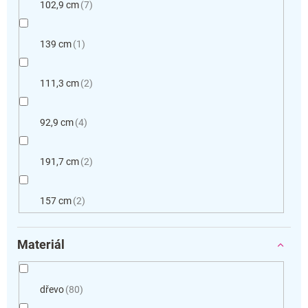
102,9 cm
7
139 cm
1
111,3 cm
2
92,9 cm
4
191,7 cm
2
157 cm
2
Materiál
dřevo
80