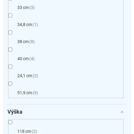
33 cm
3
34,8 cm
1
38 cm
8
40 cm
4
24,1 cm
2
51,9 cm
9
Výška
118 cm
2