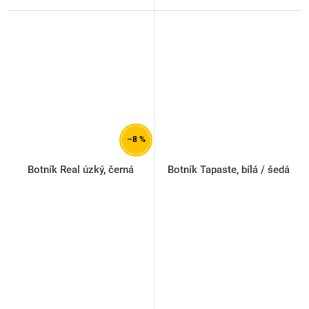
–8 %
Botník Real úzký, černá
Botník Tapaste, bílá / šedá