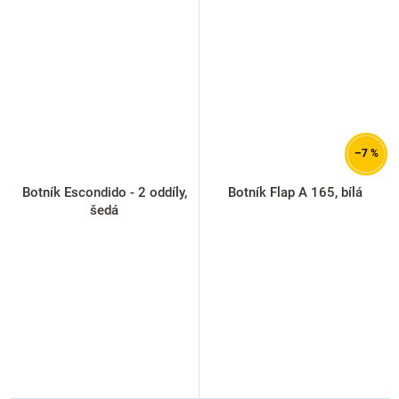
–7 %
Botník Escondido - 2 oddíly,
Botník Flap A 165, bílá
šedá