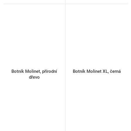
Botník Molinet, přírodní
Botník Molinet XL, černá
dřevo