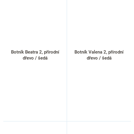
Botník Beatra 2, přírodní
Botník Valena 2, přírodní
dřevo / šedá
dřevo / šedá