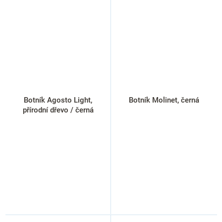
Botník Agosto Light,
Botník Molinet, černá
přírodní dřevo / černá