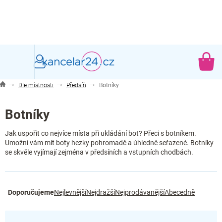
Přejít
na
obsah
NÁ
KO
Dle místnosti
Předsíň
Botníky
Botníky
Jak uspořit co nejvíce místa při ukládání bot? Přeci s botníkem.
Umožní vám mít boty hezky pohromadě a úhledně seřazené. Botníky
se skvěle vyjímají zejména v předsíních a vstupních chodbách.
Ř
Doporučujeme
Nejlevnější
Nejdražší
Nejprodávanější
Abecedně
a
z
e