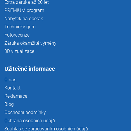
Extra záruka až 20 let
PREMIUM program
Nábytek na operák
Technický guru
Fotorecenze
Záruka okamžité výměny
3D vizualizace
Užitečné informace
O nás
Kontakt
Reklamace
Blog
Obchodní podmínky
Ochrana osobních údajů
Souhlas se zpracováním osobních údajů