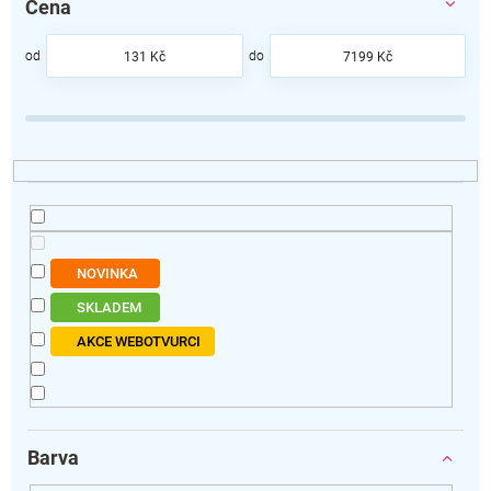
Cena
n
í
p
131
Kč
7199
Kč
r
o
d
u
k
t
ů
NOVINKA
SKLADEM
AKCE WEBOTVURCI
Barva