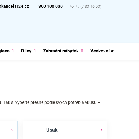
@kancelar24.cz
800 100 030
giena
Dílny
Zahradní nábytek
Venkovní vybavení
u
. Tak si vyberte přesně podle svých potřeb a vkusu –
Ušák