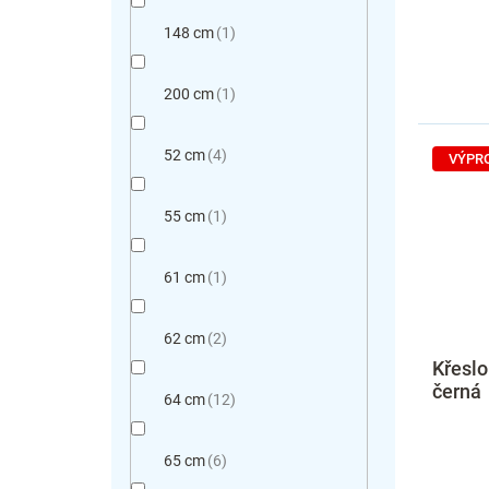
148 cm
1
200 cm
1
52 cm
4
VÝPR
55 cm
1
61 cm
1
62 cm
2
Křeslo
černá
64 cm
12
65 cm
6