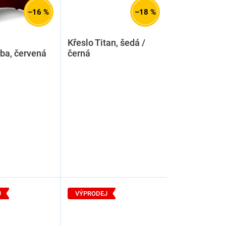
–16 %
–18 %
Křeslo Titan, šedá /
ba, červená
černá
J
VÝPRODEJ