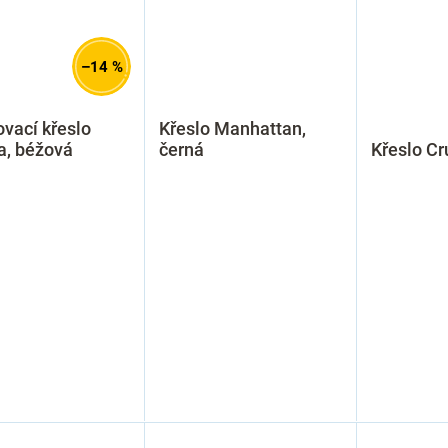
–14 %
vací křeslo
Křeslo Manhattan,
a, béžová
černá
Křeslo Cr