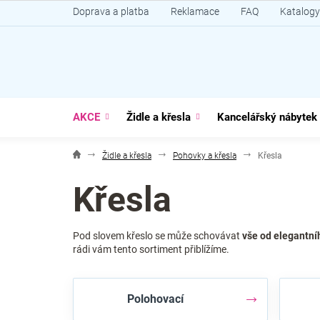
Přejít
Doprava a platba
Reklamace
FAQ
Katalogy
na
obsah
AKCE
Židle a křesla
Kancelářský nábytek
Židle a křesla
Pohovky a křesla
Křesla
Křesla
Pod slovem křeslo se může schovávat
vše od elegantníh
rádi vám tento sortiment přiblížíme.
Polohovací