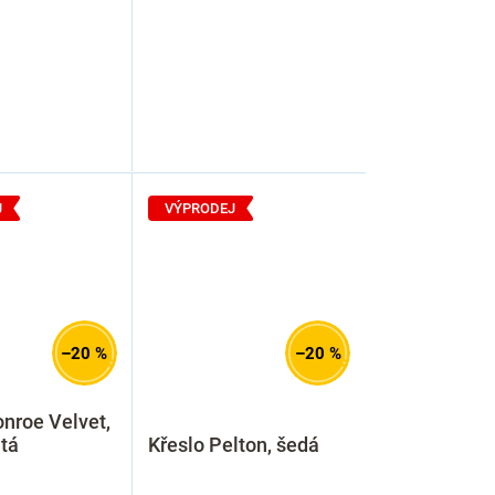
J
VÝPRODEJ
–20 %
–20 %
nroe Velvet,
atá
Křeslo Pelton, šedá