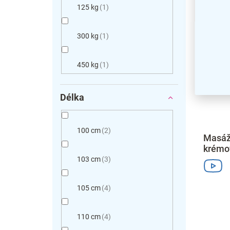
125 kg
1
300 kg
1
450 kg
1
Délka
100 cm
2
Masážn
krémo
103 cm
3
105 cm
4
110 cm
4