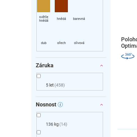
Poloho
Optim
Záruka
5 let
458
Nosnost
136 kg
14