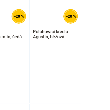
–20 %
–20 %
Polohovací křeslo
umlin, šedá
Agustin, béžová