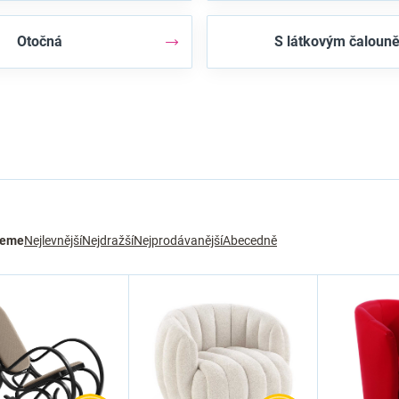
Otočná
S látkovým čaloun
jeme
Nejlevnější
Nejdražší
Nejprodávanější
Abecedně