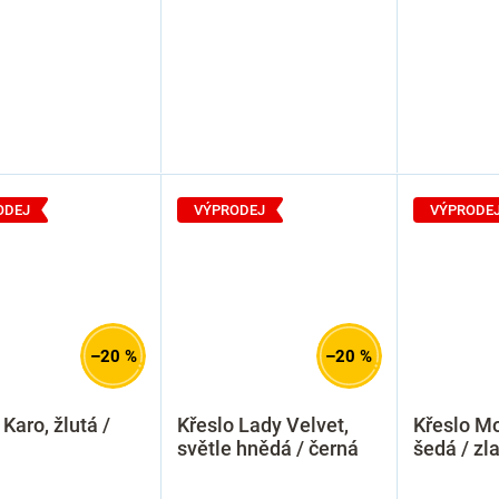
ODEJ
VÝPRODEJ
VÝPRODE
–20 %
–20 %
 Karo, žlutá /
Křeslo Lady Velvet,
Křeslo Mo
světle hnědá / černá
šedá / zl