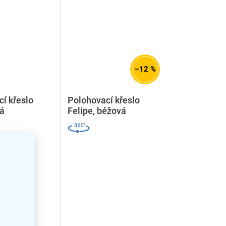
–12 %
í křeslo
Polohovací křeslo
á
Felipe, béžová