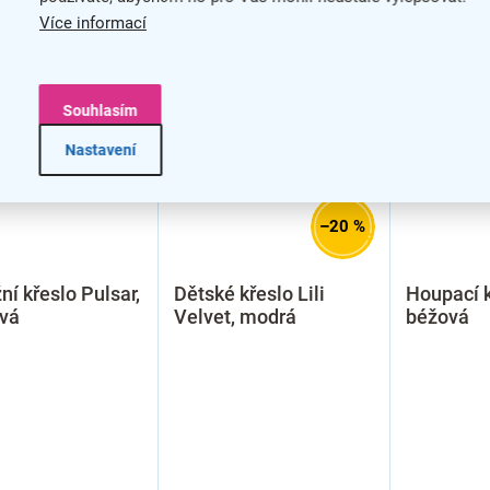
Více informací
VÝPRODEJ
VÝPRODE
Souhlasím
Nastavení
–20 %
í křeslo Pulsar,
Dětské křeslo Lili
Houpací k
vá
Velvet, modrá
béžová