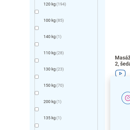
120 kg
194
100 kg
85
140 kg
1
110 kg
28
Masážn
2, šed
130 kg
23
150 kg
70
200 kg
1
135 kg
1