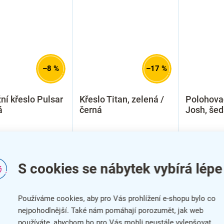
–8 %
–17 %
í křeslo Pulsar
Křeslo Titan, zelená /
Polohovac
á
černá
Josh, šed
S cookies se nábytek vybírá lépe
Používáme cookies, aby pro Vás prohlížení e-shopu bylo co
nejpohodlnější. Také nám pomáhají porozumět, jak web
používáte, abychom ho pro Vás mohli neustále vylepšovat.