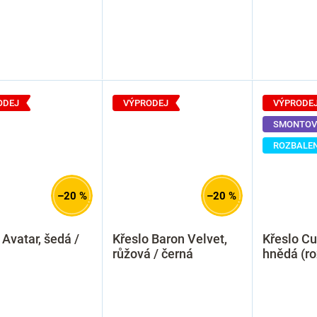
ODEJ
VÝPRODEJ
VÝPRODE
SMONTOV
ROZBALE
–20 %
–20 %
 Avatar, šedá /
Křeslo Baron Velvet,
Křeslo Cu
růžová / černá
hnědá (ro