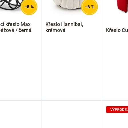
–8 %
–6 %
cí křeslo Max
Křeslo Hannibal,
béžová / černá
krémová
Křeslo Cu
VÝPRODE