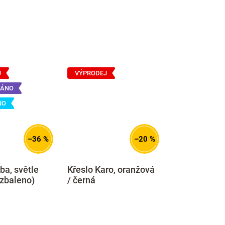
J
VÝPRODEJ
ÁNO
NO
–36 %
–20 %
ba, světle
Křeslo Karo, oranžová
zbaleno)
/ černá