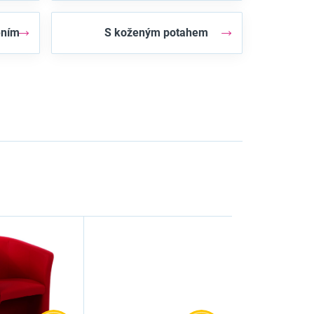
ěním
S koženým potahem