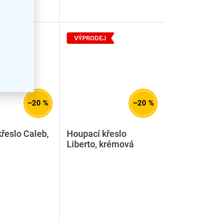
J
VÝPRODEJ
–20 %
–20 %
řeslo Caleb,
Houpací křeslo
Liberto, krémová