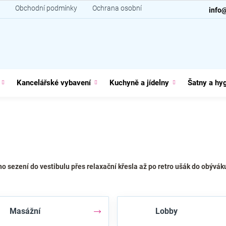
Obchodní podmínky
Ochrana osobních údajů
Kontakt
info
Kancelářské vybavení
Kuchyně a jídelny
Šatny a hy
o sezení do vestibulu přes relaxační křesla až po retro ušák do obývák
Masážní
Lobby