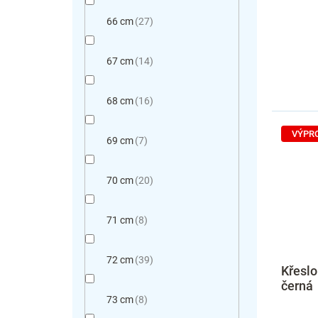
66 cm
27
67 cm
14
68 cm
16
VÝPR
69 cm
7
70 cm
20
71 cm
8
72 cm
39
Křeslo
černá
73 cm
8