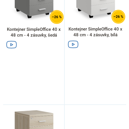
r
p
d
o
a
u
d
n
k
–26 %
–26 %
u
e
t
k
l
ů
Kontejner SimpleOffice 40 x
Kontejner SimpleOffice 40 x
t
48 cm - 4 zásuvky, bílá
48 cm - 4 zásuvky, šedá
ů