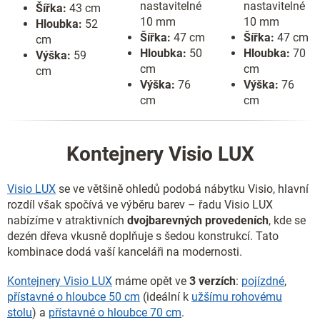
nastavitelné
nastavitelné
Šířka:
43 cm
10 mm
10 mm
Hloubka:
52
Šířka:
47 cm
Šířka:
47 cm
cm
Hloubka:
50
Hloubka:
70
Výška:
59
cm
cm
cm
Výška:
76
Výška:
76
cm
cm
Kontejnery Visio LUX
Visio LUX
se ve většině ohledů podobá nábytku Visio, hlavní
rozdíl však spočívá ve výběru barev – řadu Visio LUX
nabízíme v atraktivních
dvojbarevných provedeních
, kde se
dezén dřeva vkusně doplňuje s šedou konstrukcí. Tato
kombinace dodá vaší kanceláři na modernosti.
Kontejnery Visio LUX
máme opět ve
3 verzích
:
pojízdné
,
přístavné o hloubce 50 cm
(ideální k
užšímu rohovému
stolu
) a
přístavné o hloubce 70 cm
.