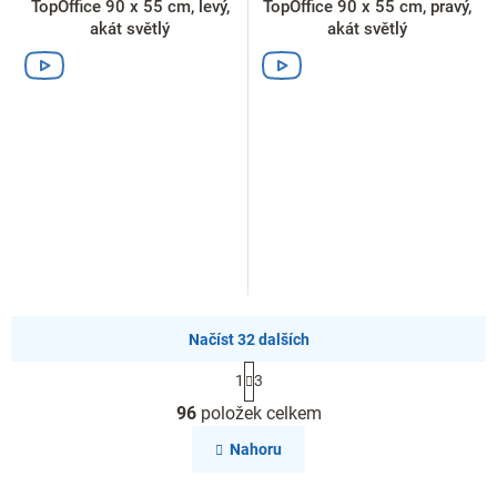
TopOffice 90 x 55 cm, levý,
TopOffice 90 x 55 cm, pravý,
akát světlý
akát světlý
Načíst 32 dalších
S
1
3
t
O
r
96
položek celkem
v
á
l
n
Nahoru
k
á
o
d