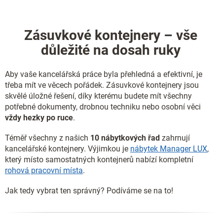
v
a
á
c
n
í
í
Zásuvkové kontejnery – vše
p
r
důležité na dosah ruky
v
k
y
Aby vaše kancelářská práce byla přehledná a efektivní, je
v
třeba mít ve věcech pořádek. Zásuvkové kontejnery jsou
ý
skvělé úložné řešení, díky kterému budete mít všechny
p
potřebné dokumenty, drobnou techniku nebo osobní věci
i
s
vždy hezky po ruce
.
u
Téměř všechny z našich
10 nábytkových řad
zahrnují
kancelářské kontejnery. Výjimkou je
nábytek Manager LUX
,
který místo samostatných kontejnerů nabízí kompletní
rohová pracovní místa
.
Jak tedy vybrat ten správný? Podíváme se na to!