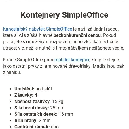
Kontejnery SimpleOffice
Kancelářský nábytek SimpleOffice
je naší základní řadou,
která si vás získá hlavně
bezkonkurenční cenou
. Pokud
pracujete s omezeným rozpočtem nebo zkrátka nechcete
utrácet víc, než je nutné, s tímto nábytkem nešlápnete vedle.
K řadě SimpleOffice patří
mobilní kontejner
, který je stejně
jako ostatní prvky z laminované dřevotřísky. Madla jsou pak
z hliníku.
Umístění:
pod stůl
Zásuvky:
4
Nosnost zásuvky:
15 kg
Síla horní desky:
25 mm
Síla ostatních desek:
16 mm
ABS hrany:
2 mm
Centrální zámek:
ano