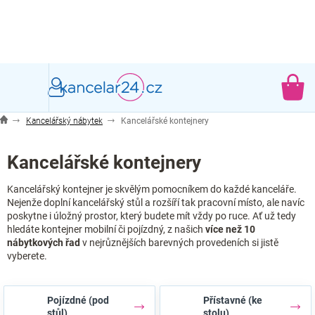
Přejít
na
obsah
NÁ
KO
Kancelářský nábytek
Kancelářské kontejnery
Kancelářské kontejnery
Kancelářský kontejner je skvělým pomocníkem do každé kanceláře.
Nejenže doplní kancelářský stůl a rozšíří tak pracovní místo, ale navíc
poskytne i úložný prostor, který budete mít vždy po ruce. Ať už tedy
hledáte kontejner mobilní či pojízdný, z našich
více než 10
nábytkových řad
v nejrůznějších barevných provedeních si jistě
vyberete.
Pojízdné (pod
Přístavné (ke
stůl)
stolu)