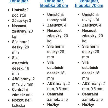
kontejner
kontejner,
kontejner,
hloubka 50 cm
hloubka 70 cm
Umístění:
Umístění:
Umístění:
pod stůl
rohový stůl
rovný stůl
Zásuvky:
3
Zásuvky:
4
Zásuvky:
4
Nosnost
Nosnost
Nosnost
zásuvky:
20
zásuvky:
20
zásuvky:
20
kg
kg
kg
Síla horní
Síla horní
Síla horní
desky:
28
desky:
28
desky:
28
mm
mm
mm
Síla
Síla
Síla
ostatních
ostatních
ostatních
desek:
18
desek:
18
desek:
18
mm
mm
mm
ABS hrany:
2
ABS hrany:
2
ABS hrany:
2
mm, 0,5 mm
mm, 0,5 mm
mm, 0,5 mm
Centrální
Centrální
Centrální
zámek:
ano
zámek:
ano
zámek:
ano
Nožky:
ne –
Nožky:
Nožky:
kolečka