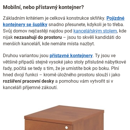
Mobilní, nebo přístavný kontejner?
Základním kritériem je celková konstrukce skříňky.
Pojízdné
kontejnery se šuplíky
snadno přesunete, kdykoli je to třeba.
Svůj domov nejčastěji najdou pod
kancelářským stolem
, kde
nijak
nezasahují do prostoru
– jsou to skvělí kandidáti do
menších kanceláří, kde nemáte místa nazbyt.
Druhou variantou jsou
přístavné kontejnery
. Ty jsou ve
většině případů stejně vysoké jako stoly příslušné nábytkové
řady, počítá se tedy s tím, že je umístíte bok po boku. Plní
hned dvojí funkci – kromě úložného prostoru slouží i jako
rozšíření pracovní desky
a pomohou vám vytvořit si v
kanceláři příjemné zákoutí.