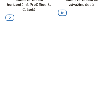
horizontální, ProOffice B,
závažím, šedá
C, šedá