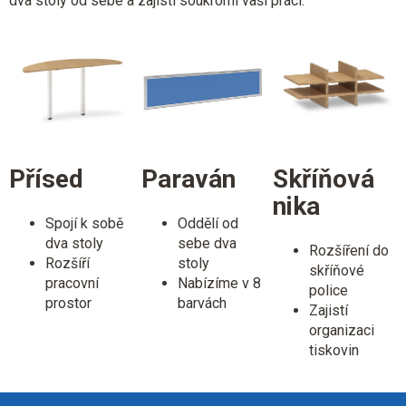
dva stoly od sebe a zajistí soukromí vaší práci.
ý
p
i
s
u
Přísed
Paraván
Skříňová
nika
Spojí k sobě
Oddělí od
dva stoly
sebe dva
Rozšíření do
Rozšíří
stoly
skříňové
pracovní
Nabízíme v 8
police
prostor
barvách
Zajistí
organizaci
tiskovin
Z