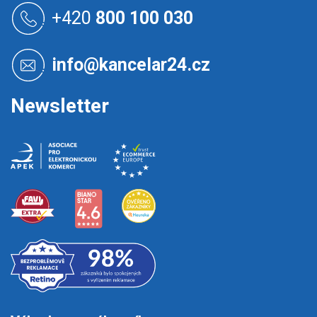
á
+420
800 100 030
p
a
t
info@kancelar24.cz
í
Newsletter