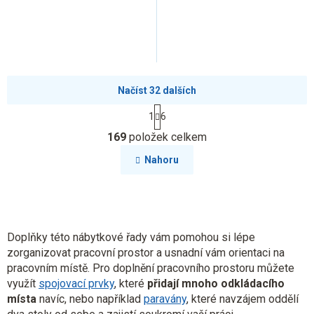
Načíst 32 dalších
S
1
6
t
O
r
169
položek celkem
v
á
l
n
Nahoru
k
á
o
d
v
a
á
c
n
í
í
p
Doplňky této nábytkové řady vám pomohou si lépe
r
zorganizovat pracovní prostor a usnadní vám orientaci na
v
pracovním místě. Pro doplnění pracovního prostoru můžete
k
využít
spojovací prvky
, které
přidají mnoho odkládacího
y
místa
navíc,
nebo například
paravány
, které navzájem oddělí
v