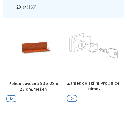
20 let
169
V
ý
p
i
s
p
r
o
d
u
k
Zámek do skříní ProOffice,
Police závěsná 80 x 23 x
t
zámek
23 cm, třešeň
ů