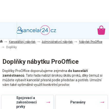
Přejít
na
obsah
NÁ
KO
Kancelářský nábytek
Administrativní nábytek
Nábytek ProOffice
Doplňky
Doplňky nábytku ProOffice
Doplňky ProOffice doporučujeme zejména
do kanceláří
zaměstnanců
. Tato řada nabízí širokou škálu prvků, díky čemuž si
můžete vybavit kancelář přesně podle představ a potřeb. Umožní
vám také optimálně využít konkrétní prostor.
Spojovací a
zakončovací
Paravány
prvky