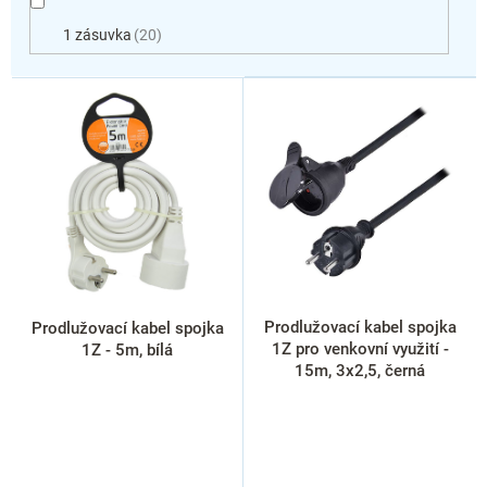
1 zásuvka
20
V
ý
p
i
s
p
r
o
d
u
k
Prodlužovací kabel spojka
Prodlužovací kabel spojka
t
1Z pro venkovní využití -
1Z - 5m, bílá
ů
15m, 3x2,5, černá