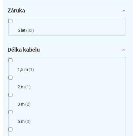
Záruka
5 let
33
Délka kabelu
1,5 m
1
2 m
1
3 m
2
5 m
3