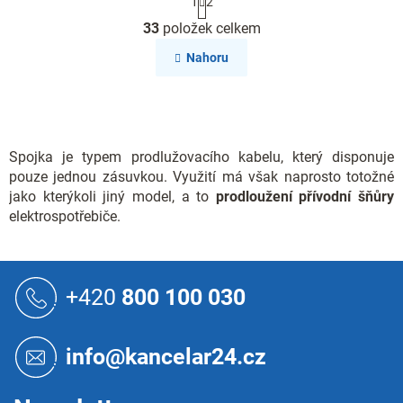
1
2
t
O
r
33
položek celkem
v
á
l
n
Nahoru
k
á
o
d
v
a
á
c
n
í
í
p
Spojka je typem prodlužovacího kabelu, který disponuje
r
pouze jednou zásuvkou. Využití má však naprosto totožné
v
jako kterýkoli jiný model, a to
prodloužení přívodní šňůry
k
elektrospotřebiče.
y
v
ý
Z
p
á
+420
800 100 030
i
p
s
a
u
t
info@kancelar24.cz
í