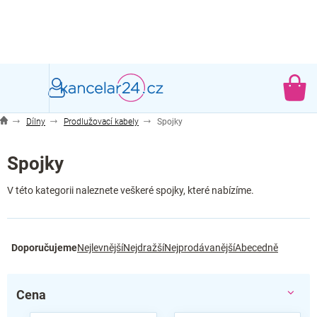
Přejít
na
obsah
NÁ
KO
Dílny
Prodlužovací kabely
Spojky
Spojky
V této kategorii naleznete veškeré spojky, které nabízíme.
Ř
Doporučujeme
Nejlevnější
Nejdražší
Nejprodávanější
Abecedně
a
z
e
Cena
n
í