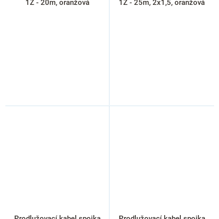
1Z - 20m, oranžová
1Z - 25m, 2x1,5, oranžová
Prodlužovací kabel spojka
Prodlužovací kabel spojka