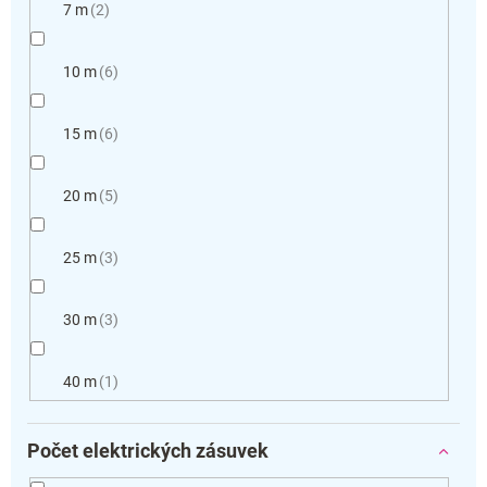
7 m
2
10 m
6
15 m
6
20 m
5
25 m
3
30 m
3
40 m
1
Počet elektrických zásuvek