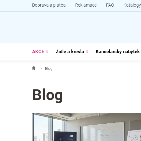
Přejít
Doprava a platba
Reklamace
FAQ
Katalogy
na
obsah
AKCE
Židle a křesla
Kancelářský nábytek
Blog
Blog
V
ý
p
i