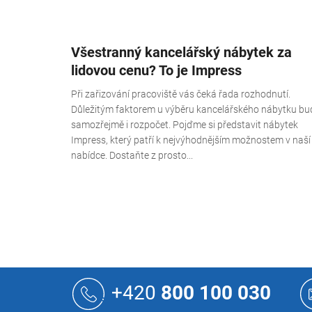
Všestranný kancelářský nábytek za
lidovou cenu? To je Impress
Při zařizování pracoviště vás čeká řada rozhodnutí.
Důležitým faktorem u výběru kancelářského nábytku bu
samozřejmě i rozpočet. Pojďme si představit nábytek
Impress, který patří k nejvýhodnějším možnostem v naší
nabídce. Dostaňte z prosto...
Z
á
+420
800 100 030
p