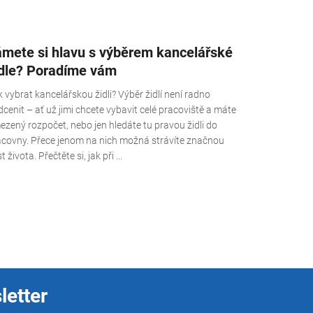
ámete si hlavu s výběrem kancelářské
idle? Poradíme vám
 vybrat kancelářskou židli? Výběr židlí není radno
cenit – ať už jimi chcete vybavit celé pracoviště a máte
zený rozpočet, nebo jen hledáte tu pravou židli do
acovny. Přece jenom na nich možná strávíte značnou
t života. Přečtěte si, jak při ...
letter