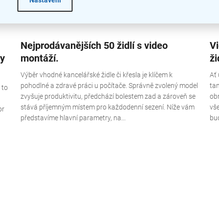
Nastavení
:
Nejprodávanějších 50 židlí s video
V
my
montáží.
ži
Výběr vhodné kancelářské židle či křesla je klíčem k
Ať
pohodlné a zdravé práci u počítače. Správně zvolený model
ta
 to
zvyšuje produktivitu, předchází bolestem zad a zároveň se
ob
stává příjemným místem pro každodenní sezení. Níže vám
vše
or
představíme hlavní parametry, na...
bud