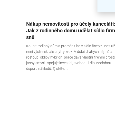
Nákup nemovitosti pro účely kanceláří
Jak z rodinného domu udělat sídlo fir
snů
Koupit rodinný dům a proměnit ho v sídlo firmy? Dnes už
není výstřelek, ale chytrý krok. V době drahých nájmů a
rostoucí obliby hybridní práce dává vlastní firemní prost
jasný smysl - spojuje investici, svobodu i dlouhodobou
úsporu nákladů. Zjistěte, ...