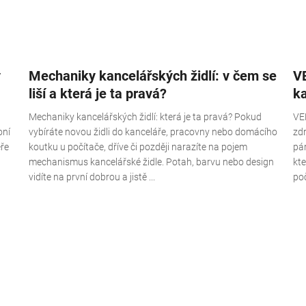
ý
Mechaniky kancelářských židlí: v čem se
V
liší a která je ta pravá?
ka
Mechaniky kancelářských židlí: která je ta pravá? Pokud
VE
oní
vybíráte novou židli do kanceláře, pracovny nebo domácího
zd
eře
koutku u počítače, dříve či později narazíte na pojem
pár
mechanismus kancelářské židle. Potah, barvu nebo design
kte
vidíte na první dobrou a jistě ...
poč