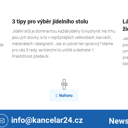
3 tipy pro výběr jídelního stolu
L
ž
Jídelní stůl je dominantou každé jídelny či kuchyně. Na trhu
jsou jich stovky, a to v nejrůznějších velikostech, barvách,
Jak
materiálech i designech. Jak si vybrat ten správný? Máme
de
pod
pro vás 3 rady, se kterými to určitě zvládnete! 1:
ome
Praktičnost předevší...
pr
čás
S
1
2
t
r
O
Nahoru
á
v
n
l
k
á
o
d
v
info@kancelar24.cz
News
a
á
c
n