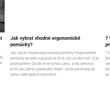
i
Jak vybrat vhodné ergonomické
7 
pomůcky?
p
Jak vybrat vhodné ergonomické pomůcky? Ergonomické
7 
li.
pomůcky se často kupují až ve chvíli, kdy už něco bolí. To je
Stá
na
pochopitelné. Člověk chce rychlou úlevu, a tak sáhne po
ve
první věci, která vypadá jako řešení. Jenže právě tady se
půs
často udělá špatné rozhodnut...
se 