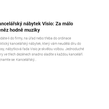
ncelářský nábytek Visio: Za málo
eněz hodně muziky
dáte-li do firmy, na úřad nebo třeba do ordinace
aktický kancelářský nábytek, který vám neudělá díru do
psy, nábytková řada Visio je skvělou volbou. Jednoduché
ry ve třech dezénech snadno sladíte s každou kanceláří.
namte se: Kancelářský...