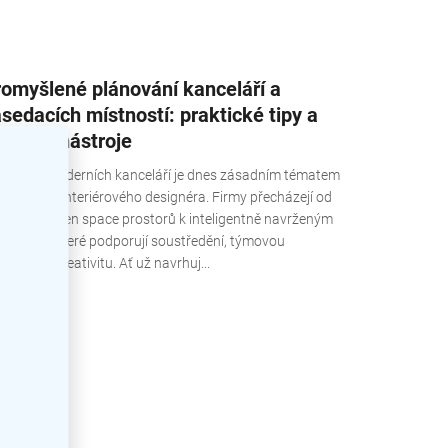
omyšlené plánování kanceláří a
sedacích místností: praktické tipy a
oderní nástroje
ánování moderních kanceláří je dnes zásadním tématem
 každého interiérového designéra. Firmy přecházejí od
asických open space prostorů k inteligentně navrženým
ncelářím, které podporují soustředění, týmovou
lupráci i kreativitu. Ať už navrhuj...