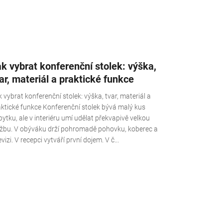
k vybrat konferenční stolek: výška,
ar, materiál a praktické funkce
 vybrat konferenční stolek: výška, tvar, materiál a
aktické funkce Konferenční stolek bývá malý kus
ytku, ale v interiéru umí udělat překvapivě velkou
užbu. V obýváku drží pohromadě pohovku, koberec a
evizi. V recepci vytváří první dojem. V č...