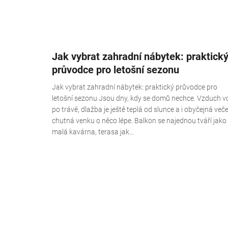
Jak vybrat zahradní nábytek: praktick
průvodce pro letošní sezonu
Jak vybrat zahradní nábytek: praktický průvodce pro
letošní sezonu Jsou dny, kdy se domů nechce. Vzduch v
po trávě, dlažba je ještě teplá od slunce a i obyčejná več
chutná venku o něco lépe. Balkon se najednou tváří jako
malá kavárna, terasa jak...