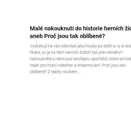
Malé nakouknutí do historie herních žid
aneb Proč jsou tak oblíbené?
Vyskakují na vás odevšad jako houby po dešti a vy si stá
říkáte, co je na těch herních židlích tak převratného?
Nakoukněte s námi pod skořápku sporťáků, které se hod
nejen pro hraní videoher a streamování. Proč jsou tak
oblíbené? Z reality skokem ...