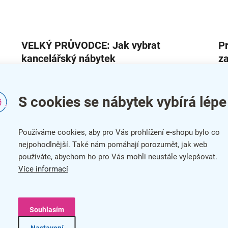
VELKÝ PRŮVODCE: Jak vybrat
Pr
kancelářský nábytek
za
m
VELKÝ PRŮVODCE: Jak vybrat kancelářský nábytek Ať už
vybíráte nábytek do kanceláře pro jednu osobu, nebo řešíte
Pl
S cookies se nábytek vybírá lépe
celé patro, vždy platí jedno: dobrý kancelářský nábytek dělá
pro
rozdíl mezi „nějak to funguje“ a „pohodlí bez kompromisů“.
kl
V tomhle průvodci si u...
ka
Používáme cookies, aby pro Vás prohlížení e-shopu bylo co
spo
nejpohodlnější. Také nám pomáhají porozumět, jak web
používáte, abychom ho pro Vás mohli neustále vylepšovat.
Více informací
Souhlasím