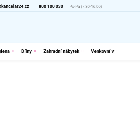
@kancelar24.cz
800 100 030
giena
Dílny
Zahradní nábytek
Venkovní vybavení