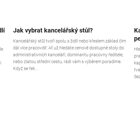
lí
Jak vybrat kancelářský stůl?
Ka
p
Kancelářský stůl tvoří spolu s židlí nebo křeslem základ čím
dál více pracovišť. Ať už hledáte cenově dostupné stoly do
le
Hle
administrativních kanceláří, dominantu pracovny ředitele,
pr
nebo zlatou střední cestu, rádi vám s výběrem poradíme.
í
ka
Když se řek...
tva
Sez