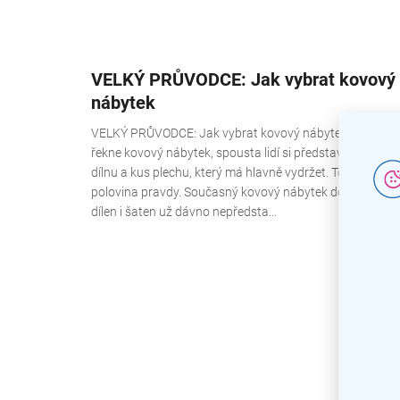
VELKÝ PRŮVODCE: Jak vybrat kovový
nábytek
VELKÝ PRŮVODCE: Jak vybrat kovový nábytek Když se
řekne kovový nábytek, spousta lidí si představí jen sklad,
dílnu a kus plechu, který má hlavně vydržet. To je ale jen
polovina pravdy. Současný kovový nábytek do kanceláří,
dílen i šaten už dávno nepředsta...