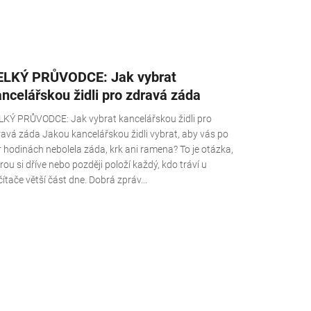
ELKÝ PRŮVODCE: Jak vybrat
ncelářskou židli pro zdravá záda
LKÝ PRŮVODCE: Jak vybrat kancelářskou židli pro
ravá záda Jakou kancelářskou židli vybrat, aby vás po
 hodinách nebolela záda, krk ani ramena? To je otázka,
rou si dříve nebo později položí každý, kdo tráví u
ítače větší část dne. Dobrá zpráv...