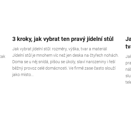
3 kroky, jak vybrat ten pravý jídelní stůl
Ja
tv
Jak vybrat jídelní stůl: rozměry, výška, tvar a materiál
Jídelní stůl je mnohem víc než jen deska na čtyřech nohách.
tak
Jak
Doma se u něj snídá, píšou se úkoly, slaví narozeniny i řeší
pr
běžný provoz celé domácnosti. Ve firmě zase často slouží
náb
jako místo...
sl
tel