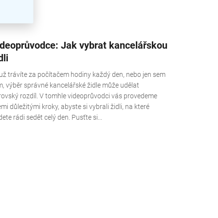
ideoprůvodce: Jak vybrat kancelářskou
dli
 už trávíte za počítačem hodiny každý den, nebo jen sem
m, výběr správné kancelářské židle může udělat
rovský rozdíl. V tomhle videoprůvodci vás provedeme
mi důležitými kroky, abyste si vybrali židli, na které
ete rádi sedět celý den. Pusťte si...