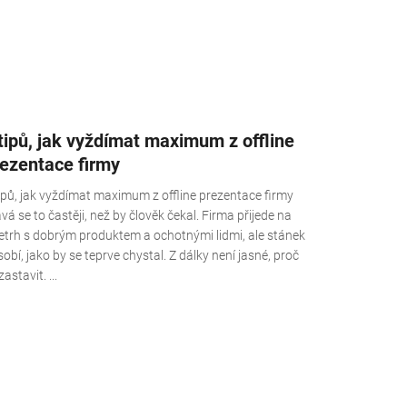
tipů, jak vyždímat maximum z offline
rezentace firmy
tipů, jak vyždímat maximum z offline prezentace firmy
vá se to častěji, než by člověk čekal. Firma přijede na
letrh s dobrým produktem a ochotnými lidmi, ale stánek
obí, jako by se teprve chystal. Z dálky není jasné, proč
zastavit. ...