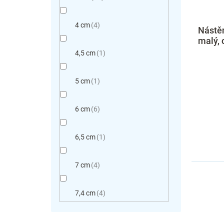
4 cm
4
Nástěn
malý,
4,5 cm
1
5 cm
1
6 cm
6
6,5 cm
1
7 cm
4
7,4 cm
4