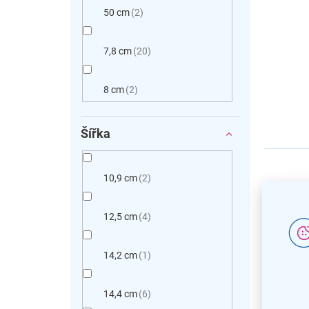
50 cm
2
7,8 cm
20
8 cm
2
Šířka
10,9 cm
2
12,5 cm
4
14,2 cm
1
14,4 cm
6
Nástě