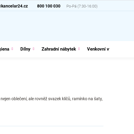
@kancelar24.cz
800 100 030
giena
Dílny
Zahradní nábytek
Venkovní vybavení
ejen oblečení, ale rovněž svazek klíčů, ramínko na šaty,