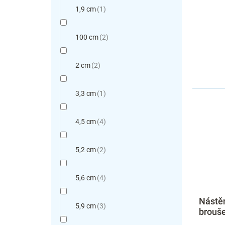
1,9 cm
1
100 cm
2
2 cm
2
3,3 cm
1
4,5 cm
4
5,2 cm
2
5,6 cm
4
Nástě
5,9 cm
3
brouše