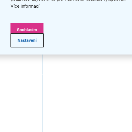
nikl satén
malý, chrom
malý, nik
Více informací
Souhlasím
Nastavení