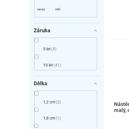
Záruka
5 let
5
10 let
41
Délka
1,2 cm
2
Nástě
malý,
1,8 cm
1