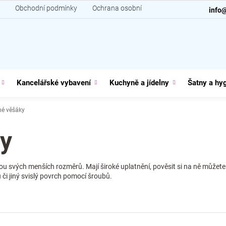
Obchodní podmínky
Ochrana osobních údajů
Kontakt
info
Kancelářské vybavení
Kuchyně a jídelny
Šatny a hy
é věšáky
y
 svých menších rozměrů. Mají široké uplatnění, pověsit si na ně můžete n
u či jiný svislý povrch pomocí šroubů.