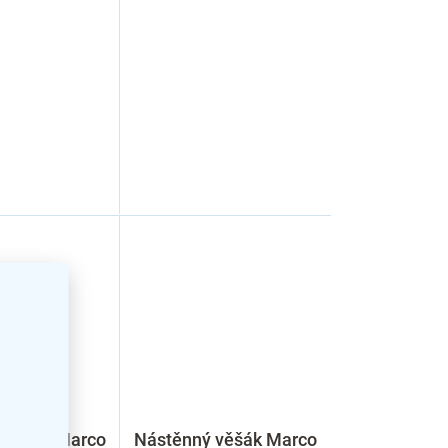
 věšák Marco
Nástěnný věšák Marco