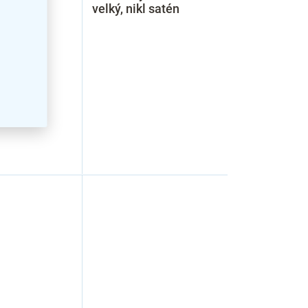
l satén
velký, nikl satén