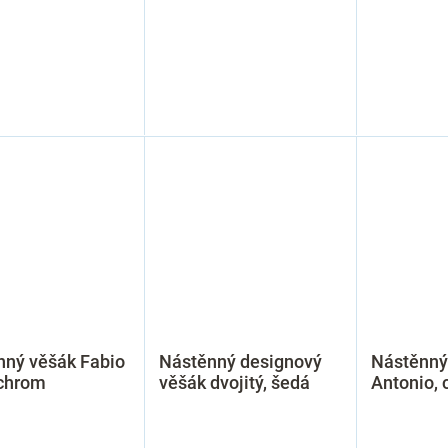
nný věšák Fabio
Nástěnný designový
Nástěnný
 chrom
věšák dvojitý, šedá
Antonio, 