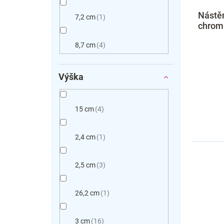
Nástě
7,2 cm
1
chrom
8,7 cm
4
Výška
15 cm
4
2,4 cm
1
2,5 cm
3
26,2 cm
1
3 cm
16