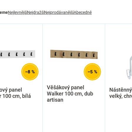
jeme
Nejlevnější
Nejdražší
Nejprodávanější
Abecedně
–8 %
–5 %
Věšákový panel
ový panel
Nástěnný
Walker 100 cm, dub
 100 cm, bílá
velký, ch
artisan