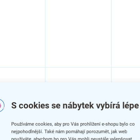
S cookies se nábytek vybírá lépe
Používáme cookies, aby pro Vás prohlížení e-shopu bylo co
nejpohodlnější. Také nám pomáhají porozumět, jak web
nný věšák Fabio
Nástěnný věšák Marco
Nástěnný
používáte, abychom ho pro Vás mohli neustále vylepšovat.