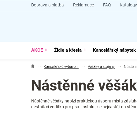
Přejít
Doprava a platba
Reklamace
FAQ
Katalogy
na
obsah
AKCE
Židle a křesla
Kancelářský nábytek
Kancelářské vybavení
Věšáky a stojany
Nástěnn
Nástěnné věšák
Nástěnné věšáky nabízí praktickou úsporu místa zásluhou
deštník či vodítko pro psa. Instalují se nejčastěji na stěn