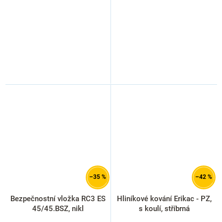
–35 %
–42 %
Bezpečnostní vložka RC3 ES
Hliníkové kování Erikac - PZ,
45/45.BSZ, nikl
s koulí, stříbrná