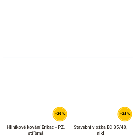
–39 %
–34 %
Hliníkové kování Erikac - PZ,
Stavební vložka EC 35/40,
stříbrná
nikl