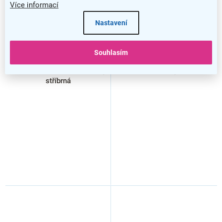
Více informací
Nastavení
Souhlasím
Bezpečnostní kování
Bezpečnostní vložka RC3 ES
R701.ZB90.TB3 - s rozetou,
30/40.BSZ, nikl
stříbrná