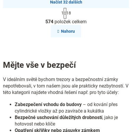
Načíst 32 dalších
S
1
18
t
O
r
574
položek celkem
v
á
l
n
Nahoru
k
á
o
d
v
a
á
c
n
í
í
Mějte vše v bezpečí
p
r
v
V ideálním světě bychom trezory a bezpečnostní zámky
k
y
nepotřebovali, v tom našem jsou ale prakticky nezbytností. V
v
této kategorii najdete vhodná řešení např. pro tyto účely:
ý
p
Zabezpečení vchodu do budovy
– od kování přes
i
cylindrické vložky až po zavírače a kukátka
s
Bezpečné uschování důležitých drobností
, jako je
u
hotovost nebo klíče
Opatření skříňky nebo zásuvky zámkem