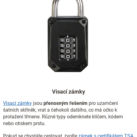
Visací zámky
Visací zámky
jsou
přenosným řešením
pro uzamčení
šatních skříněk, vrat a čehokoli dalšího, co má očko k
protažení třmene. Různé typy odemknete klíčem, kódem
nebo otiskem prstu.
Pokud se chystáte cestovat, zvolte
zámek s certifikátem TSA