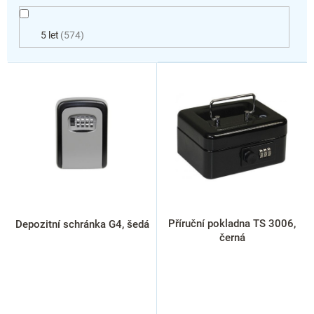
5 let
574
V
ý
p
i
s
p
r
o
d
u
k
Příruční pokladna TS 3006,
Depozitní schránka G4, šedá
t
černá
ů