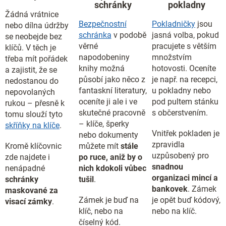
schránky
pokladny
Žádná vrátnice
Bezpečnostní
Pokladničky
jsou
nebo dílna údržby
schránka
v podobě
jasná volba, pokud
se neobejde bez
věrné
pracujete s větším
klíčů. V těch je
napodobeniny
množstvím
třeba mít pořádek
knihy možná
hotovosti. Oceníte
a zajistit, že se
působí jako něco z
je např. na recepci,
nedostanou do
fantaskní literatury,
u pokladny nebo
nepovolaných
oceníte ji ale i ve
pod pultem stánku
rukou – přesně k
skutečné pracovně
s občerstvením.
tomu slouží tyto
– klíče, šperky
skříňky na klíče
.
Vnitřek pokladen je
nebo dokumenty
zpravidla
Kromě klíčovnic
můžete mít
stále
uzpůsobený pro
zde najdete i
po ruce, aniž by o
snadnou
nenápadné
nich kdokoli vůbec
organizaci mincí a
schránky
tušil
.
bankovek
. Zámek
maskované za
Zámek je buď na
je opět buď kódový,
visací zámky
.
klíč, nebo na
nebo na klíč.
číselný kód.