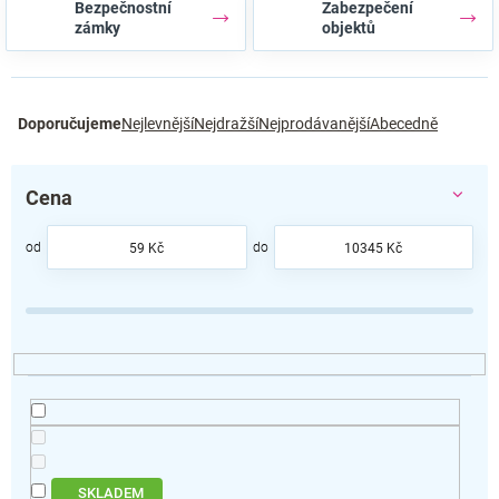
Bezpečnostní
Zabezpečení
zámky
objektů
Ř
Doporučujeme
Nejlevnější
Nejdražší
Nejprodávanější
Abecedně
a
z
e
Cena
n
í
p
59
Kč
10345
Kč
r
o
d
u
k
t
ů
SKLADEM