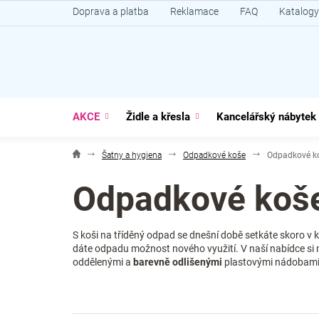
Přejít
Doprava a platba
Reklamace
FAQ
Katalogy
na
obsah
AKCE
Židle a křesla
Kancelářský nábytek
Šatny a hygiena
Odpadkové koše
Odpadkové ko
Odpadkové koše
S koši na tříděný odpad se dnešní době setkáte skoro v
dáte odpadu možnost nového využití. V naší nabídce si
oddělenými a
barevně odlišenými
plastovými nádobami