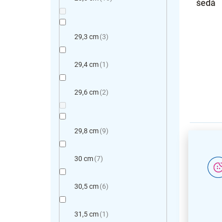
šedá
29,3 cm
3
29,4 cm
1
29,6 cm
2
29,8 cm
9
30 cm
7
30,5 cm
6
31,5 cm
1