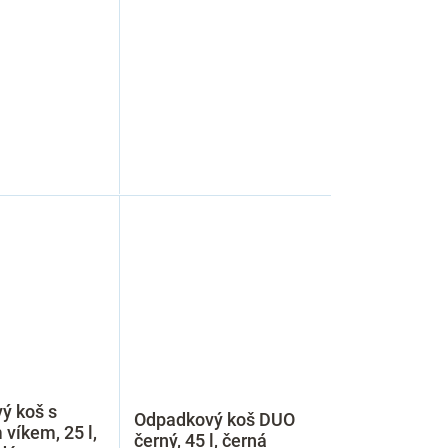
ý koš s
Odpadkový koš DUO
víkem, 25 l,
černý, 45 l, černá