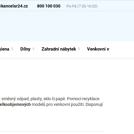
@kancelar24.cz
800 100 030
giena
Dílny
Zahradní nábytek
Venkovní vybavení
směsný odpad, plasty, sklo či papír. Pomocí recyklace
elkoobjemových
modelů pro venkovní použití. Disponují