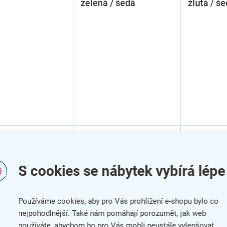
zelená / šedá
žlutá / š
S cookies se nábytek vybírá lépe
Používáme cookies, aby pro Vás prohlížení e-shopu bylo co
nejpohodlnější. Také nám pomáhají porozumět, jak web
používáte, abychom ho pro Vás mohli neustále vylepšovat.