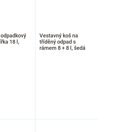
 odpadkový
Vestavný koš na
řka 18 l,
tříděný odpad s
rámem 8 + 8 l, šedá