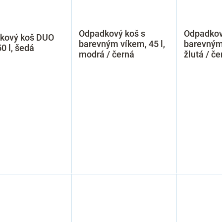
Odpadkový koš s
Odpadkov
kový koš DUO
barevným víkem, 45 l,
barevným 
50 l, šedá
modrá / černá
žlutá / če