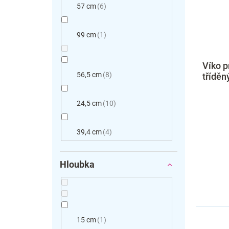
57 cm
6
99 cm
1
Víko p
56,5 cm
8
tříděn
24,5 cm
10
39,4 cm
4
Hloubka
15 cm
1