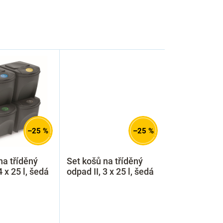
–25 %
–25 %
na tříděný
Set košů na tříděný
4 x 25 l, šedá
odpad II, 3 x 25 l, šedá