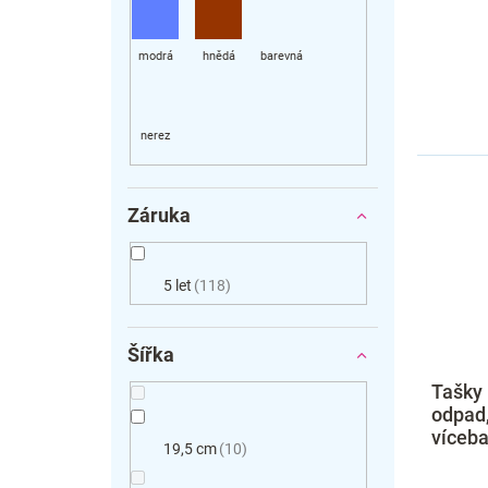
Záruka
5 let
118
Šířka
Tašky 
odpad,
víceb
19,5 cm
10