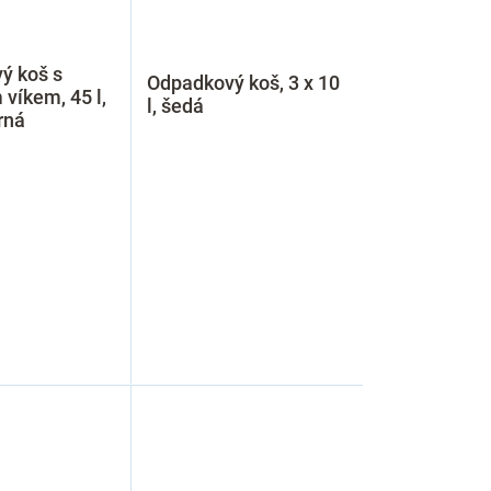
ý koš s
Odpadkový koš, 3 x 10
víkem, 45 l,
l, šedá
rná