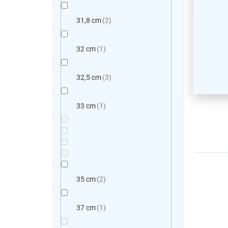
Odpad
barevn
31,8 cm
2
šedá /
32 cm
1
32,5 cm
3
33 cm
1
35 cm
2
37 cm
1