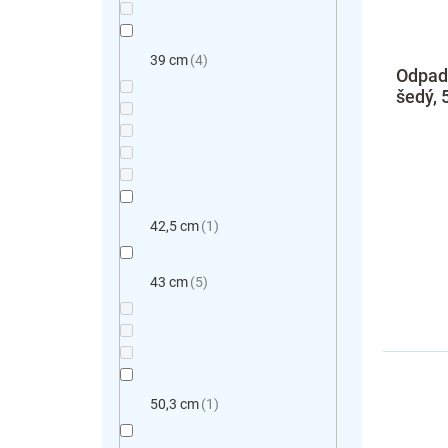
39 cm
4
Odpad
šedý, 
42,5 cm
1
43 cm
5
50,3 cm
1