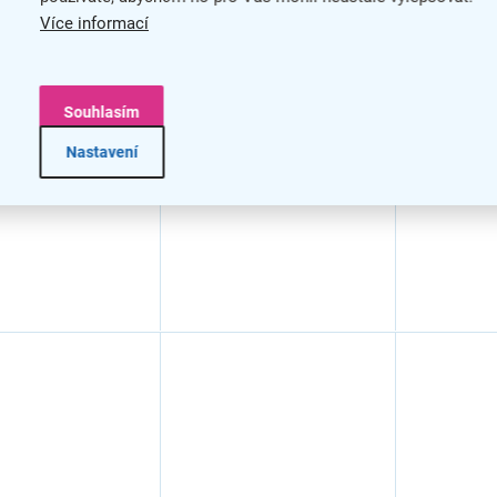
kový koš s
Odpadkový koš s
Odpadkov
Více informací
ým víkem, 12 l,
barevným víkem, 12 l,
barevným 
 černá
hnědá / černá
šedá / če
Souhlasím
Nastavení