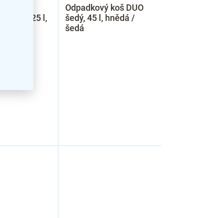
ý koš s
Odpadkový koš DUO
víkem, 25 l,
šedý, 45 l, hnědá /
rná
šedá