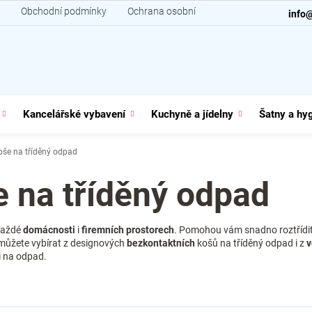
Obchodní podmínky
Ochrana osobních údajů
Kontakt
info
Kancelářské vybavení
Kuchyně a jídelny
Šatny a hy
še na tříděný odpad
 na tříděný odpad
 každé
domácnosti
i
firemních prostorech
. Pomohou vám snadno roztřídit 
 můžete vybírat z designových
bezkontaktních
košů na tříděný odpad i z
v
 na odpad.