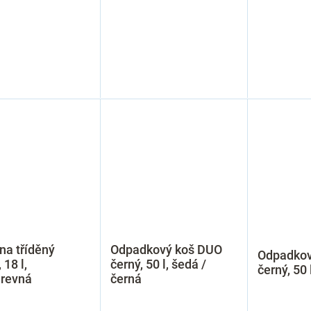
na tříděný
Odpadkový koš DUO
Odpadkov
 18 l,
černý, 50 l, šedá /
černý, 50 
arevná
černá