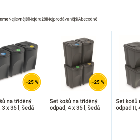
jeme
Nejlevnější
Nejdražší
Nejprodávanější
Abecedně
–25 %
–25 %
šů na tříděný
Set košů na tříděný
Set košů 
 3 x 35 l, šedá
odpad, 4 x 35 l, šedá
odpad II, 