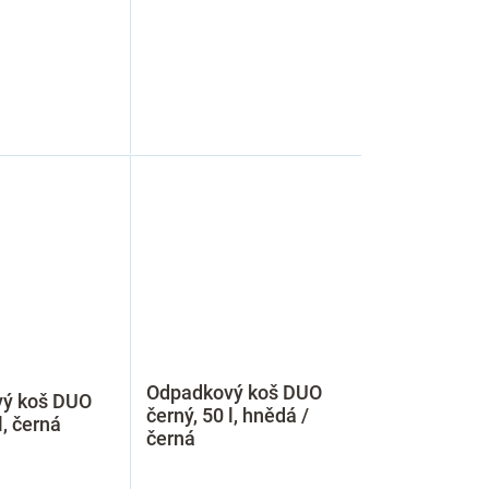
Odpadkový koš DUO
ý koš DUO
černý, 50 l, hnědá /
l, černá
černá