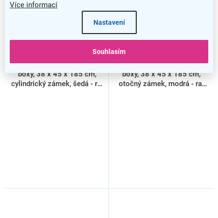
Více informací
Nastavení
–20 %
–20 %
Souhlasím
Kovová šatní skříňka - 3
Kovová šatní skříňka - 2
boxy, 38 x 45 x 185 cm,
boxy, 38 x 45 x 185 cm,
cylindrický zámek, šedá - ral
otočný zámek, modrá - ral
7035
5012