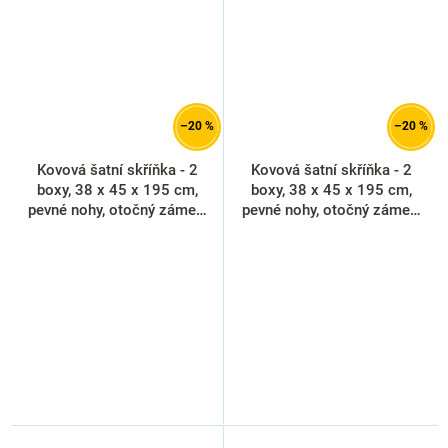
–20 %
–20 %
Kovová šatní skříňka - 2
Kovová šatní skříňka - 2
boxy, 38 x 45 x 195 cm,
boxy, 38 x 45 x 195 cm,
pevné nohy, otočný zámek,
pevné nohy, otočný zámek,
modrá - ral 5012
světle šedá - ral 7035