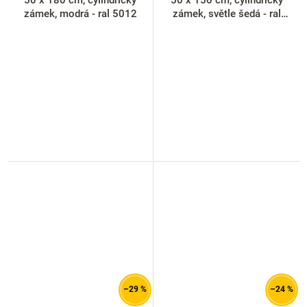
zámek, modrá - ral 5012
zámek, světle šedá - ral
7035
–29 %
–24 %