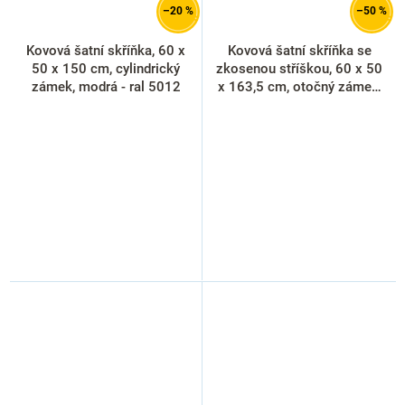
–20 %
–50 %
Kovová šatní skříňka, 60 x
Kovová šatní skříňka se
50 x 150 cm, cylindrický
zkosenou stříškou, 60 x 50
zámek, modrá - ral 5012
x 163,5 cm, otočný zámek,
zelená - ral 6033