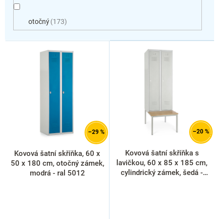
otočný
173
V
ý
p
i
s
p
r
o
d
–20 %
–29 %
u
k
Kovová šatní skříňka s
Kovová šatní skříňka, 60 x
t
lavičkou, 60 x 85 x 185 cm,
50 x 180 cm, otočný zámek,
ů
cylindrický zámek, šedá -
modrá - ral 5012
RAL 7035