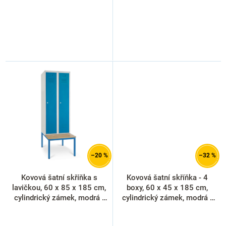
–20 %
–32 %
Kovová šatní skříňka s
Kovová šatní skříňka - 4
lavičkou, 60 x 85 x 185 cm,
boxy, 60 x 45 x 185 cm,
cylindrický zámek, modrá -
cylindrický zámek, modrá -
RAL 5012
ral 5012