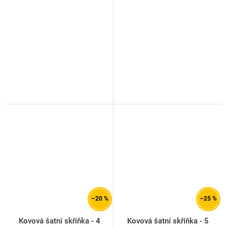
cylindrický zámek, světle
zámek, červená - ral 3000
šedá - ral 7035
–20 %
–25 %
Kovová šatní skříňka - 4
Kovová šatní skříňka - 5