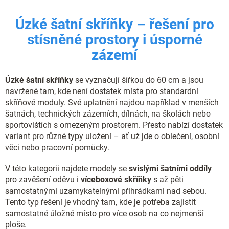
c
n
í
í
Úzké šatní skříňky – řešení pro
p
r
stísněné prostory i úsporné
v
k
zázemí
y
v
ý
Úzké šatní skříňky
se vyznačují šířkou do 60 cm a jsou
p
navržené tam, kde není dostatek místa pro standardní
i
skříňové moduly. Své uplatnění najdou například v menších
s
šatnách, technických zázemích, dílnách, na školách nebo
u
sportovištích s omezeným prostorem. Přesto nabízí dostatek
variant pro různé typy uložení – ať už jde o oblečení, osobní
věci nebo pracovní pomůcky.
V této kategorii najdete modely se
svislými šatními oddíly
pro zavěšení oděvu i
víceboxové skříňky
s až pěti
samostatnými uzamykatelnými přihrádkami nad sebou.
Tento typ řešení je vhodný tam, kde je potřeba zajistit
samostatné úložné místo pro více osob na co nejmenší
ploše.