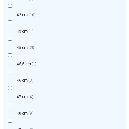
42 cm
10
43 cm
1
45 cm
20
45,5 cm
1
46 cm
3
47 cm
4
48 cm
9