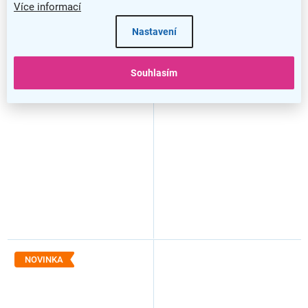
Více informací
Nastavení
–11 %
–8 %
Konferenční stolek Dion, dub
Konferenční stolek Malaya,
Souhlasím
přírodní dřevo / černá
NOVINKA