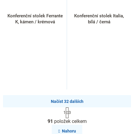
Konferenční stolek Ferrante
Konferenční stolek Italia,
K, kámen / krémová
bílá / černá
Načíst 32 dalších
S
1
3
t
O
r
91
položek celkem
v
á
l
n
Nahoru