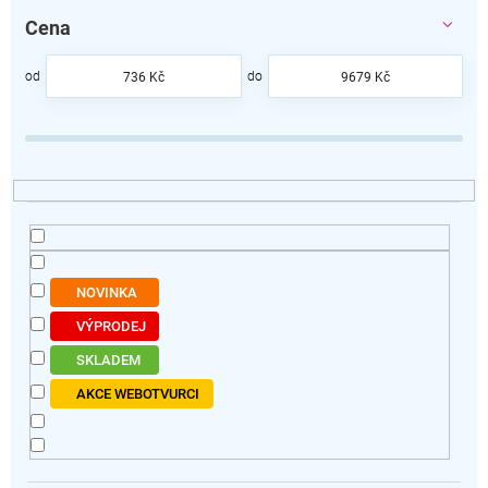
e
Cena
n
í
p
736
Kč
9679
Kč
r
o
d
u
k
t
ů
NOVINKA
VÝPRODEJ
SKLADEM
AKCE WEBOTVURCI