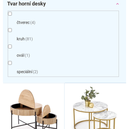
Tvar horní desky
čtverec
4
kruh
81
ovál
1
speciální
2
V
ý
p
i
s
p
r