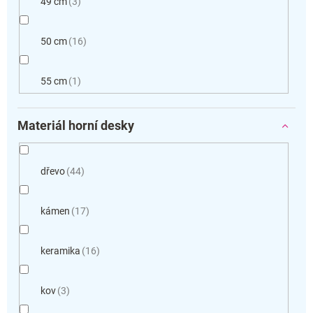
49 cm
3
50 cm
16
55 cm
1
Materiál horní desky
dřevo
44
kámen
17
keramika
16
kov
3