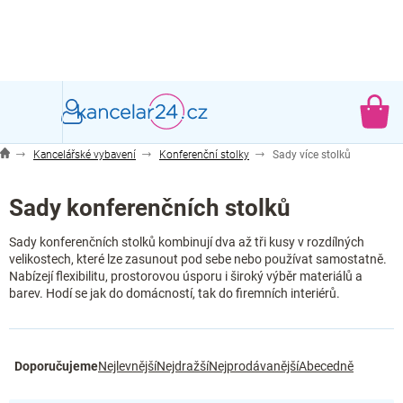
Přejít
na
obsah
NÁ
KO
Kancelářské vybavení
Konferenční stolky
Sady více stolků
Sady konferenčních stolků
Sady konferenčních stolků kombinují dva až tři kusy v rozdílných
velikostech, které lze zasunout pod sebe nebo používat samostatně.
Nabízejí flexibilitu, prostorovou úsporu i široký výběr materiálů a
barev. Hodí se jak do domácností, tak do firemních interiérů.
Ř
Doporučujeme
Nejlevnější
Nejdražší
Nejprodávanější
Abecedně
a
z