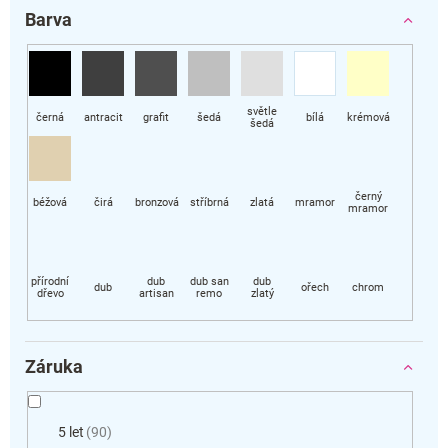
Barva
Záruka
5 let
90