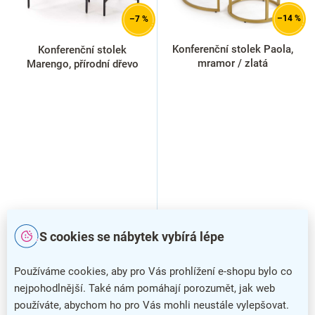
o
d
–14 %
–7 %
u
k
Konferenční stolek Paola,
Konferenční stolek
t
mramor / zlatá
Marengo, přírodní dřevo
ů
S cookies se nábytek vybírá lépe
Používáme cookies, aby pro Vás prohlížení e-shopu bylo co
nejpohodlnější. Také nám pomáhají porozumět, jak web
používáte, abychom ho pro Vás mohli neustále vylepšovat.