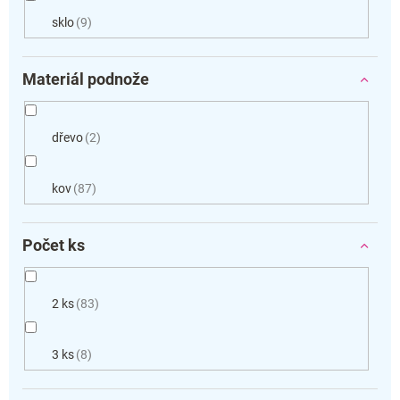
sklo
9
Materiál podnože
dřevo
2
kov
87
Počet ks
2 ks
83
3 ks
8