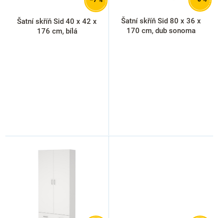
–7 %
u
k
Šatní skříň Sid 80 x 36 x
Šatní skříň Sid 40 x 42 x
t
170 cm, dub sonoma
176 cm, bílá
ů