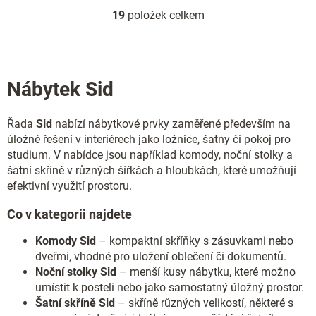
19
položek celkem
O
v
l
á
d
Nábytek Sid
a
c
í
Řada
Sid
nabízí nábytkové prvky zaměřené především na
p
úložné řešení v interiérech jako ložnice, šatny či pokoj pro
r
v
studium. V nabídce jsou například komody, noční stolky a
k
šatní skříně v různých šířkách a hloubkách, které umožňují
y
efektivní využití prostoru.
v
ý
Co v kategorii najdete
p
i
Komody Sid
– kompaktní skříňky s zásuvkami nebo
s
dveřmi, vhodné pro uložení oblečení či dokumentů.
u
Noční stolky Sid
– menší kusy nábytku, které možno
umístit k posteli nebo jako samostatný úložný prostor.
Šatní skříně Sid
– skříně různých velikostí, některé s