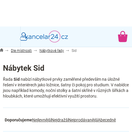
Přejít
na
obsah
NÁ
KO
Dle místnosti
Nábytkové řady
Sid
Nábytek Sid
Řada
Sid
nabízí nábytkové prvky zaměřené především na úložné
řešení v interiérech jako ložnice, šatny či pokoj pro studium. V nabídce
jsou například komody, noční stolky a šatní skříně v různých šířkách a
hloubkách, které umožňují efektivní využití prostoru.
Ř
Doporučujeme
Nejlevnější
Nejdražší
Nejprodávanější
Abecedně
a
z