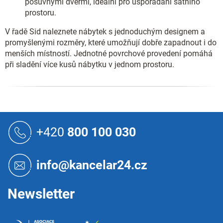
posuvnými dveřmi, ideální pro uspořádání šatního
prostoru.
V řadě Sid naleznete nábytek s jednoduchým designem a
promyšlenými rozměry, které umožňují dobře zapadnout i do
menších místností. Jednotné povrchové provedení pomáhá
při sladění více kusů nábytku v jednom prostoru.
Z
á
+420
800 100 030
p
a
t
info@kancelar24.cz
í
Newsletter