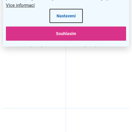
Více informací
Nastavení
–7 %
–7 %
Souhlasím
Šatní skříň Sid 115,8 x 49,5
Šatní skříň Sid 115,8 x 49,5
x 200,4 cm, bílá
x 200,4 cm, dub sonoma