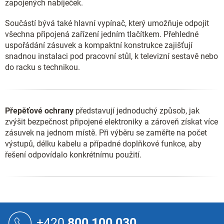
zapojených nabíječek.
Součástí bývá také hlavní vypínač, který umožňuje odpojit
všechna připojená zařízení jedním tlačítkem. Přehledné
uspořádání zásuvek a kompaktní konstrukce zajišťují
snadnou instalaci pod pracovní stůl, k televizní sestavě nebo
do racku s technikou.
Přepěťové ochrany
představují jednoduchý způsob, jak
zvýšit bezpečnost připojené elektroniky a zároveň získat více
zásuvek na jednom místě. Při výběru se zaměřte na počet
výstupů, délku kabelu a případné doplňkové funkce, aby
řešení odpovídalo konkrétnímu použití.
Z
á
+420
800 100 030