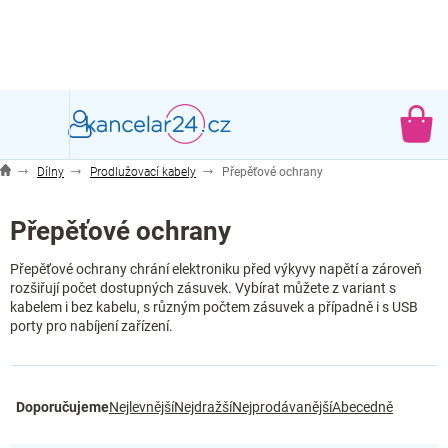
Přejít
na
obsah
NÁ
KO
Dílny
Prodlužovací kabely
Přepěťové ochrany
Přepěťové ochrany
Přepěťové ochrany chrání elektroniku před výkyvy napětí a zároveň
rozšiřují počet dostupných zásuvek. Vybírat můžete z variant s
kabelem i bez kabelu, s různým počtem zásuvek a případně i s USB
porty pro nabíjení zařízení.
Ř
Doporučujeme
Nejlevnější
Nejdražší
Nejprodávanější
Abecedně
a
z