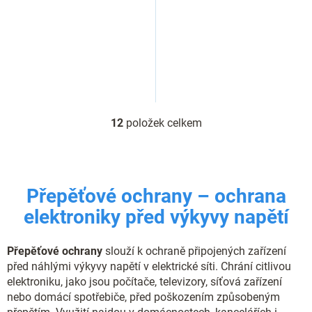
12
položek celkem
O
v
l
á
d
Přepěťové ochrany – ochrana
a
c
elektroniky před výkyvy napětí
í
p
r
Přepěťové ochrany
slouží k ochraně připojených zařízení
v
před náhlými výkyvy napětí v elektrické síti. Chrání citlivou
k
elektroniku, jako jsou počítače, televizory, síťová zařízení
y
nebo domácí spotřebiče, před poškozením způsobeným
v