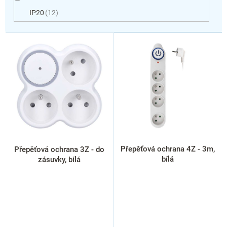
IP20
12
V
ý
p
i
s
p
r
o
d
u
k
Přepěťová ochrana 4Z - 3m,
Přepěťová ochrana 3Z - do
t
bílá
zásuvky, bílá
ů