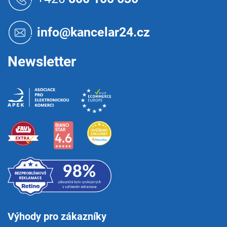
p
a
t
info@kancelar24.cz
í
Newsletter
Výhody pro zákazníky