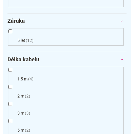
Záruka
5 let
12
Délka kabelu
1,5 m
4
2 m
2
3 m
3
5 m
2