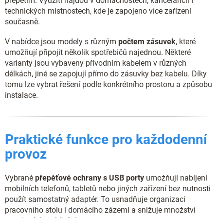
přepětím. Využití najdou v domácnostech, kancelářích i
ý
p
technických místnostech, kde je zapojeno více zařízení
i
současně.
s
u
V nabídce jsou modely s různým
počtem zásuvek
, které
umožňují připojit několik spotřebičů najednou. Některé
varianty jsou vybaveny přívodním kabelem v různých
délkách, jiné se zapojují přímo do zásuvky bez kabelu. Díky
tomu lze vybrat řešení podle konkrétního prostoru a způsobu
instalace.
Praktické funkce pro každodenní
provoz
Vybrané
přepěťové ochrany s USB porty
umožňují nabíjení
mobilních telefonů, tabletů nebo jiných zařízení bez nutnosti
použít samostatný adaptér. To usnadňuje organizaci
pracovního stolu i domácího zázemí a snižuje množství