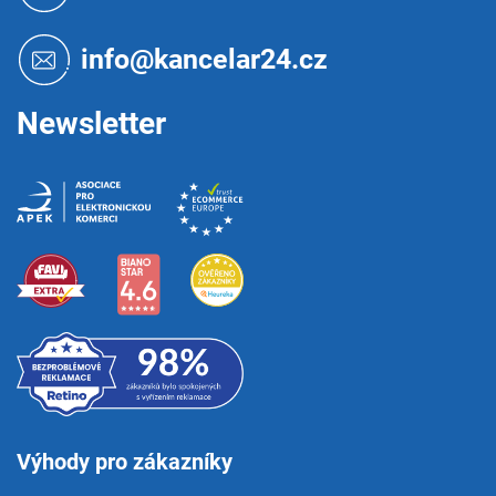
p
a
t
info@kancelar24.cz
í
Newsletter
Výhody pro zákazníky