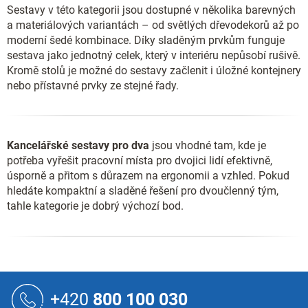
Sestavy v této kategorii jsou dostupné v několika barevných
a materiálových variantách – od světlých dřevodekorů až po
moderní šedé kombinace. Díky sladěným prvkům funguje
sestava jako jednotný celek, který v interiéru nepůsobí rušivě.
Kromě stolů je možné do sestavy začlenit i úložné kontejnery
nebo přístavné prvky ze stejné řady.
Kancelářské sestavy pro dva
jsou vhodné tam, kde je
potřeba vyřešit pracovní místa pro dvojici lidí efektivně,
úsporně a přitom s důrazem na ergonomii a vzhled. Pokud
hledáte kompaktní a sladěné řešení pro dvoučlenný tým,
tahle kategorie je dobrý výchozí bod.
Z
á
+420
800 100 030