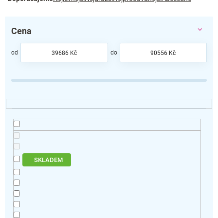
a
z
e
Cena
n
í
p
39686
Kč
90556
Kč
r
o
d
u
k
t
ů
SKLADEM