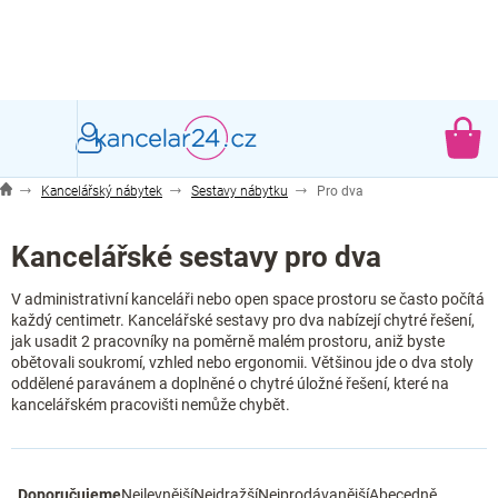
Přejít
na
obsah
NÁ
KO
Kancelářský nábytek
Sestavy nábytku
Pro dva
Kancelářské sestavy pro dva
V administrativní kanceláři nebo open space prostoru se často počítá
každý centimetr. Kancelářské sestavy pro dva nabízejí chytré řešení,
jak usadit 2 pracovníky na poměrně malém prostoru, aniž byste
obětovali soukromí, vzhled nebo ergonomii. Většinou jde o dva stoly
oddělené paravánem a doplněné o chytré úložné řešení, které na
kancelářském pracovišti nemůže chybět.
Ř
Doporučujeme
Nejlevnější
Nejdražší
Nejprodávanější
Abecedně