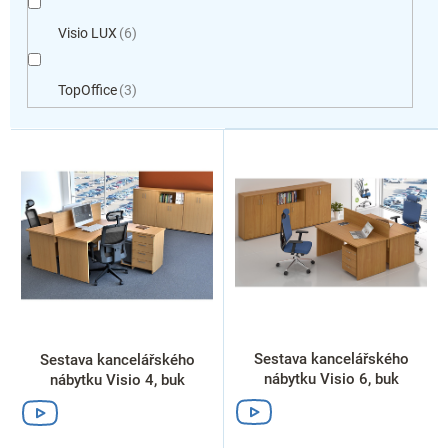
Visio LUX
6
TopOffice
3
V
ý
p
i
s
p
r
o
d
u
k
Sestava kancelářského
Sestava kancelářského
t
nábytku Visio 6, buk
nábytku Visio 4, buk
ů