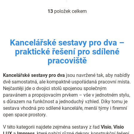
13
položek celkem
O
v
l
á
d
Kancelářské sestavy pro dva –
a
c
praktické řešení pro sdílené
í
pracoviště
p
r
v
Kancelářské sestavy pro dva
jsou navržené tak, aby nabídly
k
y
dvě samostatná, ale kompaktně uspořádaná pracovní místa.
v
Nejčastěji jde o dvojici stolů spojenou společným
ý
paravánem a propojovacím prvkem – vše v jednotném stylu,
p
s důrazem na funkčnost a jednoduchý vzhled. Díky tomu je
i
sestava vhodná pro sdílené kanceláře, menší týmy i firemní
s
open space prostory.
u
V této kategorii najdete zejména sestavy z řad
Visio
,
Visio
LUX
a
Impress
, které nabízí různé dekory, konstrukční řešení