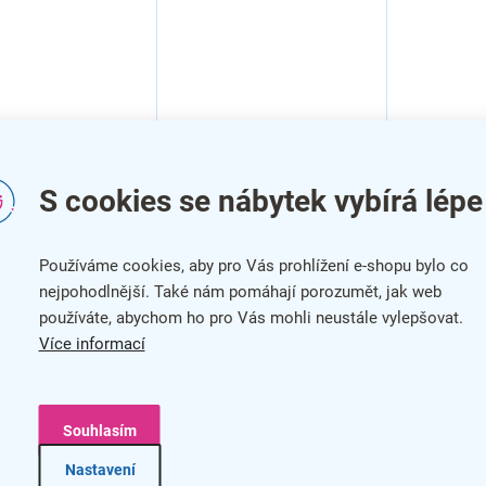
S cookies se nábytek vybírá lépe
Používáme cookies, aby pro Vás prohlížení e-shopu bylo co
nejpohodlnější. Také nám pomáhají porozumět, jak web
používáte, abychom ho pro Vás mohli neustále vylepšovat.
Více informací
–7 %
–7 %
Souhlasím
na Iker, hikora
TV stolek Iker, hikora
n / bílá
jackson / bílá
Nastavení