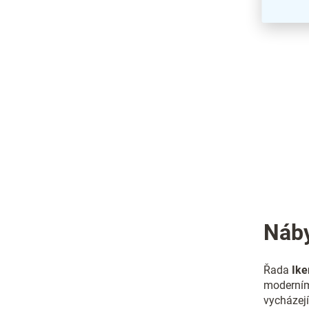
Náby
Řada
Ike
moderním 
vycházejí