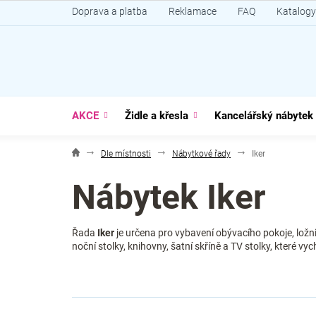
Přejít
Doprava a platba
Reklamace
FAQ
Katalogy
na
obsah
AKCE
Židle a křesla
Kancelářský nábytek
Dle místnosti
Nábytkové řady
Iker
Nábytek Iker
Řada
Iker
je určena pro vybavení obývacího pokoje, ložn
noční stolky, knihovny, šatní skříně a TV stolky, které v