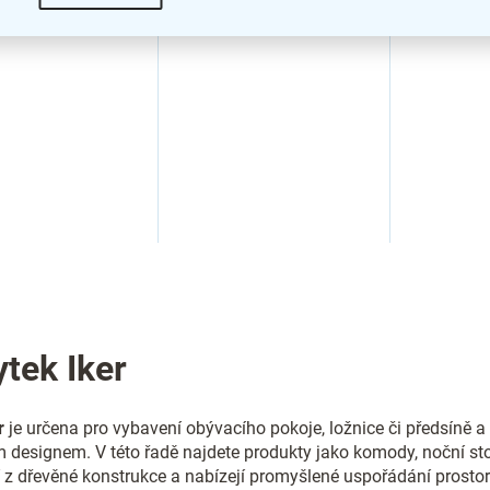
O
v
l
á
d
tek Iker
a
c
í
r
je určena pro vybavení obývacího pokoje, ložnice či předsíně a
p
designem. V této řadě najdete produkty jako komody, noční stolk
r
 z dřevěné konstrukce a nabízejí promyšlené uspořádání prostor
v