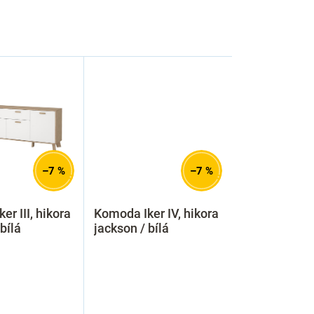
–7 %
–7 %
r III, hikora
Komoda Iker IV, hikora
bílá
jackson / bílá