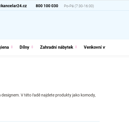
@kancelar24.cz
800 100 030
giena
Dílny
Zahradní nábytek
Venkovní vybavení
m designem. V této řadě najdete produkty jako komody,