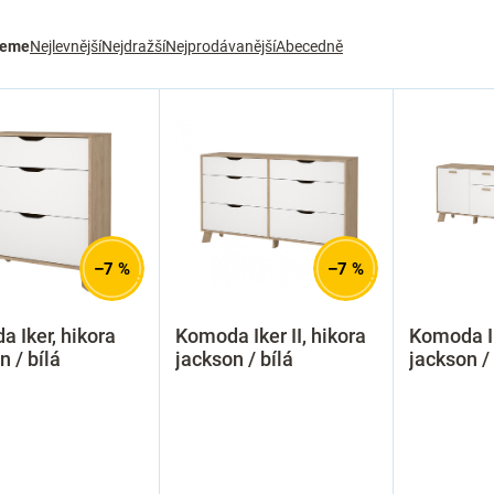
jeme
Nejlevnější
Nejdražší
Nejprodávanější
Abecedně
–7 %
–7 %
 Iker, hikora
Komoda Iker II, hikora
Komoda Ike
n / bílá
jackson / bílá
jackson / 