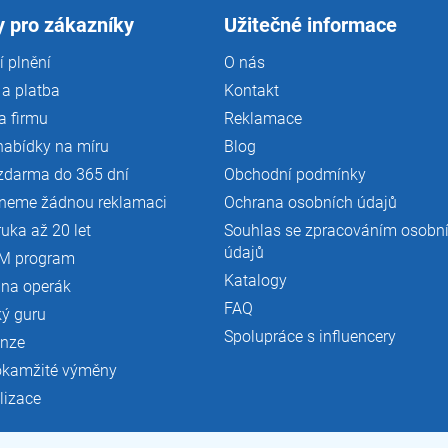
 pro zákazníky
Užitečné informace
 plnění
O nás
a platba
Kontakt
a firmu
Reklamace
nabídky na míru
Blog
zdarma do 365 dní
Obchodní podmínky
neme žádnou reklamaci
Ochrana osobních údajů
ruka až 20 let
Souhlas se zpracováním osobn
údajů
M program
Katalogy
 na operák
FAQ
ký guru
Spolupráce s influencery
enze
okamžité výměny
lizace