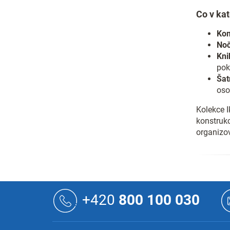
Co v kat
Kom
Noč
Kni
pok
Šat
oso
Kolekce I
konstrukc
organizo
Z
á
+420
800 100 030
p
a