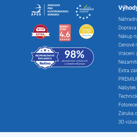
t
í
Výhody
Náhradní
Doprava 
Nákup n
Cenové 
Vrácení 
Nezamít
Extra zá
PREMIU
Nábytek
Technic
Fotorec
Záruka 
3D vizua