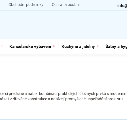
Obchodní podmínky
Ochrana osobních údajů
Kontakt
info
Kancelářské vybavení
Kuchyně a jídelny
Šatny a hy
ice či předsíně a nabízí kombinaci praktických úložných prvků s moderní
ycházejí z dřevěné konstrukce a nabízejí promyšlené uspořádání prostoru.