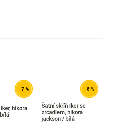
–7 %
–8 %
Šatní skříň Iker se
Iker, hikora
zrcadlem, hikora
bílá
jackson / bílá