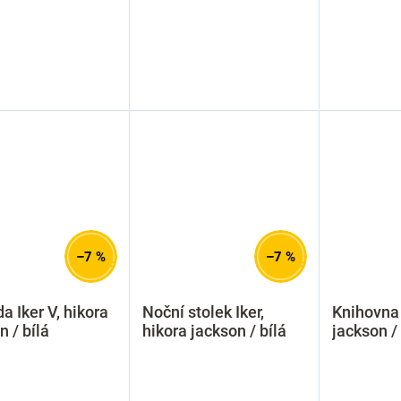
–7 %
–7 %
 Iker V, hikora
Noční stolek Iker,
Knihovna 
n / bílá
hikora jackson / bílá
jackson / 