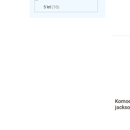
5 let
10
Komoda
jackso