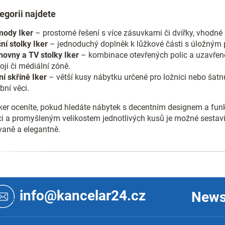
k
egorii najdete
y
v
ý
ody Iker
– prostorné řešení s více zásuvkami či dvířky, vhodné p
p
ní stolky Iker
– jednoduchý doplněk k lůžkové části s úložným 
i
hovny a TV stolky Iker
– kombinace otevřených polic a uzavřené
s
oji či médiální zóně.
u
ní skříně Iker
– větší kusy nábytku určené pro ložnici nebo šatn
bní věci.
ker oceníte, pokud hledáte nábytek s decentním designem a fun
i a promyšleným velikostem jednotlivých kusů je možné sestavit
vaně a elegantně.
info@kancelar24.cz
News