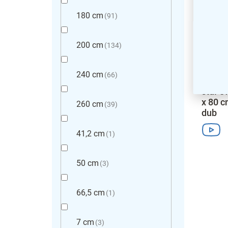
180 cm
91
200 cm
134
240 cm
66
Výškov
stůl O
x 80 c
260 cm
39
dub
41,2 cm
1
50 cm
3
66,5 cm
1
7 cm
3