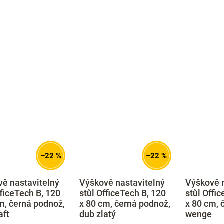
–22 %
–22 %
ě nastavitelný
Výškově nastavitelný
Výškově n
fficeTech B, 120
stůl OfficeTech B, 120
stůl Offi
m, černá podnož,
x 80 cm, černá podnož,
x 80 cm, 
aft
dub zlatý
wenge