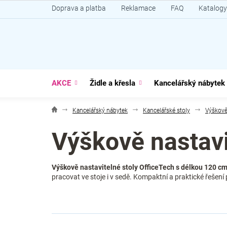
Přejít
Doprava a platba
Reklamace
FAQ
Katalogy
na
obsah
AKCE
Židle a křesla
Kancelářský nábytek
Kancelářský nábytek
Kancelářské stoly
Výškově
Výškově nastavi
Výškově nastavitelné stoly OfficeTech s délkou 120 c
pracovat ve stoje i v sedě. Kompaktní a praktické řešení 