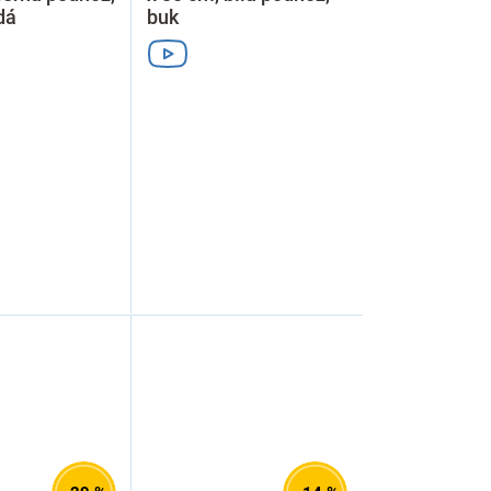
dá
buk