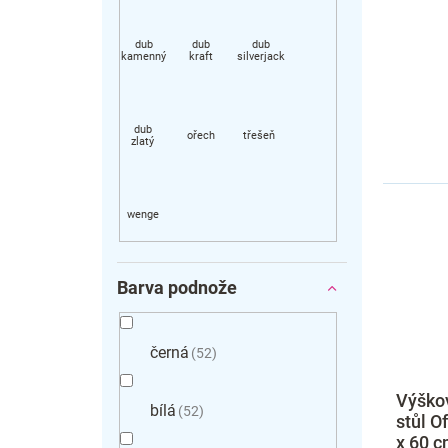
Barva podnože
černá
52
Výškov
bílá
52
stůl O
x 60 c