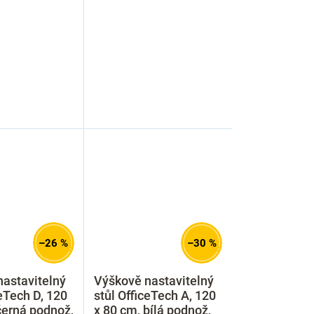
–26 %
–30 %
astavitelný
Výškově nastavitelný
ceTech D, 120
stůl OfficeTech A, 120
černá podnož,
x 80 cm, bílá podnož,