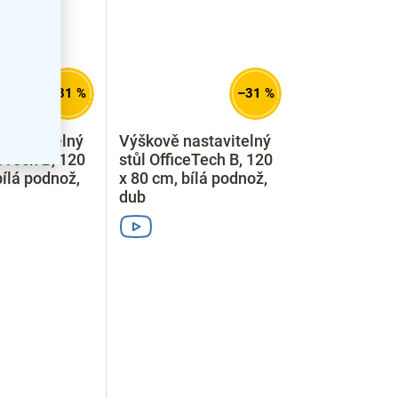
–31 %
–31 %
astavitelný
Výškově nastavitelný
ceTech B, 120
stůl OfficeTech B, 120
bílá podnož,
x 80 cm, bílá podnož,
dub