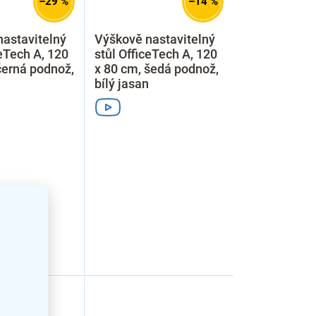
–29 %
–14 %
astavitelný
Výškově nastavitelný
ceTech A, 120
stůl OfficeTech A, 120
černá podnož,
x 80 cm, šedá podnož,
bílý jasan