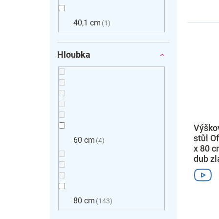
40,1 cm
1
Hloubka
Výškov
stůl O
60 cm
4
x 80 c
dub zl
80 cm
143