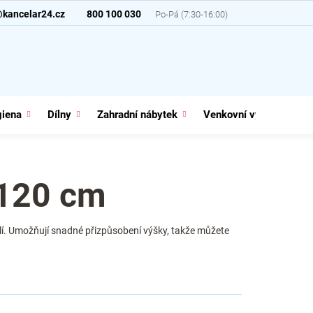
@kancelar24.cz
800 100 030
giena
Dílny
Zahradní nábytek
Venkovní vybavení
 120 cm
odlí. Umožňují snadné přizpůsobení výšky, takže můžete