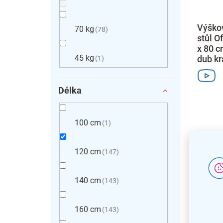
Výškov
70 kg
78
stůl O
x 80 c
45 kg
dub kr
1
Délka
100 cm
1
120 cm
147
140 cm
143
160 cm
143