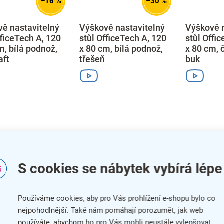
–16 %
–30 %
ě nastavitelný
Výškově nastavitelný
Výškově n
fficeTech A, 120
stůl OfficeTech A, 120
stůl Offi
m, bílá podnož,
x 80 cm, bílá podnož,
x 80 cm, 
aft
třešeň
buk
S cookies se nábytek vybírá lépe
Používáme cookies, aby pro Vás prohlížení e-shopu bylo co
nejpohodlnější. Také nám pomáhají porozumět, jak web
používáte, abychom ho pro Vás mohli neustále vylepšovat.