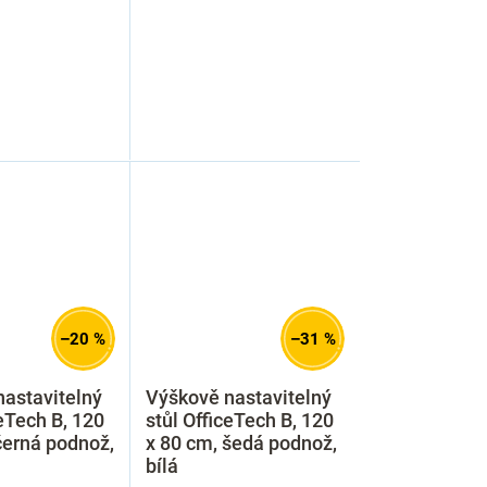
–20 %
–31 %
astavitelný
Výškově nastavitelný
ceTech B, 120
stůl OfficeTech B, 120
černá podnož,
x 80 cm, šedá podnož,
bílá