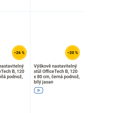
–26 %
–20 %
astavitelný
Výškově nastavitelný
ceTech B, 120
stůl OfficeTech B, 120
bílá podnož,
x 80 cm, černá podnož,
bílý jasan