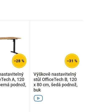
–28 %
–31 %
astavitelný
Výškově nastavitelný
ceTech A, 120
stůl OfficeTech B, 120
černá podnož,
x 80 cm, šedá podnož,
buk