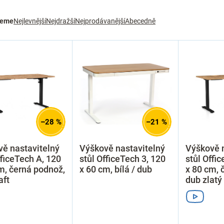
jeme
Nejlevnější
Nejdražší
Nejprodávanější
Abecedně
–28 %
–21 %
ě nastavitelný
Výškově nastavitelný
Výškově n
fficeTech A, 120
stůl OfficeTech 3, 120
stůl Offi
m, černá podnož,
x 60 cm, bílá / dub
x 80 cm, 
aft
dub zlatý