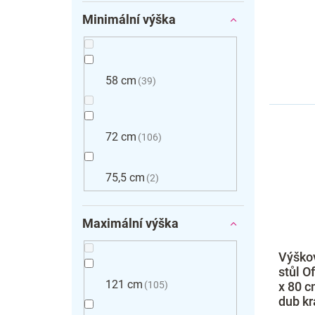
Minimální výška
58 cm
39
72 cm
106
75,5 cm
2
Maximální výška
Výškov
stůl O
121 cm
x 80 c
105
dub kr