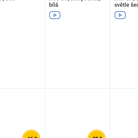
bílá
světle še