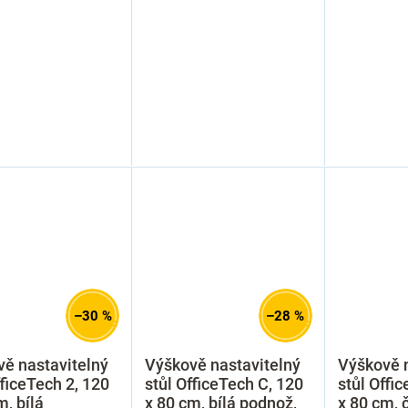
–30 %
–28 %
ě nastavitelný
Výškově nastavitelný
Výškově n
fficeTech 2, 120
stůl OfficeTech C, 120
stůl Offi
m, bílá
x 80 cm, bílá podnož,
x 80 cm, 