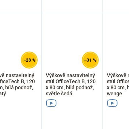
–28 %
–31 %
ě nastavitelný
Výškově nastavitelný
Výškově n
fficeTech B, 120
stůl OfficeTech B, 120
stůl Offi
m, bílá podnož,
x 80 cm, bílá podnož,
x 80 cm, 
atý
světle šedá
wenge