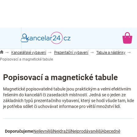
Přejít
na
obsah
NÁ
KO
Kancelářské vybavení
Prezentační vybavení
Tabule a nástěnky
Popisovací a magnetické tabule
Popisovací a magnetické tabule
Magnetické popisovatelné tabule jsou praktickým a velmi efektivním
řešením do kanceláří či zasedacích místností. Jedná se o jeden ze
základních typů prezentačního vybavení, který se hodí všude tam, kde
je potřeba sdílet či uchovávat informace pro větší množství lidí.
Ř
Doporučujeme
Nejlevnější
Nejdražší
Nejprodávanější
Abecedně
a