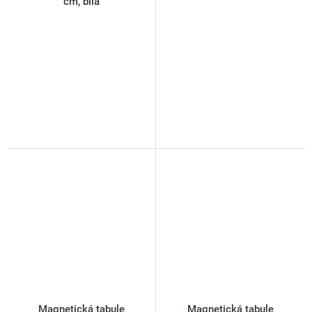
cm, bílá
Magnetická tabule
Magnetická tabule