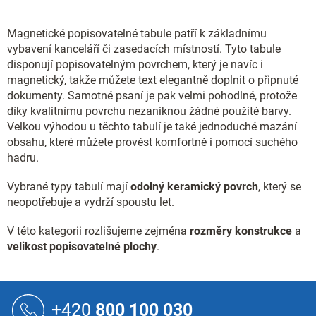
á
c
n
í
í
p
Magnetické popisovatelné tabule patří k základnímu
r
vybavení kanceláří či zasedacích místností. Tyto tabule
v
disponují popisovatelným povrchem, který je navíc i
k
magnetický, takže můžete text elegantně doplnit o připnuté
y
dokumenty. Samotné psaní je pak velmi pohodlné, protože
v
díky kvalitnímu povrchu nezaniknou žádné použité barvy.
ý
Velkou výhodou u těchto tabulí je také jednoduché mazání
p
i
obsahu, které můžete provést komfortně i pomocí suchého
s
hadru.
u
Vybrané typy tabulí mají
odolný keramický povrch
, který se
neopotřebuje a vydrží spoustu let.
V této kategorii rozlišujeme zejména
rozměry konstrukce
a
velikost popisovatelné plochy
.
Z
á
+420
800 100 030