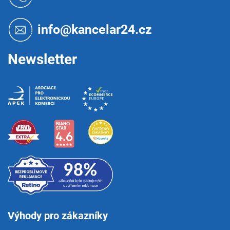
p
a
t
info@kancelar24.cz
í
Newsletter
Výhody pro zákazníky