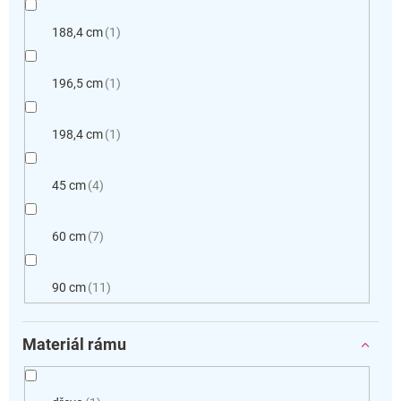
188,4 cm
1
196,5 cm
1
198,4 cm
1
45 cm
4
60 cm
7
90 cm
11
Materiál rámu