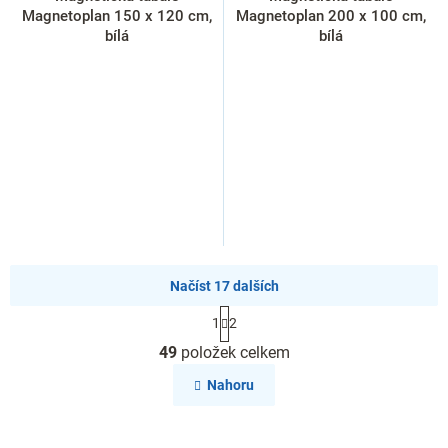
Magnetoplan 150 x 120 cm,
Magnetoplan 200 x 100 cm,
bílá
bílá
Načíst 17 dalších
S
1
2
t
O
r
49
položek celkem
v
á
l
n
Nahoru
k
á
o
d
v
a