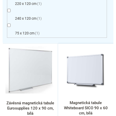
220 x 120 cm
1
240 x 120 cm
1
75 x 120 cm
1
V
ý
p
i
s
p
r
o
d
u
k
Magnetická tabule
Závěsná magnetická tabule
t
Whiteboard SICO 90 x 60
Eurosupplies 120 x 90 cm,
ů
cm, bílá
bílá