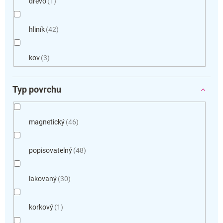
dřevo
1
hliník
42
kov
3
Typ povrchu
magnetický
46
popisovatelný
48
lakovaný
30
korkový
1