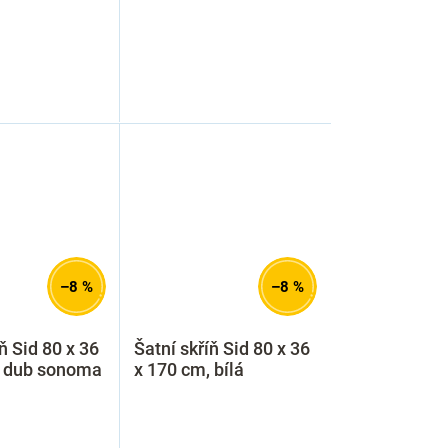
–8 %
–8 %
ň Sid 80 x 36
Šatní skříň Sid 80 x 36
, dub sonoma
x 170 cm, bílá