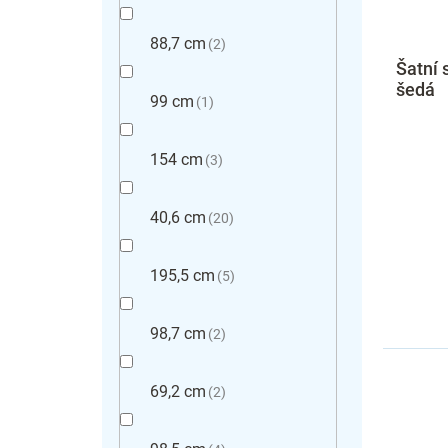
88,7 cm
2
Šatní 
šedá
99 cm
1
154 cm
3
40,6 cm
20
195,5 cm
5
98,7 cm
2
69,2 cm
2