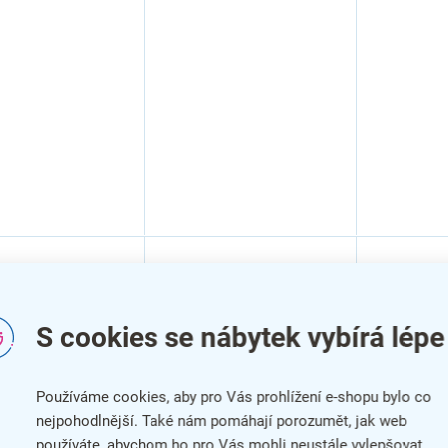
S cookies se nábytek vybírá lépe
Používáme cookies, aby pro Vás prohlížení e-shopu bylo co
–7 %
–7 %
nejpohodlnější. Také nám pomáhají porozumět, jak web
používáte, abychom ho pro Vás mohli neustále vylepšovat.