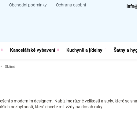
Obchodní podmínky
Ochrana osobních údajů
Kontakt
info
Kancelářské vybavení
Kuchyně a jídelny
Šatny a hy
Skříně
řešení s moderním designem. Nabízíme různé velikosti a styly, které se 
alších nezbytností, které chcete mít vždy na dosah ruky.