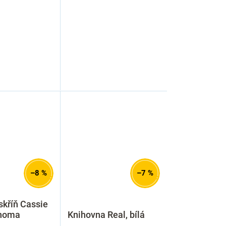
–8 %
–7 %
skříň Cassie
onoma
Knihovna Real, bílá