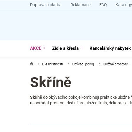
Přejít
Doprava a platba
Reklamace
FAQ
Katalogy
na
obsah
AKCE
Židle a křesla
Kancelářský nábytek
Dle místnosti
Obývací pokoj
Úložné prostory
Skříně
Skříně
do obývacího pokoje kombinují praktické úložné 
uspořádat prostor. Ideální pro uložení knih, dekorací a d