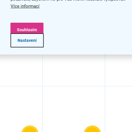
Skříň Bask 40,6 x 28,3
Skříň Bas
vý regál
Více informací
x 107,2 cm, dveře sklo,
107,2 cm,
ce, bílá
dub sonoma / bílá
dub son
Souhlasím
Nastavení