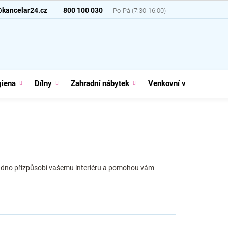
@kancelar24.cz
800 100 030
giena
Dílny
Zahradní nábytek
Venkovní vybavení
snadno přizpůsobí vašemu interiéru a pomohou vám