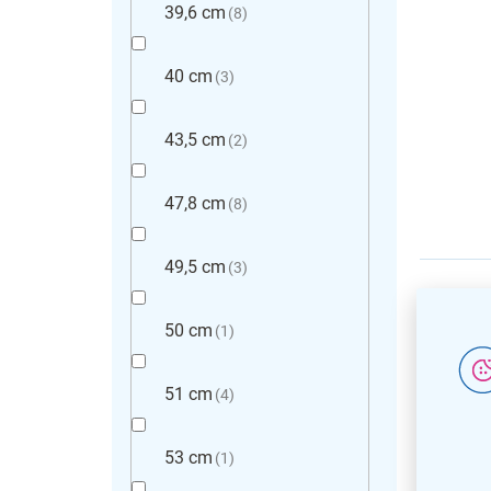
39,6 cm
8
40 cm
3
43,5 cm
2
47,8 cm
8
49,5 cm
3
50 cm
1
51 cm
4
53 cm
1