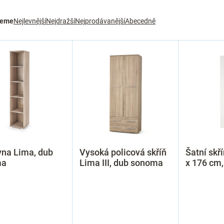
jeme
Nejlevnější
Nejdražší
Nejprodávanější
Abecedně
vna Lima, dub
Vysoká policová skříň
Šatní skří
ma
Lima III, dub sonoma
x 176 cm,