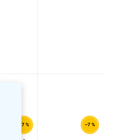
–7 %
–7 %