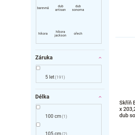
Záruka
5 let
191
Délka
Skříň 
x 203,
dub s
100 cm
1
105 cm
2