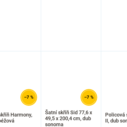
–7 %
–7 %
Šatní skříň Sid 77,6 x
skříň Harmony,
Policová 
49,5 x 200,4 cm, dub
 béžová
II, dub s
sonoma