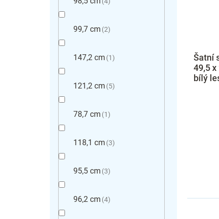
98,5 cm
4
99,7 cm
2
Šatní 
147,2 cm
1
49,5 x
bílý le
121,2 cm
5
78,7 cm
1
118,1 cm
3
95,5 cm
3
96,2 cm
4