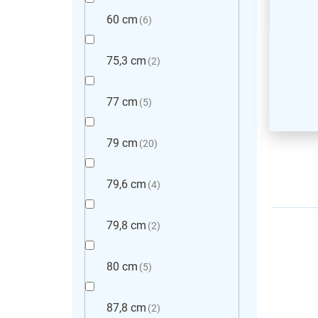
Polico
60 cm
6
Proven
75,3 cm
2
77 cm
5
79 cm
20
79,6 cm
4
79,8 cm
2
80 cm
5
87,8 cm
2