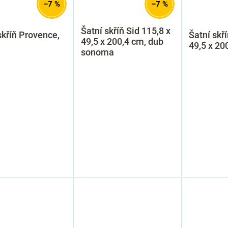
–7 %
–7 %
Šatní skříň Sid 115,8 x
skříň Provence,
Šatní skří
49,5 x 200,4 cm, dub
49,5 x 200
sonoma