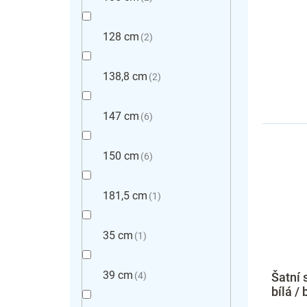
128 cm
2
138,8 cm
2
147 cm
6
150 cm
6
181,5 cm
1
35 cm
1
39 cm
4
Šatní 
bílá /