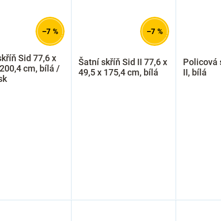
–7 %
–7 %
skříň Sid 77,6 x
Šatní skříň Sid II 77,6 x
Policová 
 200,4 cm, bílá /
49,5 x 175,4 cm, bílá
II, bílá
sk