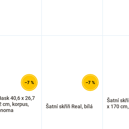
–7 %
–7 %
Bask 40,6 x 26,7
Šatní skří
2 cm, korpus,
Šatní skříň Real, bílá
x 170 cm
onoma