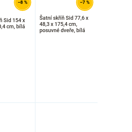
–8 %
–7 %
Šatní skříň Sid 77,6 x
ň Sid 154 x
48,3 x 175,4 cm,
,4 cm, bílá
posuvné dveře, bílá