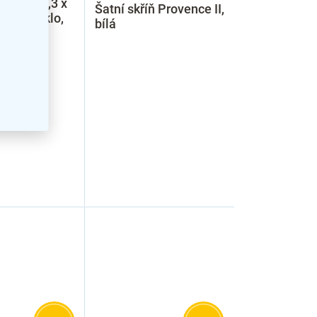
k 79 x 28,3 x
Šatní skříň Provence II,
 dveře sklo,
bílá
oma