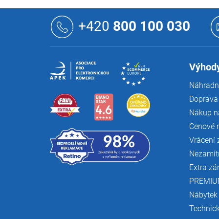
Z
á
+420
800 100 030
p
a
t
í
Výhody
Náhradní
Doprava 
Nákup n
Cenové 
Vrácení 
Nezamít
Extra zá
PREMIU
Nábytek
Technic