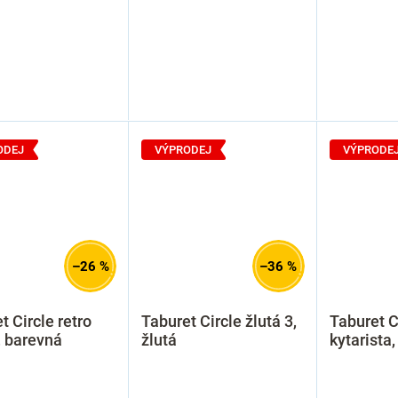
ODEJ
VÝPRODEJ
VÝPRODE
–26 %
–36 %
t Circle retro
Taburet Circle žlutá 3,
Taburet 
r, barevná
žlutá
kytarista,