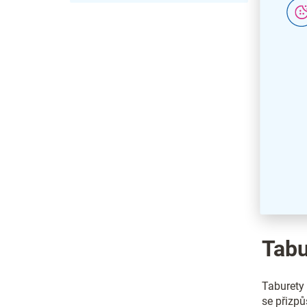
bílá
Tabu
Taburety 
se přizpů