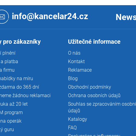
info@kancelar24.cz
News
 pro zákazníky
Užitečné informace
 plnění
O nás
a platba
Kontakt
a firmu
Reklamace
nabídky na míru
Blog
zdarma do 365 dní
Obchodní podmínky
neme žádnou reklamaci
Ochrana osobních údajů
ruka až 20 let
Souhlas se zpracováním osobn
údajů
M program
Katalogy
 na operák
FAQ
ký guru