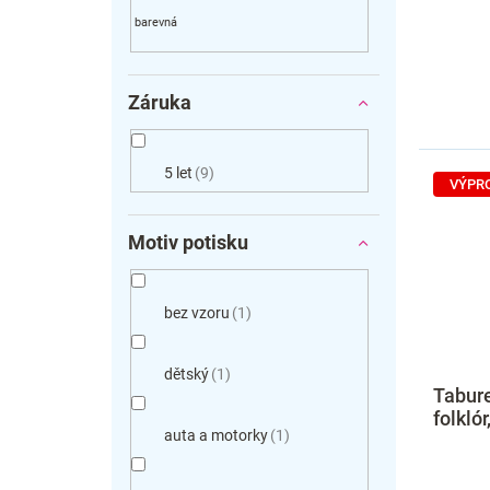
Záruka
5 let
9
VÝPR
Motiv potisku
bez vzoru
1
dětský
1
Tabure
folkló
auta a motorky
1