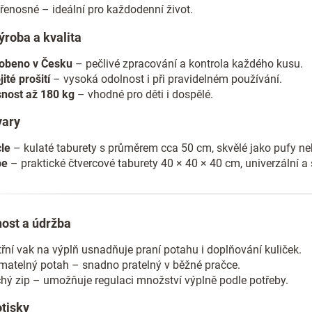
enosné – ideální pro každodenní život.
v
k
ýroba a kvalita
y
v
ý
obeno v Česku
– pečlivé zpracování a kontrola každého kusu.
p
jité prošití
– vysoká odolnost i při pravidelném používání.
i
nost až 180 kg
– vhodné pro děti i dospělé.
s
u
vary
cle
– kulaté taburety s průměrem cca 50 cm, skvělé jako pufy n
be
– praktické čtvercové taburety 40 × 40 × 40 cm, univerzální a s
nost a údržba
třní vak na výplň usnadňuje praní potahu i doplňování kuliček.
matelný potah – snadno pratelný v běžné pračce.
hý zip – umožňuje regulaci množství výplně podle potřeby.
otisky