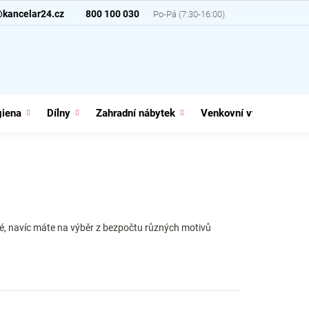
@kancelar24.cz
800 100 030
giena
Dílny
Zahradní nábytek
Venkovní vybavení
ké, navíc máte na výběr z bezpočtu různých motivů