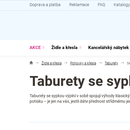
Přejít
Doprava a platba
Reklamace
FAQ
Katalogy
na
obsah
AKCE
Židle a křesla
Kancelářský nábytek
Židle a křesla
Pohovky a křesla
Taburety
S
Taburety se syp
Taburety se sypkou výplní v sobě spojují výhody klasic
potisku – je jen na vás, jestli dáte přednost střídmém