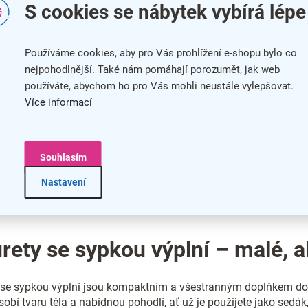
S cookies se nábytek vybírá lépe
Používáme cookies, aby pro Vás prohlížení e-shopu bylo co
nejpohodlnější. Také nám pomáhají porozumět, jak web
používáte, abychom ho pro Vás mohli neustále vylepšovat.
Více informací
Souhlasím
Nastavení
O
v
l
á
d
rety se sypkou výplní – malé, a
a
c
í
se sypkou výplní jsou kompaktním a všestranným doplňkem do in
p
sobí tvaru těla a nabídnou pohodlí, ať už je použijete jako sed
r