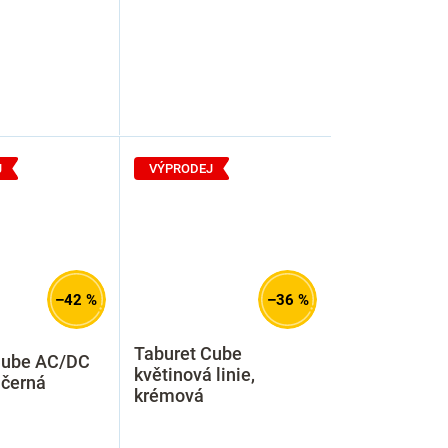
J
VÝPRODEJ
–42 %
–36 %
Taburet Cube
Cube AC/DC
květinová linie,
 černá
krémová