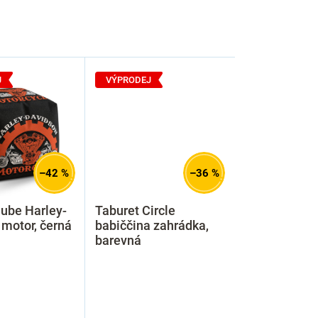
J
VÝPRODEJ
–42 %
–36 %
ube Harley-
Taburet Circle
motor, černá
babiččina zahrádka,
barevná