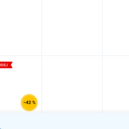
ODEJ
–42 %
t Cube Stranger
 White, černá /