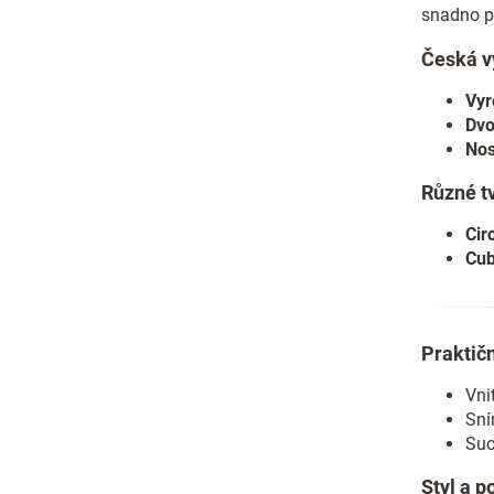
snadno př
Česká v
Vyr
Dvo
Nos
Různé t
Cir
Cu
Praktič
Vni
Sní
Suc
Styl a p