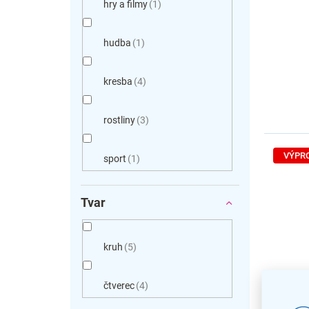
hry a filmy
1
hudba
1
kresba
4
rostliny
3
VÝPR
sport
1
Tvar
kruh
5
Tabure
čtverec
4
Things