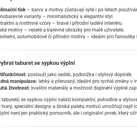
limační tisk
– barvy a motivy zůstávají syté i po letech používán
nobarevné varianty – minimalistický a elegantní styl.
traktní a rostlinné vzory – hravé i přírodní ladění interiéru.
ské motivy – veselé a barevné obrázky pro malé uživatele.
eoherní, automobilové či přírodní motivy – ideální pro fanoušky
vybrat taburet se sypkou výplní
tifunkčnost:
poslouží jako sedák, podnožka i stylový doplněk.
dná manipulace:
lehký a přenosný, ideální pro rychlé změny v in
uhá životnost:
kvalitní materiály a možnost doplnění výplně zajist
 taburetů se sypkou výplní nabízí kompaktní, pohodlné a stylov
 tvary, speciální designy a široká paleta motivů umožňují najít id
plní není jen praktický pomocník, ale i originální prvek, který oži