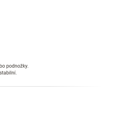
ebo podnožky.
tabilní.