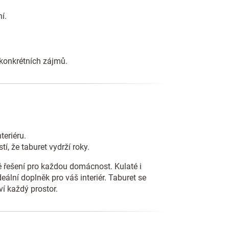
í.
 konkrétních zájmů.
teriéru.
í, že taburet vydrží roky.
é řešení pro každou domácnost. Kulaté i
eální doplněk pro váš interiér. Taburet se
ví každý prostor.