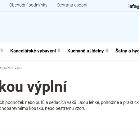
Obchodní podmínky
Ochrana osobních údajů
Kontakt
info
Kancelářské vybavení
Kuchyně a jídelny
Šatny a hy
e sypkou výplní
kou výplní
kých podnožek nebo pufů a sedacích vaků. Jsou lehké, pohodlné a praktic
u jednobarevnému kousku, nebo pestrému vzoru.