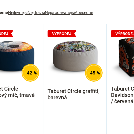
jeme
Nejlevnější
Nejdražší
Nejprodávanější
Abecedně
ODEJ
VÝPRODEJ
VÝPRODE
–42 %
–45 %
t Circle
Taburet C
Taburet Circle graffiti,
ový míč, tmavě
Davidson 
barevná
/ červená