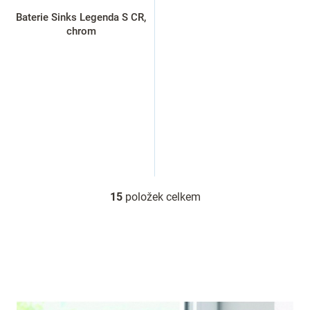
Baterie Sinks Legenda S CR,
chrom
15
položek celkem
O
v
l
á
d
a
c
í
p