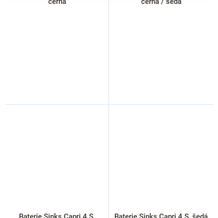
černá
černá / šedá
Baterie Sinks Capri 4 S,
Baterie Sinks Capri 4 S, šedá