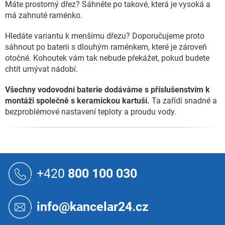
Máte prostorný dřez? Sáhněte po takové, která je vysoká a
má zahnuté raménko.
Hledáte variantu k menšímu dřezu? Doporučujeme proto
sáhnout po baterii s dlouhým raménkem, které je zároveň
otočné. Kohoutek vám tak nebude překážet, pokud budete
chtít umývat nádobí.
Všechny vodovodní baterie dodáváme s příslušenstvím k
montáži společně s keramickou kartuší.
Ta zařídí snadné a
bezproblémové nastavení teploty a proudu vody.
Z
á
+420
800 100 030
p
a
t
info@kancelar24.cz
í