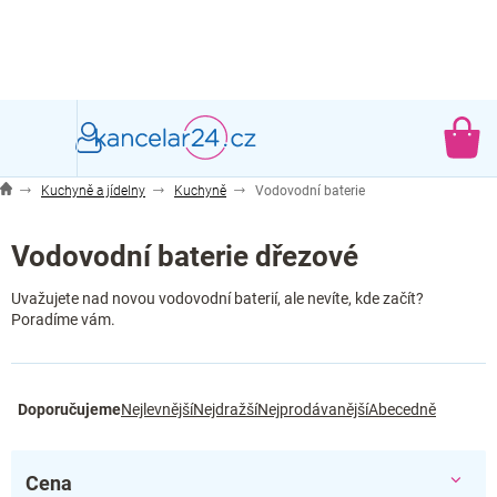
Přejít
na
obsah
NÁ
KO
Kuchyně a jídelny
Kuchyně
Vodovodní baterie
Vodovodní baterie dřezové
Uvažujete nad novou vodovodní baterií, ale nevíte, kde začít?
Poradíme vám.
Ř
Doporučujeme
Nejlevnější
Nejdražší
Nejprodávanější
Abecedně
a
z
e
Cena
n