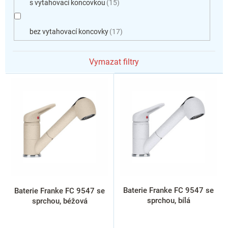
s vytahovací koncovkou
15
bez vytahovací koncovky
17
Vymazat filtry
V
ý
p
i
s
p
r
o
d
u
k
Baterie Franke FC 9547 se
Baterie Franke FC 9547 se
t
sprchou, bílá
sprchou, béžová
ů