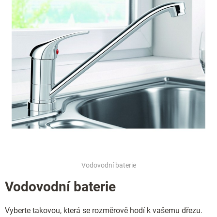
r
v
k
y
v
ý
p
i
s
u
Vodovodní baterie
Vodovodní baterie
Vyberte takovou, která se rozměrově hodí k vašemu dřezu.