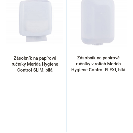
p
i
s
p
r
o
d
u
k
Zásobník na papírové
Zásobník na papírové
t
ručníky v rolích Merida
ručníky Merida Hygiene
ů
Hygiene Control FLEXI, bílá
Control SLIM, bílá