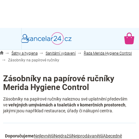
Přejít
na
obsah
NÁ
KO
Šatny a hygiena
Sanitární vybavení
Řada Merida Hygiene Control
Zásobníky na papírové ručníky
Zásobníky na papírové ručníky
Merida Hygiene Control
Zásobníky na papírové ručníky naleznou své uplatnění především
ve
veřejných umývárnách a toaletách v komerčních prostorech
,
jakými jsou například restaurace, úřady či nákupní centra.
Ř
Doporučujeme
Nejlevnější
Nejdražší
Nejprodávanější
Abecedně
a