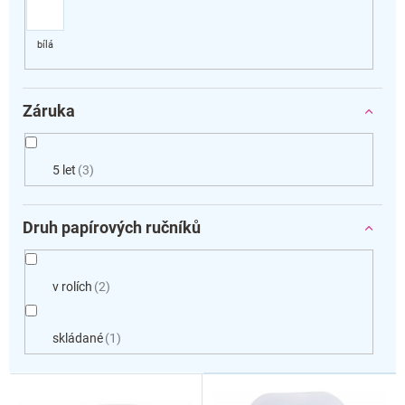
Záruka
5 let
3
Druh papírových ručníků
v rolích
2
skládané
1
V
ý