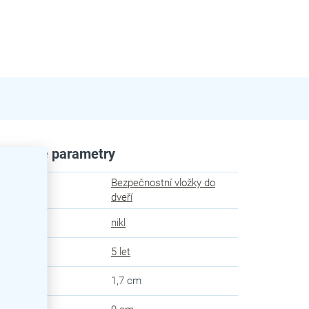
plňkové parametry
Bezpečnostní vložky do
egorie
:
dveří
va
:
nikl
uka
:
5 let
ka
:
1,7 cm