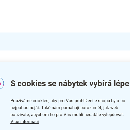
Do
Kat
S cookies se nábytek vybírá lépe
ítku
Bar
Používáme cookies, aby pro Vás prohlížení e-shopu bylo co
Zár
nejpohodlnější. Také nám pomáhají porozumět, jak web
í
, i
používáte, abychom ho pro Vás mohli neustále vylepšovat.
Dél
Více informací