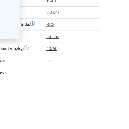
ubka
:
9 cm
ška
:
3,3 cm
pečnostní třída
:
RC3
eriál
:
mosaz
ikost vložky
:
40/50
va
:
nikl
zev
: