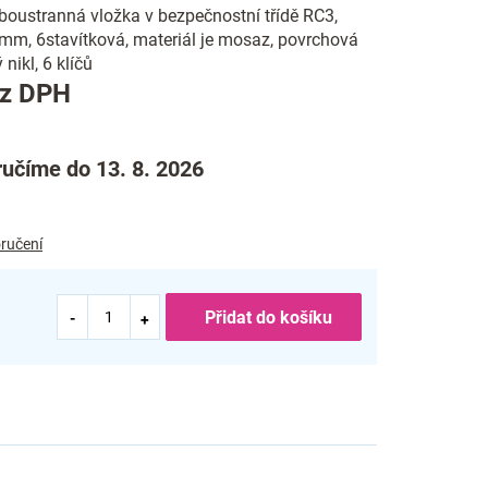
boustranná vložka v bezpečnostní třídě RC3,
mm, 6stavítková, materiál je mosaz, povrchová
nikl, 6 klíčů
Měrná
ez DPH
cena:
učíme do 13. 8. 2026
ručení
Přidat do košíku