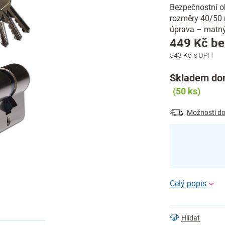
Bezpečnostní o
rozměry 40/50 
úprava – matný 
449 Kč b
543 Kč
Skladem dor
(50 ks)
Možnosti do
Hlídat