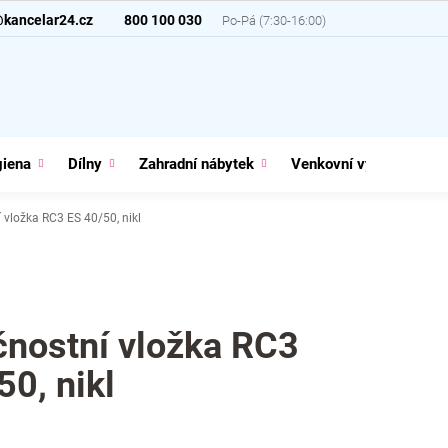
@kancelar24.cz
800 100 030
giena
Dílny
Zahradní nábytek
Venkovní vybavení
 vložka RC3 ES 40/50, nikl
nostní vložka RC3
50, nikl