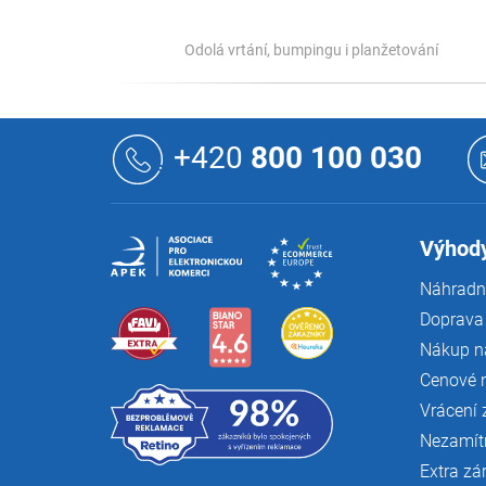
Odolá vrtání, bumpingu i planžetování
Z
á
+420
800 100 030
p
a
t
í
Výhody
Náhradní
Doprava 
Nákup n
Cenové 
Vrácení 
Nezamít
Extra zá