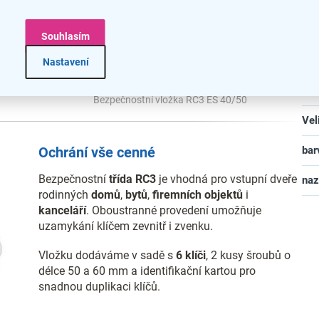
Hlo
ci.
Vý
Souhlasím
Bez
Nastavení
Mat
Bezpečnostní vložka RC3 ES 40/50
Vel
Ochrání vše cenné
bar
Bezpečnostní
třída RC3
je vhodná pro vstupní dveře
na
rodinných
domů
,
bytů
,
firemních
objektů
i
kanceláří
. Oboustranné provedení umožňuje
uzamykání klíčem zevnitř i zvenku.
Vložku dodáváme v sadě s
6 klíči
, 2 kusy šroubů o
délce 50 a 60 mm a identifikační kartou pro
snadnou duplikaci klíčů.