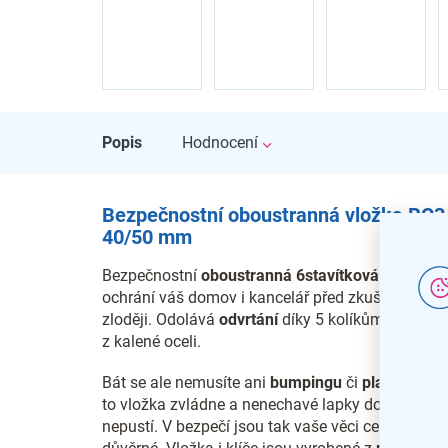
Popis
Hodnocení
Bezpečnostní oboustranná vložka RC3
40/50 mm
Bezpečnostní
oboustranná
6stavítková
vložka
ochrání váš domov i kancelář před zkušenými
zloději. Odolává
odvrtání
díky 5 kolíkům a 1 stav
z kalené oceli.
Bát se ale nemusíte ani
bumpingu
či
planžetován
to vložka zvládne a nenechavé lapky dovnitř
nepustí. V bezpečí jsou tak vaše věci cenné i