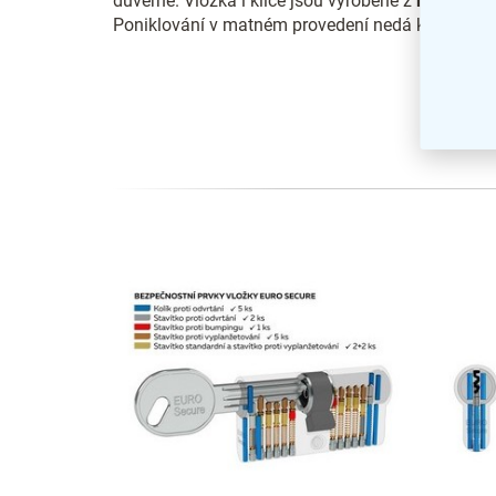
důvěrné. Vložka i klíče jsou vyrobené z
mosazi
.
Poniklování v matném provedení nedá korozi šan