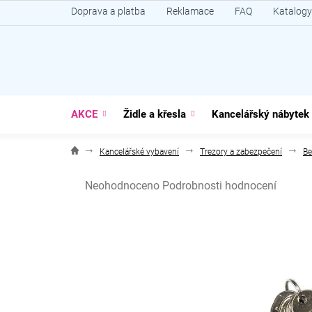
Přejít
Doprava a platba
Reklamace
FAQ
Katalogy
na
obsah
AKCE
Židle a křesla
Kancelářský nábytek
Kancelářské vybavení
Trezory a zabezpečení
Be
Průměrné
Neohodnoceno
Podrobnosti hodnocení
hodnocení
produktu
je
0,0
z
5
hvězdiček.