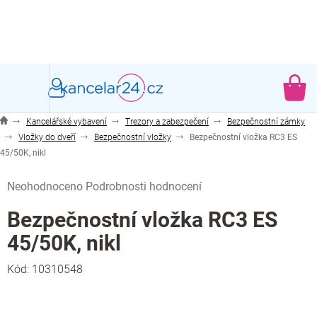
Přejít
na
obsah
NÁ
KO
Kancelářské vybavení
Trezory a zabezpečení
Bezpečnostní zámky
Vložky do dveří
Bezpečnostní vložky
Bezpečnostní vložka RC3 ES
45/50K, nikl
Průměrné
Neohodnoceno
Podrobnosti hodnocení
hodnocení
produktu
Bezpečnostní vložka RC3 ES
je
45/50K, nikl
0,0
z
Kód:
10310548
5
hvězdiček.