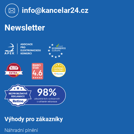
a
t
info@kancelar24.cz
í
Newsletter
Výhody pro zákazníky
Náhradní plnění