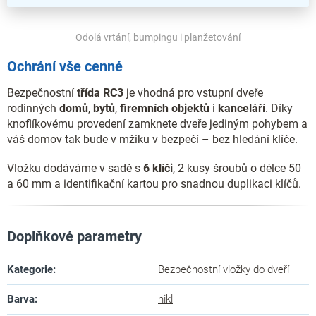
Odolá vrtání, bumpingu i planžetování
Ochrání vše cenné
Bezpečnostní
třída RC3
je vhodná pro vstupní dveře
rodinných
domů
,
bytů
,
firemních
objektů
i
kanceláří
. Díky
knoflíkovému provedení zamknete dveře jediným pohybem a
váš domov tak bude v mžiku v bezpečí – bez hledání klíče.
Vložku dodáváme v sadě s
6 klíči
, 2 kusy šroubů o délce 50
a 60 mm a identifikační kartou pro snadnou duplikaci klíčů.
Doplňkové parametry
Kategorie
:
Bezpečnostní vložky do dveří
Barva
:
nikl