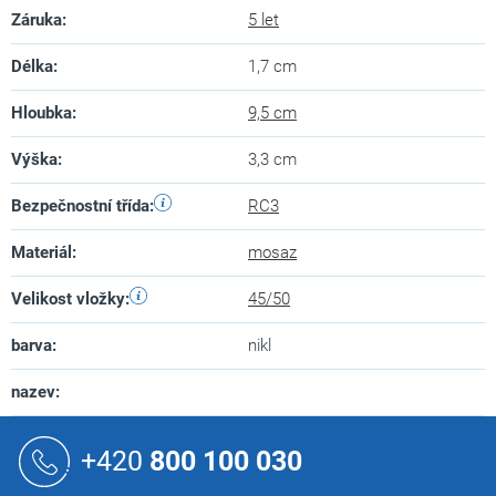
Záruka
:
5 let
Délka
:
1,7 cm
Hloubka
:
9,5 cm
Výška
:
3,3 cm
Bezpečnostní třída
:
RC3
Materiál
:
mosaz
Velikost vložky
:
45/50
barva
:
nikl
nazev
:
Z
á
+420
800 100 030
p