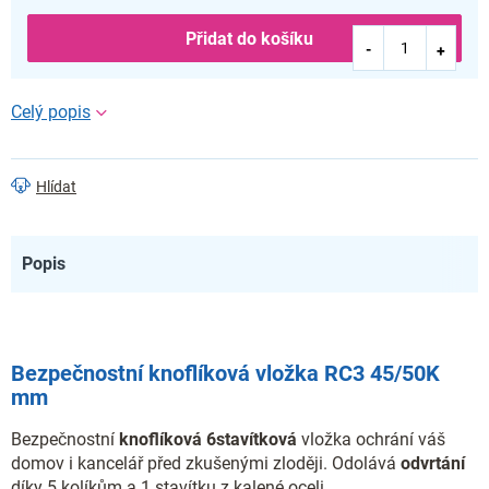
Přidat do košíku
Hlídat
Popis
Bezpečnostní knoflíková vložka RC3 45/50K
mm
Bezpečnostní
knoflíková
6stavítková
vložka ochrání váš
domov i kancelář před zkušenými zloději. Odolává
odvrtání
díky 5 kolíkům a 1 stavítku z kalené oceli.