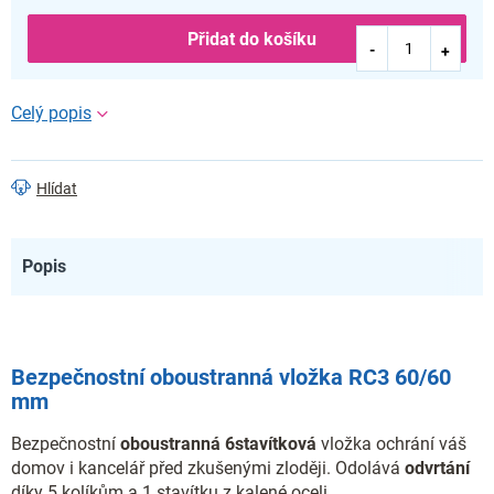
Přidat do košíku
Hlídat
Popis
Bezpečnostní oboustranná vložka RC3 60/60
mm
Bezpečnostní
oboustranná
6stavítková
vložka ochrání váš
domov i kancelář před zkušenými zloději. Odolává
odvrtání
díky 5 kolíkům a 1 stavítku z kalené oceli.