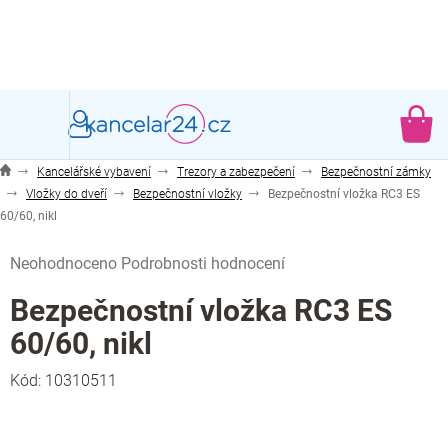
Přejít
na
obsah
NÁ
KO
Kancelářské vybavení
Trezory a zabezpečení
Bezpečnostní zámky
Vložky do dveří
Bezpečnostní vložky
Bezpečnostní vložka RC3 ES
60/60, nikl
Průměrné
Neohodnoceno
Podrobnosti hodnocení
hodnocení
produktu
Bezpečnostní vložka RC3 ES
je
60/60, nikl
0,0
z
Kód:
10310511
5
hvězdiček.