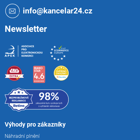
a
t
info@kancelar24.cz
í
Newsletter
Výhody pro zákazníky
Náhradní plnění