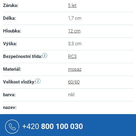
Záruka
:
5 let
Délka
:
1,7 cm
Hloubka
:
12 cm
Výška
:
3,3 cm
Bezpečnostní třída
:
RC3
Materiál
:
mosaz
Velikost vložky
:
60/60
barva
:
nikl
nazev
:
Z
á
+420
800 100 030
p