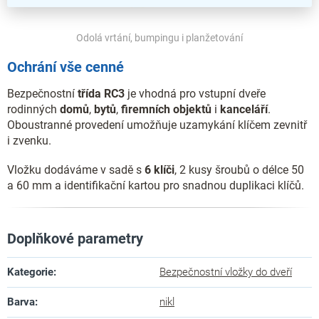
Odolá vrtání, bumpingu i planžetování
Ochrání vše cenné
Bezpečnostní
třída RC3
je vhodná pro vstupní dveře
rodinných
domů
,
bytů
,
firemních
objektů
i
kanceláří
.
Oboustranné provedení umožňuje uzamykání klíčem zevnitř
i zvenku.
Vložku dodáváme v sadě s
6 klíči
, 2 kusy šroubů o délce 50
a 60 mm a identifikační kartou pro snadnou duplikaci klíčů.
Doplňkové parametry
Kategorie
:
Bezpečnostní vložky do dveří
Barva
:
nikl