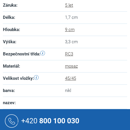
Záruka
:
5 let
Délka
:
1,7 cm
Hloubka
:
9 cm
Výška
:
3,3 cm
Bezpečnostní třída
:
RC3
Materiál
:
mosaz
Velikost vložky
:
45/45
barva
:
nikl
nazev
:
Z
á
+420
800 100 030
p