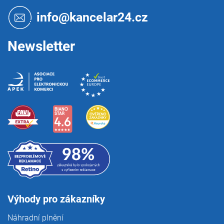
a
t
info@kancelar24.cz
í
Newsletter
Výhody pro zákazníky
Náhradní plnění