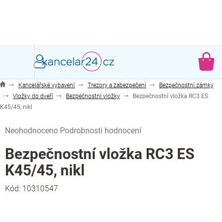
Přejít
na
obsah
NÁ
KO
Kancelářské vybavení
Trezory a zabezpečení
Bezpečnostní zámky
Vložky do dveří
Bezpečnostní vložky
Bezpečnostní vložka RC3 ES
K45/45, nikl
Průměrné
Neohodnoceno
Podrobnosti hodnocení
hodnocení
produktu
Bezpečnostní vložka RC3 ES
je
K45/45, nikl
0,0
z
Kód:
10310547
5
hvězdiček.