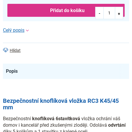
Přidat do košíku
Hlídat
Popis
Bezpečnostní knoflíková vložka RC3 K45/45
mm
Bezpečnostní
knoflíková
6stavítková
vložka ochrání váš
domov i kancelář před zkušenými zloději. Odolává
odvrtání
díky 5 kolíkům a 1 stavítku z kalené oceli.