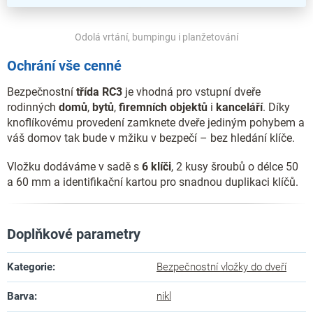
Odolá vrtání, bumpingu i planžetování
Ochrání vše cenné
Bezpečnostní
třída RC3
je vhodná pro vstupní dveře
rodinných
domů
,
bytů
,
firemních
objektů
i
kanceláří
. Díky
knoflíkovému provedení zamknete dveře jediným pohybem a
váš domov tak bude v mžiku v bezpečí – bez hledání klíče.
Vložku dodáváme v sadě s
6 klíči
, 2 kusy šroubů o délce 50
a 60 mm a identifikační kartou pro snadnou duplikaci klíčů.
Doplňkové parametry
Kategorie
:
Bezpečnostní vložky do dveří
Barva
:
nikl