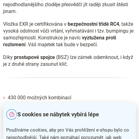
nejodhodlanějšího zloděje přesvědčí jít raději zkusit štěstí
jinam.
Vložka EXR je certifikována v
bezpečnostní třídě RC4
, takže
vysoká odolnost vůči vrtání, vyhmatávání i tzv. bumpingu je
samozřejmostí. Konstrukce je navíc
vyztužena proti
rozlomení
. Váš majetek tak bude v bezpečí.
Díky
prostupové spojce
(BSZ) lze zámek odemknout, i když
je z druhé strany zasunut klíč.
430 000 možných kombinací
Volně kopírovatelný klíč
(v balení 6 ks)
S cookies se nábytek vybírá lépe
Mosaz
, povrchová úprava matný nikl
Montážní šrouby jsou
součástí balení
Používáme cookies, aby pro Vás prohlížení e-shopu bylo co
nejpohodlnější. Také nám pomáhají porozumět, jak web