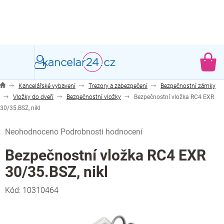
Přejít
na
obsah
NÁ
KO
Kancelářské vybavení
Trezory a zabezpečení
Bezpečnostní zámky
Vložky do dveří
Bezpečnostní vložky
Bezpečnostní vložka RC4 EXR
30/35.BSZ, nikl
Průměrné
Neohodnoceno
Podrobnosti hodnocení
hodnocení
produktu
Bezpečnostní vložka RC4 EXR
je
30/35.BSZ, nikl
0,0
z
Kód:
10310464
5
hvězdiček.