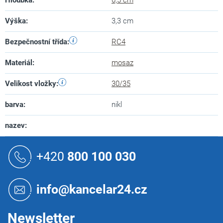
Hloubka
:
6,5 cm
Výška
:
3,3 cm
Bezpečnostní třída
:
RC4
Materiál
:
mosaz
Velikost vložky
:
30/35
barva
:
nikl
nazev
:
Z
á
+420
800 100 030
p
a
t
info@kancelar24.cz
í
Newsletter