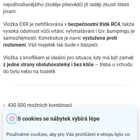
nejodhodlanějšího zloděje přesvědčí jít raději zkusit štěstí
jinam.
Vložka EXR je certifikována v
bezpečnostní třídě RC4
, takže
vysoká odolnost vůči vrtání, vyhmatávání i tzv. bumpingu je
samozřejmostí. Konstrukce je navíc
vyztužena proti
rozlomení
. Váš majetek tak bude v bezpečí.
Vložka s knoflíkem je ideální pro situace, kdy má být zámek
z jedné strany obsluhovatelný i bez klíče
– třeba u vchodu
do bytu nebo na toaletě.
430 000 možných kombinací
Volně kopírovatelný klíč
(v balení 6 ks)
S cookies se nábytek vybírá lépe
Mosaz
, povrchová úprava matný nikl
Používáme cookies, aby pro Vás prohlížení e-shopu bylo co
Montážní šrouby jsou
součástí balení