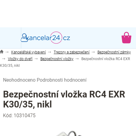
Přejít
na
obsah
NÁ
KO
Kancelářské vybavení
Trezory a zabezpečení
Bezpečnostní zámky
Vložky do dveří
Bezpečnostní vložky
Bezpečnostní vložka RC4 EXR
K30/35, nikl
Průměrné
Neohodnoceno
Podrobnosti hodnocení
hodnocení
produktu
Bezpečnostní vložka RC4 EXR
je
K30/35, nikl
0,0
z
Kód:
10310475
5
hvězdiček.