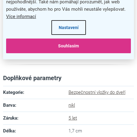
nejpohodlnější. Také nám pomáhají porozumět, jak web
používáte, abychom ho pro Vás mohli neustále vylepšovat.
Více informací
Nastavení
Souhlasím
Bezpečnostní vložka RC4 EXR s knoflíkem
Doplňkové parametry
Kategorie
:
Bezpečnostní vložky do dveří
Barva
:
nikl
Záruka
:
5 let
Délka
:
1,7 cm