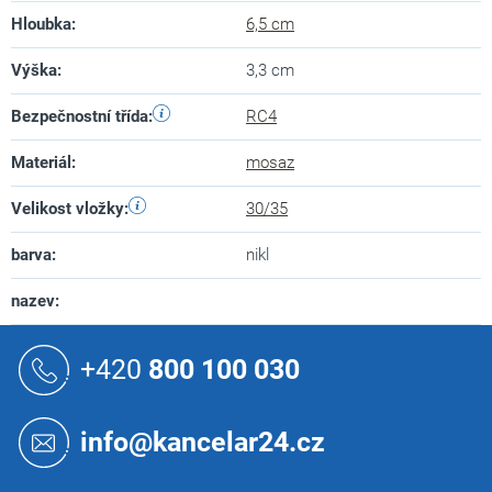
Hloubka
:
6,5 cm
Výška
:
3,3 cm
Bezpečnostní třída
:
RC4
Materiál
:
mosaz
Velikost vložky
:
30/35
barva
:
nikl
nazev
:
Z
á
+420
800 100 030
p
a
t
info@kancelar24.cz
í