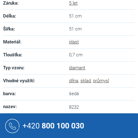
Záruka
:
5 let
Délka
:
51 cm
Šířka
:
51 cm
Materiál
:
plast
Tloušťka
:
0,7 cm
Typ vzoru
:
diamant
Vhodné využití
:
dílna
,
sklad
,
průmysl
barva
:
šedá
nazev
:
8232
Z
á
+420
800 100 030
p
a