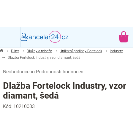
Přejít
na
obsah
NÁ
KO
Dílny
Dlažby a rohože
Unikátní podlahy Fortelock
Industry
Dlažba Fortelock Industry, vzor diamant, šedá
Průměrné
Neohodnoceno
Podrobnosti hodnocení
hodnocení
produktu
Dlažba Fortelock Industry, vzor
je
diamant, šedá
0,0
z
Kód:
10210003
5
hvězdiček.