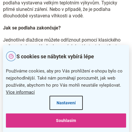
podlaha vystavena velkým teplotním výkyvům. Typicky
přímé sluneční záření. Nebo v případě, že je podlaha
dlouhodobě vystavena vlhkosti a vodě.
Jak se podlaha zakončuje?
Jednotlivé dlaždice můžete odříznout pomocí klasického
nože na koberce. U všech pevných bariér, typicky stěn, je
potřeba nechat mezeru minimálně 5 mm. Ty můžete vyplnit
S cookies se nábytek vybírá lépe
tmelem. Při vstupech a vjezdech se podlaha ukončuje
pomocí nájezdů a rohů, které můžete zakoupit ke každému
Používáme cookies, aby pro Vás prohlížení e-shopu bylo co
typu podlah.
nejpohodlnější. Také nám pomáhají porozumět, jak web
2
Kolik m
mám objednat navíc/do rezervy?
používáte, abychom ho pro Vás mohli neustále vylepšovat.
Více informací
Pro standardní místnosti ve tvaru čtverce či obdélníku byste
měli počítat s rezervou alespoň 8 % z celkového rozměru
Nastavení
místnosti. U nestandardních tvarů místností s rezervou
alespoň 12 % z celkového rozměru místnosti.
Souhlasím
Jak podlaha snáší vlhkost?