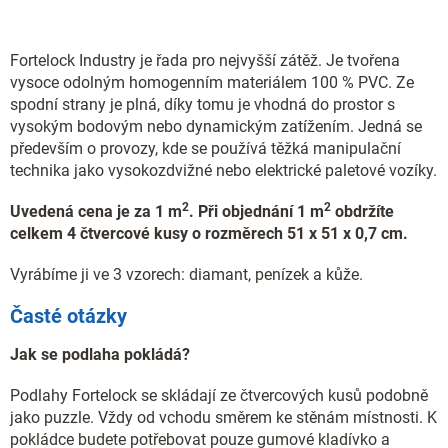
Fortelock Industry je řada pro nejvyšší zátěž. Je tvořena
vysoce odolným homogenním materiálem 100 % PVC. Ze
spodní strany je plná, díky tomu je vhodná do prostor s
vysokým bodovým nebo dynamickým zatížením. Jedná se
především o provozy, kde se používá těžká manipulační
technika jako vysokozdvižné nebo elektrické paletové vozíky.
2
2
Uvedená cena je za 1 m
. Při objednání 1 m
obdržíte
celkem 4 čtvercové kusy o rozměrech 51 x 51 x 0,7 cm.
Vyrábíme ji ve 3 vzorech: diamant, penízek a kůže.
Časté otázky
Jak se podlaha pokládá?
Podlahy Fortelock se skládají ze čtvercových kusů podobně
jako puzzle. Vždy od vchodu směrem ke stěnám místnosti. K
pokládce budete potřebovat pouze gumové kladívko a