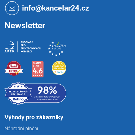
t
info@kancelar24.cz
í
Newsletter
Výhody pro zákazníky
Náhradní plnění