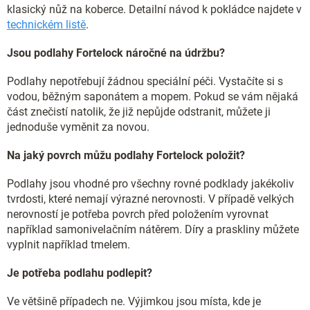
klasický nůž na koberce. Detailní návod k pokládce najdete v
technickém listě
.
Jsou podlahy Fortelock náročné na údržbu?
Podlahy nepotřebují žádnou speciální péči. Vystačíte si s
vodou, běžným saponátem a mopem. Pokud se vám nějaká
část znečistí natolik, že již nepůjde odstranit, můžete ji
jednoduše vyměnit za novou.
Na jaký povrch můžu podlahy Fortelock položit?
Podlahy jsou vhodné pro všechny rovné podklady jakékoliv
tvrdosti, které nemají výrazné nerovnosti. V případě velkých
nerovností je potřeba povrch před položením vyrovnat
například samonivelačním nátěrem. Díry a praskliny můžete
vyplnit například tmelem.
Je potřeba podlahu podlepit?
Ve většině případech ne. Výjimkou jsou místa, kde je