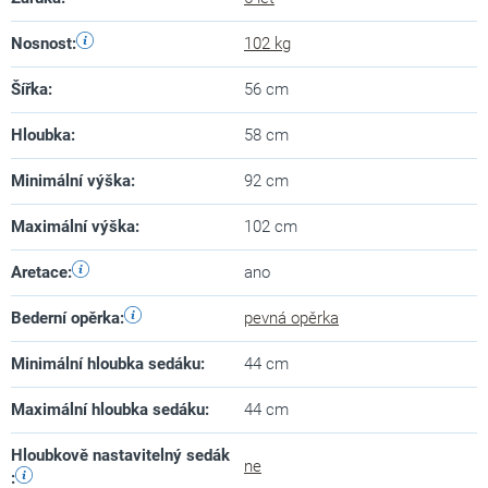
Nosnost
:
102 kg
Šířka
:
56 cm
Hloubka
:
58 cm
Minimální výška
:
92 cm
Maximální výška
:
102 cm
Aretace
:
ano
Bederní opěrka
:
pevná opěrka
Minimální hloubka sedáku
:
44 cm
Maximální hloubka sedáku
:
44 cm
Hloubkově nastavitelný sedák
ne
: