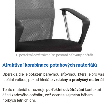
O perfektní odvětrávání se postará síťovaný opěrák
Atraktivní kombinace potahových materiálů
Opěrák židle je potažen barevnou síťovinou, která je pro vás
ideální volbou, pokud hledáte
vzdušný
a
prodyšný materiál
.
Tento materiál umožňuje
perfektní odvětrávání
kontaktní
části zádového opěráku, což oceníte zejména během
horkých letních dní.