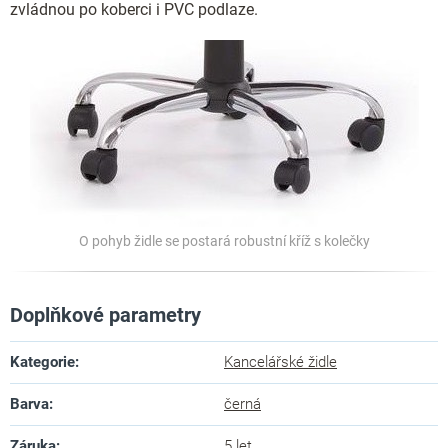
zvládnou po koberci i PVC podlaze.
O pohyb židle se postará robustní kříž s kolečky
Doplňkové parametry
Kategorie
:
Kancelářské židle
Barva
:
černá
Záruka
:
5 let