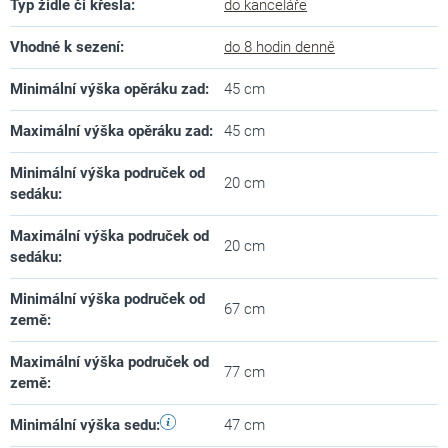
Typ židle či křesla
:
do kanceláře
Vhodné k sezení
:
do 8 hodin denně
Minimální výška opěráku zad
:
45 cm
Maximální výška opěráku zad
:
45 cm
Minimální výška područek od
20 cm
sedáku
:
Maximální výška područek od
20 cm
sedáku
:
Minimální výška područek od
67 cm
země
:
Maximální výška područek od
77 cm
země
:
Minimální výška sedu
:
47 cm