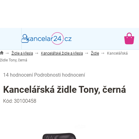
Přejít
na
obsah
NÁ
KO
Židle a křesla
Kancelářské židle a křesla
Židle
Kancelářská
židle Tony, černá
Průměrné
14 hodnocení
Podrobnosti hodnocení
hodnocení
produktu
Kancelářská židle Tony, černá
je
4,9
Kód:
30100458
z
5
hvězdiček.