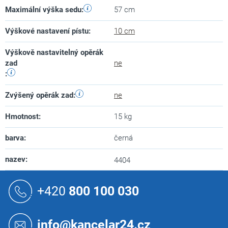
Maximální výška sedu
:
57 cm
Výškové nastavení pístu
:
10 cm
Výškově nastavitelný opěrák
zad
ne
:
Zvýšený opěrák zad
:
ne
Hmotnost
:
15 kg
barva
:
černá
nazev
:
4404
Z
á
+420
800 100 030
p
a
t
info@kancelar24.cz