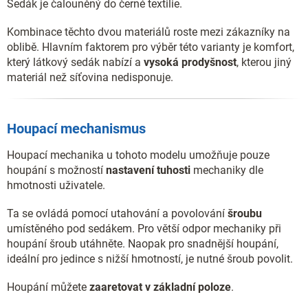
Sedák je čalouněný do černé textilie.
Kombinace těchto dvou materiálů roste mezi zákazníky na
oblibě. Hlavním faktorem pro výběr této varianty je komfort,
který látkový sedák nabízí a
vysoká prodyšnost
, kterou jiný
materiál než síťovina nedisponuje.
Houpací mechanismus
Houpací mechanika u tohoto modelu umožňuje pouze
houpání s možností
nastavení tuhosti
mechaniky dle
hmotnosti uživatele.
Ta se ovládá pomocí utahování a povolování
šroubu
umístěného pod sedákem. Pro větší odpor mechaniky při
houpání šroub utáhněte. Naopak pro snadnější houpání,
ideální pro jedince s nižší hmotností, je nutné šroub povolit.
Houpání můžete
zaaretovat v základní poloze
.