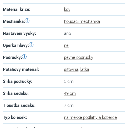
Materiál kříže
:
kov
Mechanika
:
houpací mechanika
Nastavení výšky
:
ano
Opěrka hlavy
:
ne
Područky
:
pevné područky
Potahový materiál
:
síťovina
,
látka
Šířka područky
:
5 cm
Šířka sedáku
:
49 cm
Tloušťka sedáku
:
7 cm
Typ koleček
:
na měkké podlahy a koberce