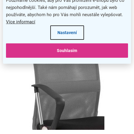
Používáme cookies, aby pro Vás prohlížení e-shopu bylo co
nejpohodlnější. Také nám pomáhají porozumět, jak web
používáte, abychom ho pro Vás mohli neustále vylepšovat.
Více informací
O pohyb sedáku a opěráku se postará houpací mechanismus židle
Nastavení
Výbava židle
Souhlasím